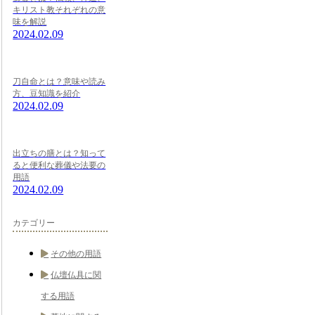
キリスト教それぞれの意
味を解説
2024.02.09
刀自命とは？意味や読み
方、豆知識を紹介
2024.02.09
出立ちの膳とは？知って
ると便利な葬儀や法要の
用語
2024.02.09
カテゴリー
その他の用語
仏壇仏具に関
する用語