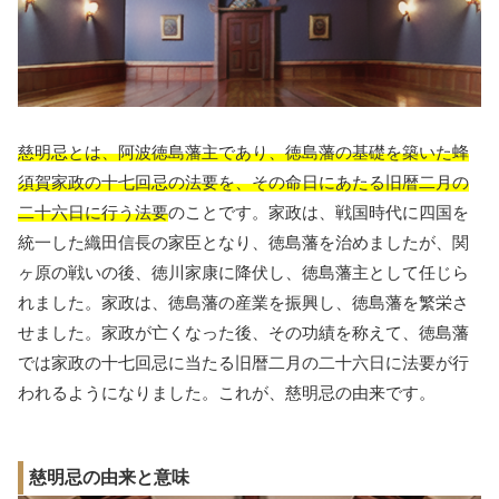
慈明忌とは、阿波徳島藩主であり、徳島藩の基礎を築いた蜂
須賀家政の十七回忌の法要を、その命日にあたる旧暦二月の
二十六日に行う法要
のことです。家政は、戦国時代に四国を
統一した織田信長の家臣となり、徳島藩を治めましたが、関
ヶ原の戦いの後、徳川家康に降伏し、徳島藩主として任じら
れました。家政は、徳島藩の産業を振興し、徳島藩を繁栄さ
せました。家政が亡くなった後、その功績を称えて、徳島藩
では家政の十七回忌に当たる旧暦二月の二十六日に法要が行
われるようになりました。これが、慈明忌の由来です。
慈明忌の由来と意味