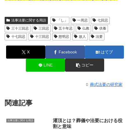
法事法要に関する用語
「し」
一周忌
七回忌
三十三回忌
三回忌
五十年忌
仏教
供養
十七回忌
十三回忌
慈明忌
故人
法要
X
Facebook
はてブ
LINE
コピー
葬式法要の研究家
関連記事
灌頂とは？葬儀や法要における役
法事法要に関する用語
割と意味