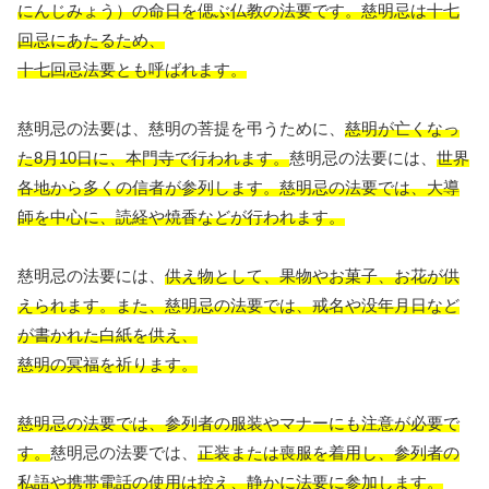
にんじみょう）の命日を偲ぶ仏教の法要です。慈明忌は十七
回忌にあたるため、
十七回忌法要とも呼ばれます。
慈明忌の法要は、慈明の菩提を弔うために、
慈明が亡くなっ
た8月10日に、本門寺で行われます。
慈明忌の法要には、
世界
各地から多くの信者が参列します。慈明忌の法要では、大導
師を中心に、読経や焼香などが行われます。
慈明忌の法要には、
供え物として、果物やお菓子、お花が供
えられます。また、慈明忌の法要では、戒名や没年月日など
が書かれた白紙を供え、
慈明の冥福を祈ります。
慈明忌の法要では、参列者の服装やマナーにも注意が必要で
す。
慈明忌の法要では、
正装または喪服を着用し、参列者の
私語や携帯電話の使用は控え、静かに法要に参加します。