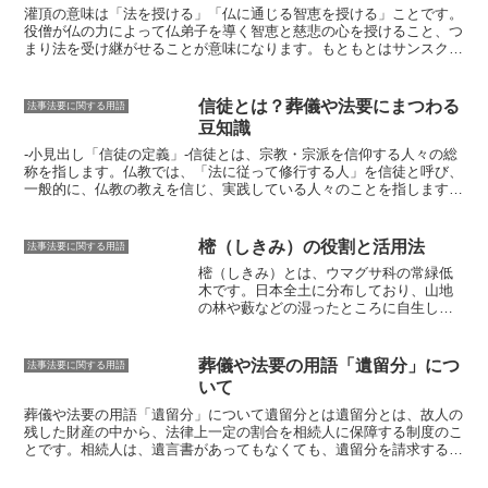
灌頂の意味
は「法を授ける」「仏に通じる智恵を授ける」ことです。
役僧が仏の力によって仏弟子を導く智恵と慈悲の心を授けること、つ
まり法を受け継がせることが意味になります。もともとはサンスクリ
ット語の「アビシェーカ」を音写したもので、阿闍梨から弟子に灌頂
を行い、法の秘密を授けて仏弟子として承認する儀式です。僧侶が寺
院の住職の資格を得るために行われる「灌頂」とは異なります。
灌頂
信徒とは？葬儀や法要にまつわる
法事法要に関する用語
の由来
は古代インドに遡るとされ、王が即位する際に臣下から水をか
豆知識
けて祝福する風習がありました。これが仏教に取り入れられ、僧侶が
法を受け継ぐ際に役僧から水をかけて祝福する儀式が灌頂となりまし
-小見出し「信徒の定義」-
信徒とは、宗教・宗派を信仰する人々の総
た。
称を指します。
仏教では、
「法に従って修行する人」
を信徒と呼び、
一般的に、
仏教の教えを信じ、実践している人々
のことを指します。
信徒は、
仏教の戒律を守り、仏教の教えを学び、仏教の行事を積極的
に参加する人々
のことを言います。信徒になるための特別な資格や手
続きはありませんが、
仏教の教えに共感し、仏教の教えを実践してい
樒（しきみ）の役割と活用法
法事法要に関する用語
く意志があることが大切
です。信徒になると、
仏教の教えをより深く
樒（しきみ）とは、
ウマグサ科の常緑低
学ぶことができ、仏教の行事に積極的に参加することができます。
ま
木
です。日本全土に分布しており、山地
た、
仏教の教えに基づいた人生を送り、より良い生き方をすることが
の林や藪などの湿ったところに自生して
できます。
います。樒は、高さ2～3メートルほどの
低木で、葉は厚くて光沢があり、縁には
細かい鋸歯があります。花は小さく白
葬儀や法要の用語「遺留分」につ
法事法要に関する用語
く、春から夏にかけて咲きます。果実は
いて
球形で、秋に熟します。樒は、古くから
神道や仏教の儀式に使用されてきた神聖
葬儀や法要の用語「遺留分」について
遺留分とは
遺留分とは、故人の
な木とされており、
神社や仏閣の境内に
残した財産の中から、法律上一定の割合を相続人に保障する制度のこ
よく植えられています
。樒の最も重要な
とです。相続人は、遺言書があってもなくても、遺留分を請求するこ
役割の一つは、
お供え物
として使用され
とができます。遺留分の割合は、相続人の数によって異なります。一
ることです。樒は、神道や仏教のお供え
人っ子の場合、遺産の半分が遺留分となります。二人以上の場合、遺