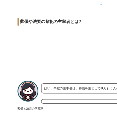
r
m
i
e
a
t
b
i
葬儀や法要の祭祀の主宰者とは?
o
l
o
k
はい。祭祀の主宰者は、葬儀を主として執り行う人
葬儀と法要の研究家