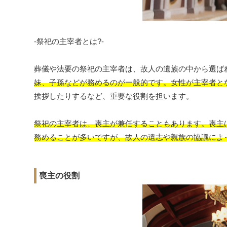
-祭祀の主宰者とは?-
葬儀や法要の祭祀の主宰者は、故人の遺族の中から選ば
妹、子孫などが務めるのが一般的です。女性が主宰者と
挨拶したりするなど、重要な役割を担います。
祭祀の主宰者は、喪主が兼任することもあります。喪主
務めることが多いですが、故人の遺志や親族の協議によ
喪主の役割