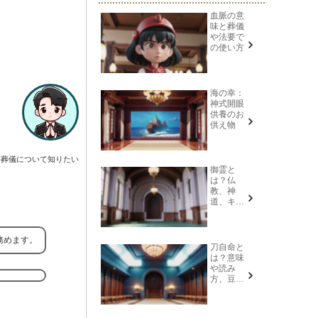
血脈の意
味と葬儀
や法要で
の使い方
海の幸：
神式開眼
供養のお
供え物
葬儀について知りたい
御霊と
は？仏
教、神
道、キリ
スト教そ
れぞれの
意味を解
務めます。
説
刀自命と
は？意味
や読み
方、豆知
識を紹介