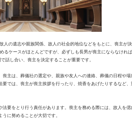
故人の遺志や親族関係、故人の社会的地位などをもとに、喪主が決
務めるケースがほとんどですが、必ずしも長男が喪主にならなけれ
間で話し合い、喪主を決定することが重要です。
。喪主は、葬儀社の選定や、親族や友人への連絡、葬儀の日程や場
法要では、喪主が喪主挨拶を行ったり、焼香をあげたりするなど、
や法要をとり行う責任があります。喪主を務める際には、故人を偲
ように努めることが大切です。