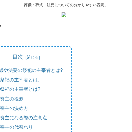
葬儀・葬式・法要についての分かりやすい説明。
?
目次
儀や法要の祭祀の主宰者とは?
祭祀の主宰者とは。
祭祀の主宰者とは?
喪主の役割
喪主の決め方
喪主になる際の注意点
喪主の代替わり