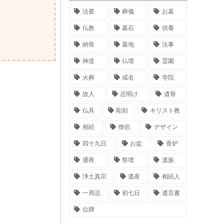
法要
葬儀
お墓
仏教
墓石
供養
納骨
墓地
法事
神道
仏壇
霊園
火葬
戒名
寺院
故人
忌明け
遺骨
仏具
彫刻
キリスト教
相続
僧侶
デザイン
四十九日
お盆
香炉
通夜
祭壇
遺族
浄土真宗
遺産
相続人
一周忌
初七日
遺言書
位牌