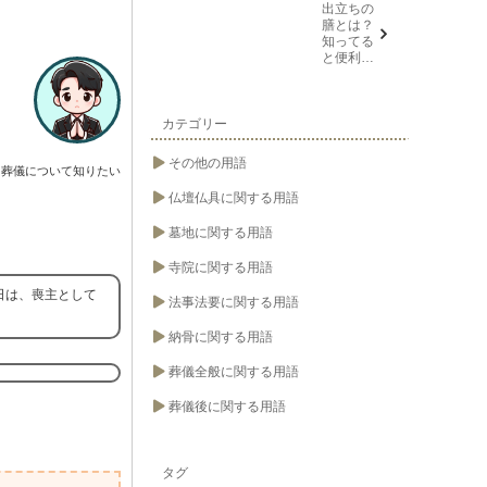
出立ちの
膳とは？
知ってる
と便利な
葬儀や法
要の用語
カテゴリー
その他の用語
葬儀について知りたい
仏壇仏具に関する用語
墓地に関する用語
寺院に関する用語
日は、喪主として
法事法要に関する用語
納骨に関する用語
葬儀全般に関する用語
葬儀後に関する用語
タグ