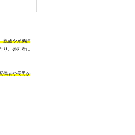
、親族や兄弟姉
たり、参列者に
配偶者や長男が