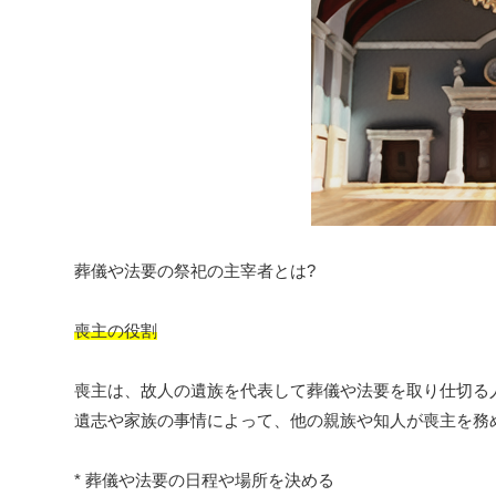
葬儀や法要の祭祀の主宰者とは?
喪主の役割
喪主は、故人の遺族を代表して葬儀や法要を取り仕切る
遺志や家族の事情によって、他の親族や知人が喪主を務
* 葬儀や法要の日程や場所を決める