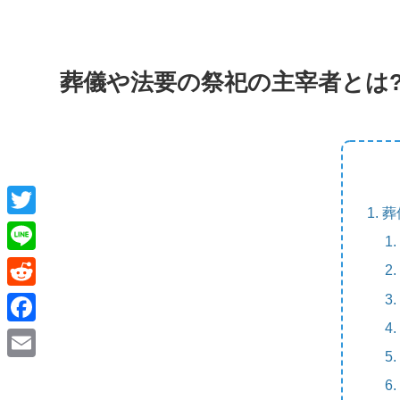
葬儀や法要の祭祀の主宰者とは
葬
T
w
L
i
i
R
t
n
e
F
t
e
d
a
e
E
d
c