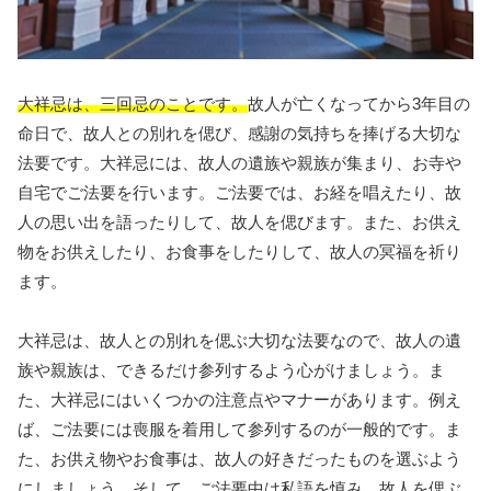
大祥忌は、三回忌のことです。
故人が亡くなってから3年目の
命日で、故人との別れを偲び、感謝の気持ちを捧げる大切な
法要です。大祥忌には、故人の遺族や親族が集まり、お寺や
自宅でご法要を行います。ご法要では、お経を唱えたり、故
人の思い出を語ったりして、故人を偲びます。また、お供え
物をお供えしたり、お食事をしたりして、故人の冥福を祈り
ます。
大祥忌は、故人との別れを偲ぶ大切な法要なので、故人の遺
族や親族は、できるだけ参列するよう心がけましょう。ま
た、大祥忌にはいくつかの注意点やマナーがあります。例え
ば、ご法要には喪服を着用して参列するのが一般的です。ま
た、お供え物やお食事は、故人の好きだったものを選ぶよう
にしましょう。そして、ご法要中は私語を慎み、故人を偲ぶ