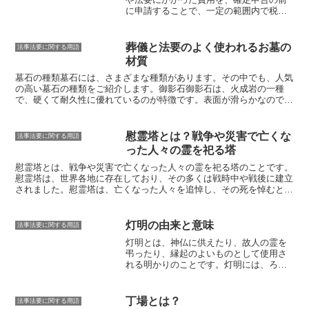
ます。また、石材の種類によっては、目地が透けて見えてしまうこと
に申請することで、一定の範囲内で税金
があります。化粧目地を塗布することで、お墓をきれいに整えること
を減らすことができる手続き
のことで
ができます。
す。葬儀や法要にかかった費用は、一定
の範囲内で控除されることになっていま
葬儀と法要のよく使われるお墓の
法事法要に関する用語
すが、確定申告をしないと控除を受ける
材質
ことができません。準確定申告をすれ
ば、確定申告を待つことなく、葬儀や法
墓石の種類
墓石には、さまざまな種類があります。その中でも、人気
要にかかった費用を速やかに控除するこ
の高い墓石の種類をご紹介します。
御影石
御影石は、火成岩の一種
とができます。準確定申告の対象となる
で、硬くて耐久性に優れているのが特徴です。表面が滑らかなので、
費用は、葬儀や法要にかかった費用全般
お手入れがしやすいというメリットもあります。また、色や柄のバリ
です。例えば、葬儀費用であれば、葬儀
エーションが豊富なため、好みに合った墓石を選ぶことができます。
場の使用料、棺桶代、火葬代、僧侶への
大理石
大理石は、変成岩の一種で、御影石よりも柔らかいのが特徴で
慰霊塔とは？戦争や災害で亡くな
法事法要に関する用語
謝礼など、法要費用であれば、法事の会
す。そのため、彫刻がしやすいというメリットがあります。また、白
った人々の霊を祀る塔
場費、食事代、僧侶への謝礼などが含ま
色や淡い色合いが多いため、明るい印象の墓石になります。
安山岩
安
れます。ただし、生前に支払った葬儀費
山岩は、火成岩の一種で、御影石や大理石よりも安価なのが特徴で
慰霊塔とは、戦争や災害で亡くなった人々の霊を祀る塔のことです。
用や、香典など、すでに税金がかかって
す。耐久性も御影石や大理石に比べて劣るものの、メンテナンスをし
慰霊塔は、世界各地に存在しており、その多くは戦時中や戦後に建立
いる費用は対象外となります。準確定申
っかりと行えば、長持ちさせることができます。
仏教墓
仏教徒の永代
されました。
慰霊塔は、亡くなった人々を追悼し、その死を悼むとと
告の申請は、葬儀や法要を行った年の翌
供養墓は、お浄土のイメージです。お釈迦様の教えを説き、墓地の真
もに、平和への祈りを込めたものです。
慰霊塔は、たいてい戦場やそ
年1月1日から3月15日までに、税務署に行
ん中に永代供養塔を建立します。参拝者は本堂で法事を執り行いま
の近くに建てられ、そこに亡くなった人々の遺骨が埋葬されるか、遺
う必要があります。申請には、葬儀や法
す。
キリスト教墓
クリスチャンが利用する永代供養墓は、キリスト教
骨が収められた遺骨堂が建てられます。慰霊塔の建立には、国の機
灯明の由来と意味
法事法要に関する用語
要にかかった費用の領収書、香典の受領
のお墓に類似しています。一般的なキリスト教墓は、十字架の形をし
関、地方自治体、民間団体など様々な主体が関与することが多く、慰
灯明とは、神仏に供えたり、故人の霊を
書、死亡診断書などが必要になります。
ており、墓碑銘には「生年月日」と「死亡年月日」が刻印されていま
霊塔の建立には多額の費用がかかります。また、慰霊塔の建立には、
弔ったり、縁起のよいものとして使用さ
準確定申告をすると、通常は確定申告で
す。
まとめ
墓石の種類は、御影石、大理石、安山岩、仏教墓、キリス
亡くなった人々のご遺族の同意が必要とされます。
れる明かりのことです。
灯明には、ろう
控除されるはずの葬儀や法要にかかった
ト教墓など、さまざまです。それぞれの特徴やメリット・デメリット
そく、ランプ、行燈、提灯など、さまざ
費用が、速やかに控除されます。控除額
を比較検討して、好みに合った墓石を選びましょう。
まな種類があります。仏教では、灯明は
は、葬儀や法要にかかった費用の合計額
仏を供養する供物として、また、煩悩を
から、一定の控除額を差し引いた額にな
丁場とは？
法事法要に関する用語
打ち払い、智慧を授かるための道具とし
ります。控除額は、葬儀の場合は50万