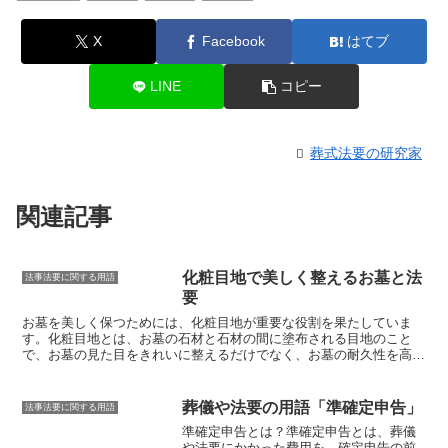
X
Facebook
はてブ
LINE
コピー
葬式法要の研究家
関連記事
化粧目地で美しく整えるお墓と法
法事法要に関する用語
要
お墓を美しく保つためには、
化粧目地
が重要な役割を果たしていま
す。化粧目地とは、お墓の石材と石材の間に塗布される目地のこと
で、お墓の見た目をきれいに整えるだけでなく、お墓の耐久性を高め
る効果もあります。
化粧目地
は、お墓の石材と石材の間に隙間ができ
ないようにする役割があります。隙間があると、雨水が浸入して石材
を傷める原因になります。また、雑草が生えてくるのも防ぐことがで
葬儀や法要の用語「準確定申告」
法事法要に関する用語
きます。
化粧目地
は、お墓の見た目をきれいに整える役割もありま
準確定申告とは？
準確定申告とは、葬儀
す。石材と石材の間に隙間があると、お墓が汚れて見えることがあり
や法要にかかった費用を、確定申告の前