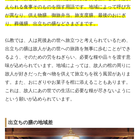
えられる食事そのものを指す用語です。地域によって呼び方
が異なり、供え物膳、御旅弁当、旅支度膳、最後のおにぎ
り、葬儀膳、出立ちの膳などさまざまです。
仏教では、人は死後あの世へ旅立つと考えられているため、
出立ちの膳は故人があの世への旅路を無事に歩むことができ
るよう、そのための労をねぎらい、必要な糧や品々を渡す意
味が込められています。地域によっては、故人の棺の周りに
故人が好きだった食べ物を供えて旅立ちを祝う風習がありま
す。また、おにぎりやお菓子を棺に添えることもあります。
これは、故人にあの世での生活に必要な糧が尽きないように
という願いが込められています。
出立ちの膳の地域差