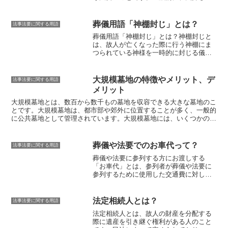
て遺骨となった後、
49日目に行われる
「四十九日法要」と合わせて行われるこ
とが多いです。
また、タイミングが合っ
葬儀用語「神棚封じ」とは？
法事法要に関する用語
た場合、
お盆やお彼岸に執り行われる場
葬儀用語「神棚封じ」とは？
神棚封じと
合や、一年の忌明けとなる「一周忌」に
は、故人が亡くなった際に行う神棚にま
合わせて行われることもあります。
納骨
つられている神様を一時的に封じる儀式
法要は、故人を偲び、冥福を祈るための
のことです。神棚封じは、故人の霊が神
大切な儀式です。また、遺族が故人との
棚に祀られている神様を驚かせたり、怖
別れを受け入れ、新しい人生を歩み始め
がらせたりしないように行われます。ま
るための区切りの儀式でもあります。納
大規模墓地の特徴やメリット、デ
法事法要に関する用語
た、故人の霊が神棚に祀られている神様
骨法要の形式は、宗派や地域によって異
メリット
の力を借りて、成仏できるようにするた
なりますが、一般的に以下のような流れ
めに行われることもあります。神棚封じ
大規模墓地とは、
数百から数千もの墓地を収容できる大きな墓地
のこ
で行われます。1. 開式の辞2. 読経3. 焼香
は、一般的に葬儀の最初に執り行われま
とです。大規模墓地は、都市部や郊外に位置することが多く、一般的
4. 献花5. 閉式の辞納骨法要には、さまざ
す。葬儀を行う部屋の神棚に白い布を被
に公共墓地として管理されています。大規模墓地には、いくつかの特
まな意味があります。故人を偲び、冥福
せたり、紙を貼ったりして、神様を封じ
徴があり、そのメリットとデメリットがあります。大規模墓地の主な
を祈ることはもちろん、遺族が故人との
ます。神棚封じは、故人の霊が成仏する
特徴として、
複数の墓地を収容できること
が挙げられます。これは、
別れを受け入れ、新しい人生を歩み始め
まで行われます。遺族が喪中の間は、神
都市部などの限られたスペースでも多くの埋葬に対応できるというメ
るための区切りの儀式でもあります。ま
葬儀や法要でのお車代って？
法事法要に関する用語
棚の掃除をしたり、お供え物をしたりす
リットがあります。また、大規模墓地は、
公園のような景観を備えて
た、納骨法要を行うことで、故人が安心
葬儀や法要に参列する方にお渡しする
ることはできません。神棚封じは、故人
いることが多い
ため、散歩やジョギングなどのレクリエーションの場
して成仏できると考えられています。
「お車代」とは、参列者が葬儀や法要に
の霊を敬い、成仏させるための大切な儀
としても利用することができます。一方、大規模墓地のデメリットと
参列するために使用した交通費に対して
式です。神棚封じを行うことで、故人の
しては、
墓地の管理が複雑になりやすい
点が挙げられます。墓地の数
支払われるものです。お車代は、参列者
霊は安心して成仏することができるとさ
が多いため、管理者がすべての墓地を適切に管理することが難しく、
が葬儀や法要に参列するために使用した
れています。
荒れ果ててしまう墓地も少なくありません。また、大規模墓地は、
都
交通費を補填するために支払われるもの
市部にある場合が多く、アクセスが悪い
というデメリットもありま
法定相続人とは？
法事法要に関する用語
であり、参列者の交通費の一部を負担す
す。公共交通機関を利用して墓参をしようとすると、時間がかかって
法定相続人とは、故人の財産を分配する
るという意味合いがあります。車代は地
しまうこともあるでしょう。
際に遺産を引き継ぐ権利がある人のこと
域差はあるものの、
一般的に１万円程度