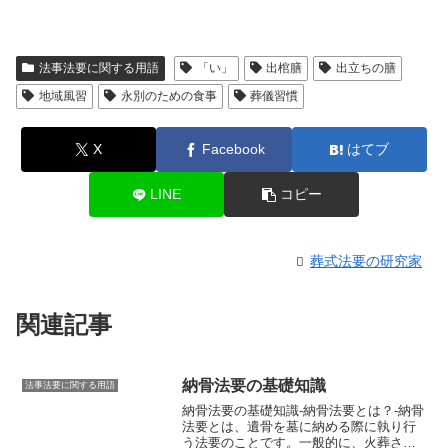
法事法要に関する用語
「い」
出棺膳
出立ちの膳
地域風習
永別のための食事
葬儀習慣
X
Facebook
はてブ
LINE
コピー
葬式法要の研究家
関連記事
納骨法要の基礎知識
法事法要に関する用語
納骨法要の基礎知識-納骨法要とは？-納骨
法要とは、遺骨を墓に納める際に執り行
う法要のことです。一般的に、火葬され