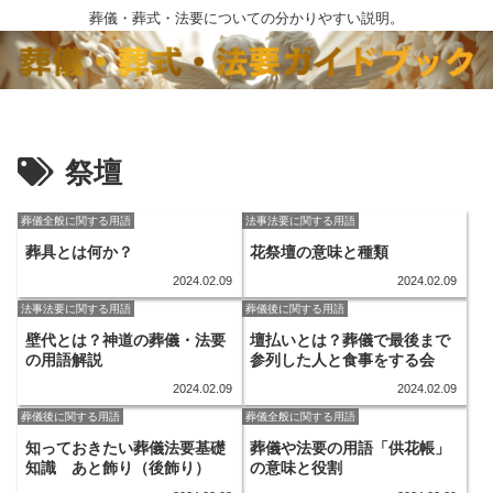
葬儀・葬式・法要についての分かりやすい説明。
祭壇
葬儀全般に関する用語
法事法要に関する用語
葬具とは何か？
花祭壇の意味と種類
2024.02.09
2024.02.09
法事法要に関する用語
葬儀後に関する用語
壁代とは？神道の葬儀・法要
壇払いとは？葬儀で最後まで
の用語解説
参列した人と食事をする会
2024.02.09
2024.02.09
葬儀後に関する用語
葬儀全般に関する用語
知っておきたい葬儀法要基礎
葬儀や法要の用語「供花帳」
知識 あと飾り（後飾り）
の意味と役割