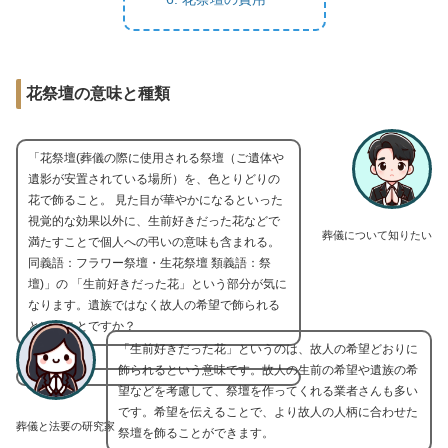
花祭壇の意味と種類
「花祭壇(葬儀の際に使用される祭壇（ご遺体や
遺影が安置されている場所）を、色とりどりの
花で飾ること。 見た目が華やかになるといった
視覚的な効果以外に、生前好きだった花などで
葬儀について知りたい
満たすことで個人への弔いの意味も含まれる。
同義語：フラワー祭壇・生花祭壇 類義語：祭
壇)」の 「生前好きだった花」という部分が気に
なります。遺族ではなく故人の希望で飾られる
ということですか？
「生前好きだった花」というのは、故人の希望どおりに
飾られるという意味です。故人の生前の希望や遺族の希
望などを考慮して、祭壇を作ってくれる業者さんも多い
です。希望を伝えることで、より故人の人柄に合わせた
葬儀と法要の研究家
祭壇を飾ることができます。