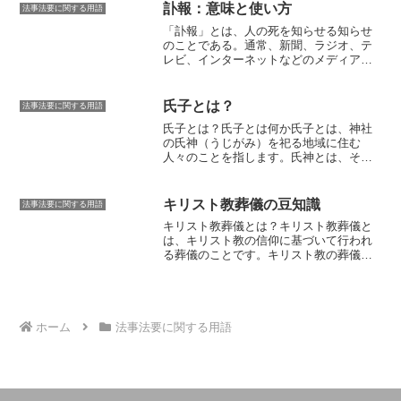
参列者は、焼香順位が決められたら、その順番に従って焼香します。
訃報：意味と使い方
法事法要に関する用語
「訃報」とは、人の死を知らせる知らせ
のことである
。通常、新聞、ラジオ、テ
レビ、インターネットなどのメディアを
通じて伝えられる。訃報には、死者の氏
名、享年、死亡日時、死因、葬儀の日時
と場所などが記載されていることが多
氏子とは？
法事法要に関する用語
い。訃報は、故人の遺族や親族、友人、
氏子とは？
氏子とは何か
氏子とは、神社
知人に死を知らせるために出される。ま
の氏神（うじがみ）を祀る地域に住む
た、故人の死を悼むために出されること
人々のことを指します。氏神とは、その
もある。訃報は、故人の死を悼む人々の
地域を守護する神様のことです。氏子
気持ちを表すものであり、故人の死を悼
は、氏神を祀り、氏神に祈願をすること
む人々の気持ちが込められている。訃報
で、氏神の加護を受けるとされていま
は、故人の死を悼む人々の気持ちを表す
キリスト教葬儀の豆知識
法事法要に関する用語
す。氏子は、その地域に住む人々であれ
ものであるため、
訃報を書く際には、故
キリスト教葬儀とは？
キリスト教葬儀と
ば、誰でもなることができます。氏子に
人の死を悼む気持ちを表すことが大切で
は、キリスト教の信仰に基づいて行われ
なるためには、氏子入りの儀式を行う必
ある
。また、訃報には、故人の氏名、享
る葬儀のことです。
キリスト教の葬儀
要があります。氏子入りの儀式は、神社
年、死亡日時、死因、葬儀の日時と場所
は、故人の死を悼むだけでなく、故人が
で行われます。氏子入りの儀式では、氏
などが記載されていることが多い。
天国に召されたことを祝う意味もありま
子となる人が、氏神に参拝し、氏神に祈
す。キリスト教の葬儀では、故人の遺体
願をします。また、氏子となる人は、氏
を埋葬または火葬し、その後に教会で葬
神に奉納するお金を納めます。氏子とな
儀ミサを行います。葬儀ミサでは、故人
ホーム
法事法要に関する用語
る人は、氏神に奉納するお金を納めるこ
の冥福を祈り、故人と家族の安らぎを願
とで、氏神の加護を受けるとされていま
います。キリスト教の葬儀は、各宗派に
す。
よって若干異なりますが、一般的には次
のような手順で行われます。1. 遺体の埋
葬または火葬2. 通夜3. 葬儀ミサ4. 埋葬ま