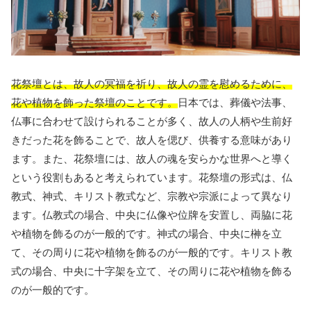
花祭壇とは、故人の冥福を祈り、故人の霊を慰めるために、
花や植物を飾った祭壇のことです。
日本では、葬儀や法事、
仏事に合わせて設けられることが多く、故人の人柄や生前好
きだった花を飾ることで、故人を偲び、供養する意味があり
ます。また、花祭壇には、故人の魂を安らかな世界へと導く
という役割もあると考えられています。花祭壇の形式は、仏
教式、神式、キリスト教式など、宗教や宗派によって異なり
ます。仏教式の場合、中央に仏像や位牌を安置し、両脇に花
や植物を飾るのが一般的です。神式の場合、中央に榊を立
て、その周りに花や植物を飾るのが一般的です。キリスト教
式の場合、中央に十字架を立て、その周りに花や植物を飾る
のが一般的です。