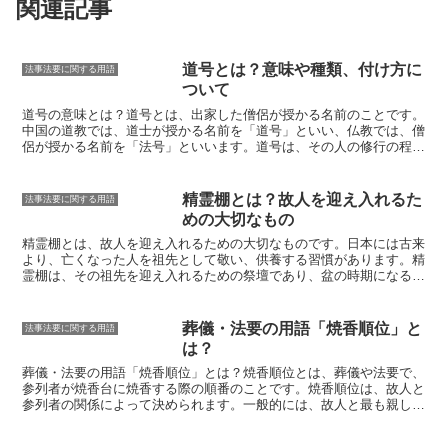
関連記事
道号とは？意味や種類、付け方に
法事法要に関する用語
ついて
道号の意味とは？
道号とは、出家した僧侶が授かる名前のことです。
中国の道教では、道士が授かる名前を「道号」といい、仏教では、僧
侶が授かる名前を「法号」といいます。道号は、その人の修行の程度
や、その人の性格や資質を表しています。道号は、一般的に、2文字
から4文字で構成されています。最初の文字は、その人の修行の程度
を表し、2番目の文字は、その人の性格や資質を表しています。3番
精霊棚とは？故人を迎え入れるた
法事法要に関する用語
目の文字と4番目の文字は、その人の修行の程度や、その人の性格や
めの大切なもの
資質をさらに詳しく表しています。例えば、「玄奘」という道号は、
「玄」が修行の程度を表し、「奘」が性格や資質を表しています。
精霊棚とは、故人を迎え入れるための大切なものです。
日本には古来
「玄」は、玄妙で深いことを表し、「奘」は、包容力のあることを表
より、亡くなった人を祖先として敬い、供養する習慣があります。精
しています。したがって、「玄奘」という道号は、修行の程度が高
霊棚は、その祖先を迎え入れるための祭壇であり、盆の時期になる
く、包容力のある僧侶であることを表しています。
と、各家庭で精霊棚を設けて、故人を供養します。精霊棚の起源は古
く、平安時代にはすでに存在していたとされています。当時は、精霊
棚は「祖霊棚」と呼ばれていて、仏教の教えに基づいて、故人の魂を
葬儀・法要の用語「焼香順位」と
法事法要に関する用語
供養するためのものでした。江戸時代になると、精霊棚は庶民の間に
は？
も広まり、「盆棚」と呼ばれるようになりました。盆棚は、盆の時期
になると各家庭で設けられ、故人の魂を迎え入れて供養するもので
葬儀・法要の用語「焼香順位」とは？焼香順位とは、葬儀や法要で、
す。現代でも、精霊棚は多くの家庭で設けられています。精霊棚は、
参列者が焼香台に焼香する際の順番のことです。焼香順位は、故人と
故人を迎え入れるための大切なものであり、盆の時期には、精霊棚を
参列者の関係によって決められます。一般的には、
故人と最も親しい
設けて、故人を供養する習慣が続いています。
人が最初に焼香し、次いで親族、友人、知人の順に焼香します。
焼香
順位は、故人の遺族や葬儀・法要の主催者が決めるのが一般的です。