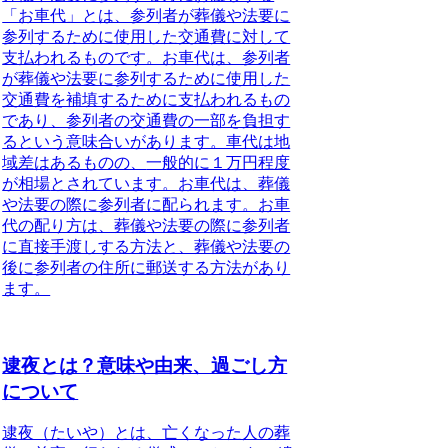
「お車代」とは、参列者が葬儀や法要に
参列するために使用した交通費に対して
支払われるものです。お車代は、参列者
が葬儀や法要に参列するために使用した
交通費を補填するために支払われるもの
であり、参列者の交通費の一部を負担す
るという意味合いがあります。車代は地
域差はあるものの、
一般的に１万円程度
が相場
とされています。お車代は、葬儀
や法要の際に参列者に配られます。お車
代の配り方は、葬儀や法要の際に参列者
に直接手渡しする方法と、葬儀や法要の
後に参列者の住所に郵送する方法があり
ます。
逮夜とは？意味や由来、過ごし方
について
逮夜（たいや）とは、亡くなった人の葬