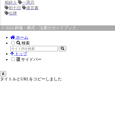
相続人
一周忌
初七日
遺言書
位牌
© 2024 葬儀・葬式・法要のガイドブック.
ホーム
検索
トップ
サイドバー
タイトルとURLをコピーしました