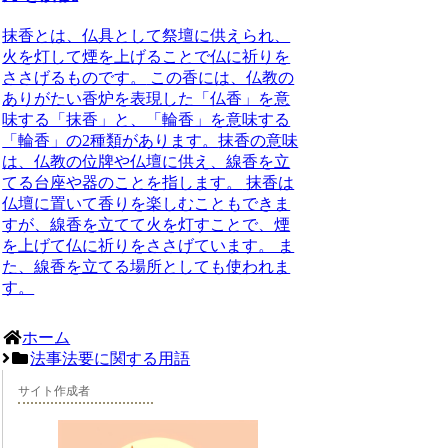
抹香とは、仏具として祭壇に供えられ、
火を灯して煙を上げることで仏に祈りを
ささげるものです。
この香には、仏教の
ありがたい香炉を表現した「仏香」を意
味する「抹香」と、「輪香」を意味する
「輪香」の2種類があります。
抹香の意味
は、仏教の位牌や仏壇に供え、線香を立
てる台座や器のことを指します。
抹香は
仏壇に置いて香りを楽しむこともできま
すが、線香を立てて火を灯すことで、煙
を上げて仏に祈りをささげています。 ま
た、線香を立てる場所としても使われま
す。
ホーム
法事法要に関する用語
サイト作成者