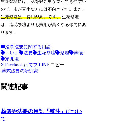
生花祭壇には、花を好む虫が寄ってきやすい
ので、虫が苦手な方には不向きです。また、
生花祭壇は、費用が高いです。
生花祭壇
は、造花祭壇よりも費用が高くなる傾向にあ
ります。
法事法要に関する用語
「い」
法要
生花祭壇
祭壇
葬儀
須見壇
X
Facebook
はてブ
LINE
コピー
葬式法要の研究家
関連記事
葬儀や法要の用語『熨斗』につい
て