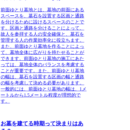
前面ゆとり墓地とは、墓地の前面にある
スペースを、墓石を設置する区画と通路
を分けるために設けるスペースのことで
す。区画と通路を分けることによって、
故人を参拝する人の安全確保と、墓石を
管理する人の作業効率化に役立ちます
。
また、
前面ゆとり墓地を作ることによっ
て、墓地全体に広がりを持たせることが
できます
。
前面ゆとり墓地の施工にあた
っては、墓地全体のバランスを考慮する
ことが重要です
。また、
前面ゆとり墓地
の幅は、墓石を設置する区画の幅と通路
の幅を考慮して決める必要があります
。
一般的には、前面ゆとり墓地の幅は、1メ
ートルから1.5メートル程度が理想的で
す。
お墓を建てる時期って決まりはあ