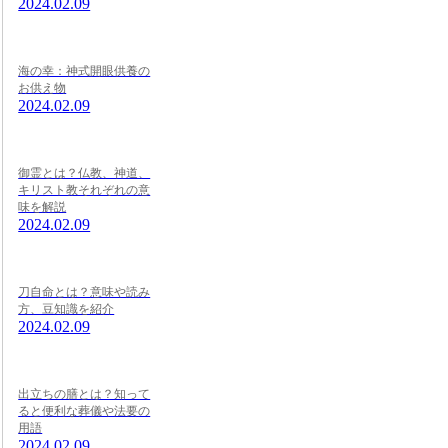
2024.02.09
海の幸：神式開眼供養の
お供え物
2024.02.09
御霊とは？仏教、神道、
キリスト教それぞれの意
味を解説
2024.02.09
刀自命とは？意味や読み
方、豆知識を紹介
2024.02.09
出立ちの膳とは？知って
ると便利な葬儀や法要の
用語
2024.02.09