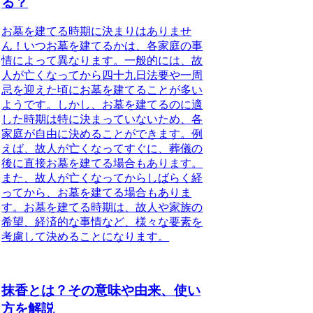
る？
お墓を建てる時期に決まりはありませ
ん！
いつお墓を建てるかは、各家庭の事
情によって異なります。一般的には、故
人が亡くなってから四十九日法要や一周
忌を迎えた頃にお墓を建てることが多い
ようです。しかし、お墓を建てるのに適
した時期は特に決まっていないため、各
家庭が自由に決めることができます。例
えば、故人が亡くなってすぐに、葬儀の
後に直接お墓を建てる場合もあります。
また、故人が亡くなってからしばらく経
ってから、お墓を建てる場合もありま
す。お墓を建てる時期は、故人や家族の
希望、経済的な事情など、様々な要素を
考慮して決めることになります。
抹香とは？その意味や由来、使い
方を解説