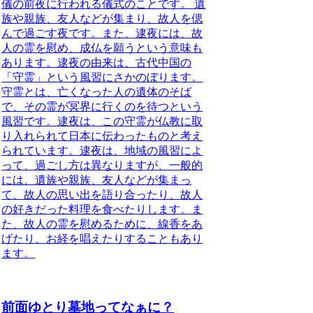
儀の前夜に行われる儀式のことです。
遺
族や親族、友人などが集まり、故人を偲
んで過ごす夜です。また、逮夜には、故
人の霊を慰め、成仏を願うという意味も
あります。
逮夜の由来は、古代中国の
「守霊」という風習にさかのぼります。
守霊とは、亡くなった人の遺体のそば
で、その霊が冥界に行くのを待つという
風習です。逮夜は、この守霊が仏教に取
り入れられて日本に伝わったものと考え
られています。逮夜は、地域の風習によ
って、過ごし方は異なりますが、一般的
には、遺族や親族、友人などが集まっ
て、故人の思い出を語り合ったり、故人
の好きだった料理を食べたりします。ま
た、故人の霊を慰めるために、線香をあ
げたり、お経を唱えたりすることもあり
ます。
前面ゆとり墓地ってなぁに？