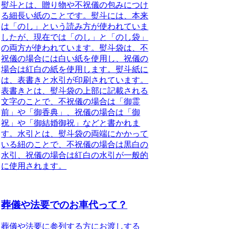
熨斗とは
、贈り物や不祝儀の包みにつけ
る細長い紙のことです。熨斗には、本来
は「のし」という読み方が使われていま
したが、現在では「のし」と「のし袋」
の両方が使われています。熨斗袋は、不
祝儀の場合には白い紙を使用し、祝儀の
場合は紅白の紙を使用します。熨斗紙に
は、
表書き
と
水引
が印刷されています。
表書きとは、熨斗袋の上部に記載される
文字のことで、不祝儀の場合は「御霊
前」や「御香典」、祝儀の場合は「御
祝」や「御結婚御祝」などと書かれま
す。水引とは、熨斗袋の両端にかかって
いる紐のことで、不祝儀の場合は黒白の
水引、祝儀の場合は紅白の水引が一般的
に使用されます。
葬儀や法要でのお車代って？
葬儀や法要に参列する方にお渡しする