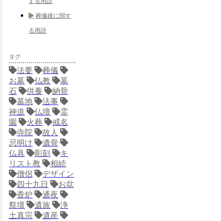
する用語
葬儀後に関す
る用語
タグ
法要
葬儀
お墓
仏教
墓
石
供養
納骨
墓地
法事
神道
仏壇
霊
園
火葬
戒名
寺院
故人
忌明け
遺骨
仏具
彫刻
キ
リスト教
相続
僧侶
デザイン
四十九日
お盆
香炉
通夜
祭壇
遺族
浄
土真宗
遺産