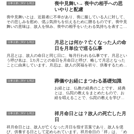
般墓地よりも管理が簡素化されており、その分、維持管理費も安くな
喪中見舞い→ 喪中の相手への思
法事法要に関する用語
っています。また、低価格墓地には、永代供養付きのプランもあるこ
いやりと配慮
とが多く、将来の供養の不安を軽減することができます。低価格墓地
は、近年、需要が高まっており、全国各地に設置されています。しか
喪中見舞いとは、近親者に不幸があり、喪に服している人に対して、
し、低価格墓地の中には、立地条件が悪かったり、霊園の管理が行き
その悲しみを慰め、偲ぶ気持ちを伝えるために贈るものです。喪中見
届いていないなど、問題点もあるため、墓地選びの際には、注意が必
舞いの意味は、故人を悼み、喪中の相手をいたわる気持ちを表すこと
要です。
です。喪中見舞いは、日本古来の風習であり、相手に対する思いやり
と配慮から成り立っています。また、喪中見舞いは、喪中の相手が社
会生活に戻りやすいように、そのサポートをする意味合いもありま
月忌とは何か？亡くなった人の命
法事法要に関する用語
す。
日を月単位で巡る仏事
月忌とは、
故人の命日と同じ日に、毎月行われる仏事
です。月忌とい
う呼び名は、1カ月ごとの命日を月命日と呼び、略して月忌となった
ことに由来しています。月忌は、故人の冥福を祈り、供養するために
行われます。また、月忌は家族や親戚が集まり、故人を偲ぶ機会にも
なります。月忌の由来は、仏教の教えに基づいています。
仏教では、
人は死後、あの世で裁きを受け、その結果によって輪廻転生すると考
葬儀やお経にまつわる基礎知識
法事法要に関する用語
えられています
。月忌は、故人があの世で幸せに暮らすことができる
お経とは、仏教の経典のことです。
経典
ように、その冥福を祈るために営まれます。月忌は、故人の命日と同
とは、仏陀の教えをまとめたもので、お
じ日に毎月行われますが、地域や宗派によって、月忌の時期や内容は
経を唱えることで、仏陀の教えを学び、
異なります。
仏の悟りを開くことを目指します。お経
は、法華経、般若心経、阿弥陀経など、
さまざまな種類があり、それぞれに込め
祥月命日とは？故人の死亡した月
法事法要に関する用語
られた意味や目的が異なります。お経を
日
唱えることは、単に言葉を発するだけで
なく、仏陀の教えを理解し、自分の心と
祥月命日とは、故人が亡くなった月日を指す言葉
であり、故人を偲
向き合うための重要な行為です。お経を
び、供養する日として定められています。祥月命日の「祥」は、「め