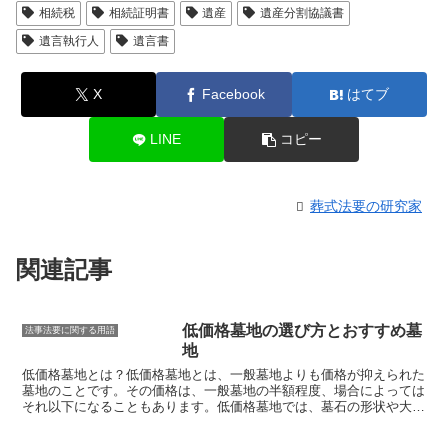
相続税
相続証明書
遺産
遺産分割協議書
遺言執行人
遺言書
X
Facebook
はてブ
LINE
コピー
葬式法要の研究家
関連記事
低価格墓地の選び方とおすすめ墓
法事法要に関する用語
地
低価格墓地とは？
低価格墓地とは、一般墓地よりも価格が抑えられた
墓地のことです
。その価格は、一般墓地の半額程度、場合によっては
それ以下になることもあります。低価格墓地では、墓石の形状や大き
さ、場所など、さまざまな条件が決められており、選択の幅は狭くな
りますが、その分、費用を抑えることができます。低価格墓地は、一