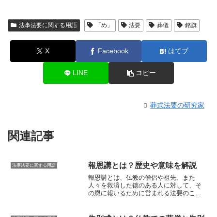
法事法要に関する用語
「め」
法要
葬儀
銘旗
X
Facebook
はてブ
LINE
コピー
葬式法要の研究家
関連記事
報恩講とは？歴史や意味を解説
法事法要に関する用語
報恩講とは、仏教の僧侶や祖先、また
人々を救済した徳のある人に対して、そ
の恩に報いるために営まれる法要のこと
です。
報恩講の語源は「報恩講説」であ
り、仏教の教えである「四恩」に由来し
ています。四恩とは、父母の恩、師匠の