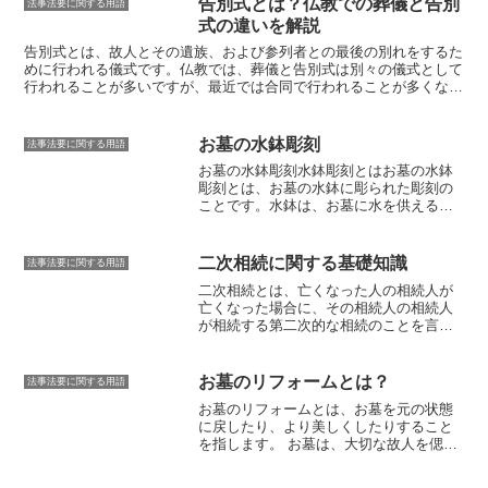
告別式とは？仏教での葬儀と告別
法事法要に関する用語
恩、国家の恩、三宝の恩のことで、この
式の違いを解説
四恩に対して報いるために営まれるのが
報恩講です。報恩講は、各宗派によって
告別式とは、故人とその遺族、および参列者との最後の別れをするた
営まれる時期や内容は異なりますが、一
めに行われる儀式です。
仏教では、葬儀と告別式は別々の儀式として
般的には秋に行われることが多いです。
行われることが多いですが、最近では合同で行われることが多くなっ
ています。
告別式では、故人の遺影や位牌を祭壇に安置し、僧侶が読
経を行います。参列者は焼香や献花を行い、故人との別れを告げま
す。その後、棺を火葬場に運び、荼毘に付します。
お墓の水鉢彫刻
法事法要に関する用語
お墓の水鉢彫刻
水鉢彫刻とは
お墓の水鉢
彫刻とは、お墓の水鉢に彫られた彫刻の
ことです。水鉢は、お墓に水を供えるた
めに使用される容器であり、その表面に
は様々な彫刻が施されています。彫刻の
内容は、故人の思い出や性格を表現した
二次相続に関する基礎知識
法事法要に関する用語
ものが多いですが、宗教的なモチーフや
二次相続とは、亡くなった人の相続人が
自然をモチーフにしたものもあります。
亡くなった場合に、その相続人の相続人
水鉢彫刻は、お墓の美観を高めるために
が相続する第二次的な相続のことを言い
施されるもので、その技術は古くから受
ます。
一次相続では、亡くなった人の配
け継がれています。水鉢彫刻を施すため
偶者や子ども、親などが相続人になりま
には、まず水鉢の表面を平らに整える必
すが、二次相続では、一次相続人の配偶
要があります。その後、彫刻師が彫刻刀
お墓のリフォームとは？
法事法要に関する用語
者や子ども、孫などが相続人となりま
を使って彫刻を施していきます。彫刻
お墓のリフォームとは、お墓を元の状態
す。二次相続が発生する理由は、主に2つ
は、手作業で行われるため、彫刻師の技
に戻したり、より美しくしたりすること
あります。1つは、一次相続人が亡くなっ
術やセンスによって、その出来が大きく
を指します。
お墓は、大切な故人を偲ぶ
た時点で未成年であったり、認知症など
異なります。水鉢彫刻は、お墓に個性を
ための場所であるため、常にきれいな状
で判断能力がなかったりする場合です。
与えるものであり、故人を偲ぶための大
態を保っておきたいものです。しかし、
この場合、一次相続人の代わりにその法
切なアイテムでもあります。水鉢彫刻を