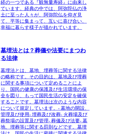
経の一つである『観無量寿経』に由来し
ています。経典の中では、阿弥陀仏の浄
土に至った人々が、阿弥陀仏を仰ぎ見
て、
平等に集まって、互いに喜び合い、
幸福に暮らす
様子が描かれています。
墓埋法とは？葬儀や法要にまつわ
る法律
墓埋法とは、墓地、埋葬等に関する法律
の略称です。その目的は、墓地及び埋葬
に関する事項について定めることによ
り、国民の健康の保護及び生活環境の保
全を図り、もって国民生活の安定を確保
することです。
墓埋法は次のような内容
について規定しています。
- 墓地の開設、
管理及び使用- 埋葬及び改葬- 火葬場及び
葬祭場の設置及び管理- 葬儀及び法要- 墓
地、埋葬等に関する罰則などです。墓埋
法は、国民の生活に密接に関連する法律