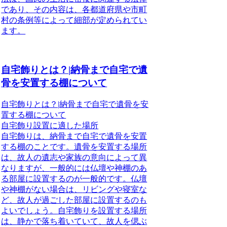
であり、その内容は、各都道府県や市町
村の条例等によって細部が定められてい
ます。
自宅飾りとは？|納骨まで自宅で遺
骨を安置する棚について
自宅飾りとは？|納骨まで自宅で遺骨を安
置する棚について
自宅飾り設置に適した場所
自宅飾りは、納骨まで自宅で遺骨を安置
する棚のことです。
遺骨を安置する場所
は、故人の遺志や家族の意向によって異
なりますが、
一般的には仏壇や神棚のあ
る部屋に設置するのが一般的です。
仏壇
や神棚がない場合は、
リビングや寝室な
ど、故人が過ごした部屋に設置するのも
よいでしょう。
自宅飾りを設置する場所
は、
静かで落ち着いていて、故人を偲ぶ