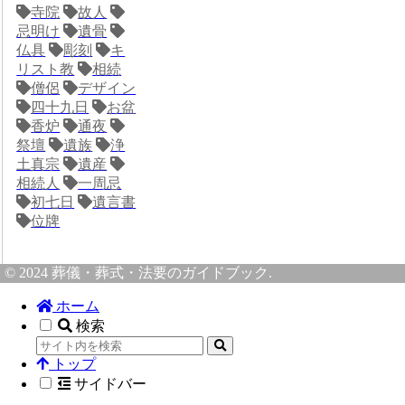
寺院
故人
忌明け
遺骨
仏具
彫刻
キ
リスト教
相続
僧侶
デザイン
四十九日
お盆
香炉
通夜
祭壇
遺族
浄
土真宗
遺産
相続人
一周忌
初七日
遺言書
位牌
© 2024 葬儀・葬式・法要のガイドブック.
ホーム
検索
トップ
サイドバー