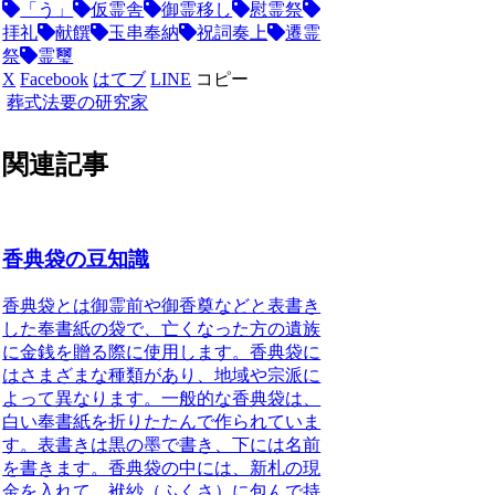
「う」
仮霊舎
御霊移し
慰霊祭
拝礼
献饌
玉串奉納
祝詞奏上
遷霊
祭
霊璽
X
Facebook
はてブ
LINE
コピー
葬式法要の研究家
関連記事
香典袋の豆知識
香典袋とは
御霊前や御香奠などと表書き
した奉書紙の袋
で、
亡くなった方の遺族
に金銭を贈る際に使用します
。
香典袋に
はさまざまな種類があり、地域や宗派に
よって異なります
。一般的な香典袋は、
白い奉書紙を折りたたんで作られていま
す。
表書きは黒の墨で書き、下には名前
を書きます
。香典袋の中には、
新札の現
金を入れて、袱紗（ふくさ）に包んで持