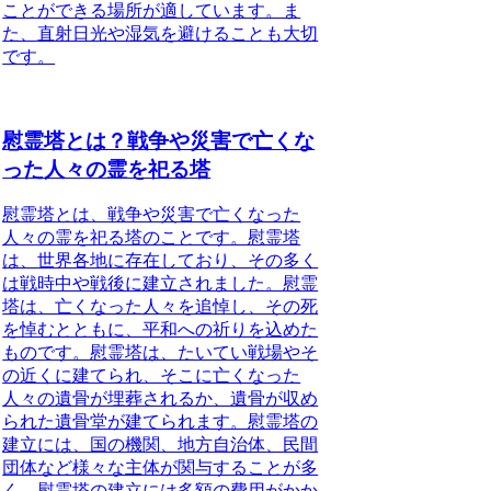
ことができる場所
が適しています。ま
た、
直射日光や湿気を避ける
ことも大切
です。
慰霊塔とは？戦争や災害で亡くな
った人々の霊を祀る塔
慰霊塔とは、戦争や災害で亡くなった
人々の霊を祀る塔のことです。慰霊塔
は、世界各地に存在しており、その多く
は戦時中や戦後に建立されました。
慰霊
塔は、亡くなった人々を追悼し、その死
を悼むとともに、平和への祈りを込めた
ものです。
慰霊塔は、たいてい戦場やそ
の近くに建てられ、そこに亡くなった
人々の遺骨が埋葬されるか、遺骨が収め
られた遺骨堂が建てられます。慰霊塔の
建立には、国の機関、地方自治体、民間
団体など様々な主体が関与することが多
く、慰霊塔の建立には多額の費用がかか