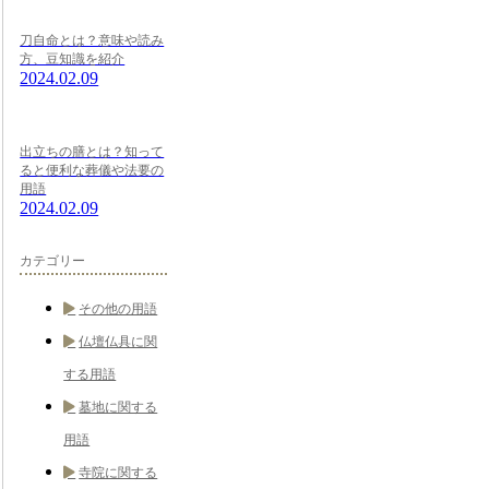
刀自命とは？意味や読み
方、豆知識を紹介
2024.02.09
出立ちの膳とは？知って
ると便利な葬儀や法要の
用語
2024.02.09
カテゴリー
その他の用語
仏壇仏具に関
する用語
墓地に関する
用語
寺院に関する