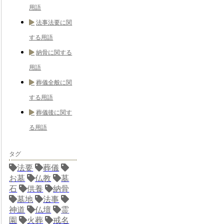
用語
法事法要に関
する用語
納骨に関する
用語
葬儀全般に関
する用語
葬儀後に関す
る用語
タグ
法要
葬儀
お墓
仏教
墓
石
供養
納骨
墓地
法事
神道
仏壇
霊
園
火葬
戒名