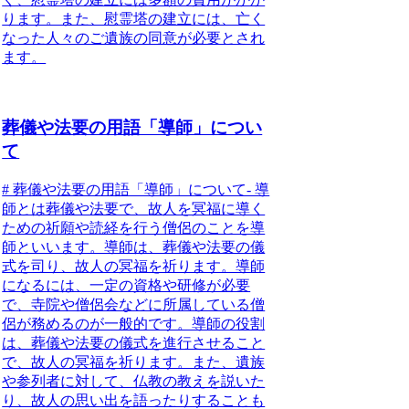
ります。また、慰霊塔の建立には、亡く
なった人々のご遺族の同意が必要とされ
ます。
葬儀や法要の用語「導師」につい
て
# 葬儀や法要の用語「導師」について- 導
師とは葬儀や法要で、
故人を冥福に導く
ための祈願や読経を行う僧侶
のことを導
師といいます。導師は、葬儀や法要の儀
式を司り、故人の冥福を祈ります。導師
になるには、一定の資格や研修が必要
で、寺院や僧侶会などに所属している僧
侶が務めるのが一般的です。導師の役割
は、葬儀や法要の儀式を進行させること
で、故人の冥福を祈ります。また、遺族
や参列者に対して、仏教の教えを説いた
り、故人の思い出を語ったりすることも