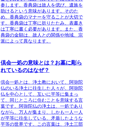
参します
。香典袋は
故人を偲び、遺族を
助けるという意味があります
。そのた
め、
香典袋のマナーを守ることが大切で
す
。香典袋は
丁寧に折りたたみ、表書き
は丁寧に書く
必要があります。また、
香
典袋の金額は、故人との関係や地域、宗
派によって異なります
。
倶会一処の意味とは？お墓に彫ら
れているのはなぜ？
倶会一処とは、浄土教において、阿弥陀
仏のいる浄土に往生した人々が、阿弥陀
仏を中心として、互いに
平等に
集まっ
て、
同じところに住むこと
を意味する言
葉
です。阿弥陀仏の浄土は、一処であり
ながら、万人が集まり、しかも一人一人
が平等に往生している、
矛盾したような
平等
の世界です。この言葉は、浄土三部