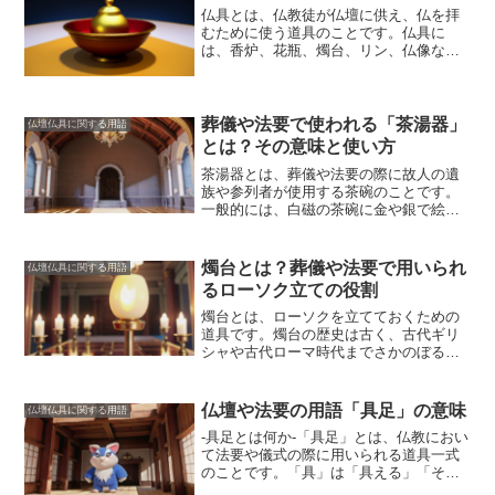
仏具とは
、仏教徒が仏壇に供え、仏を拝
むために使う道具のことです。
仏具に
は、香炉、花瓶、燭台、リン、仏像など
さまざまな種類があります
。仏具は、仏
教の教えや儀式の象徴であり、仏壇を荘
厳し、仏への供養の気持ちを表現するた
めに使用されます。仏具は、仏教徒にと
葬儀や法要で使われる「茶湯器」
仏壇仏具に関する用語
って大切なものであり、仏壇に供えるこ
とは？その意味と使い方
とで、仏への感謝の気持ちや、仏の教え
茶湯器とは、葬儀や法要の際に故人の遺
に敬意を払う気持ちを表します。また、
族や参列者が使用する茶碗のことです。
仏具は、仏教徒が仏教の教えを学び、実
一般的には、白磁の茶碗に金や銀で絵柄
践するための道具でもあります。仏具を
が描かれたものが多く、その絵柄には故
用いて仏教の教えを学び、実践すること
人の好物や趣味などが描かれていること
で、仏教徒は、仏の教えに近づき、悟り
が多いです。
茶湯器の由来は、室町時代
を得ることを目指します。
燭台とは？葬儀や法要で用いられ
仏壇仏具に関する用語
にまで遡ります。
当時、葬儀や法要の際
るローソク立ての役割
には、故人の冥福を祈って茶を供える風
習があり、この際に使用された茶碗が茶
燭台とは、ローソクを立てておくための
湯器の原型になったと言われています。
道具
です。燭台の歴史は古く、古代ギリ
茶湯器は、故人を偲ぶ大切なアイテムで
シャや古代ローマ時代までさかのぼると
あり、法要の際には必ずといっていいほ
言われています。当初は、蝋燭や油を燃
ど使用されます。
また、茶湯器は、故人
料とした明かりの道具として使われてい
の遺族や参列者が故人を偲んで語り合う
ましたが、次第に宗教的な儀式や祭祀な
仏壇や法要の用語「具足」の意味
仏壇仏具に関する用語
場にもなっています。
どにも用いられるようになりました。
日
-具足とは何か-
「具足」とは、仏教におい
本においては、燭台は仏教伝来とともに
て法要や儀式の際に用いられる道具一式
広まった
と言われています。仏教では、
のことです。
「具」は「具える」「そろ
ローソクは「仏の智慧の光」を表し、燭
える」という意味、「足」は「そなえ
台は「仏の智慧を照らすもの」として重