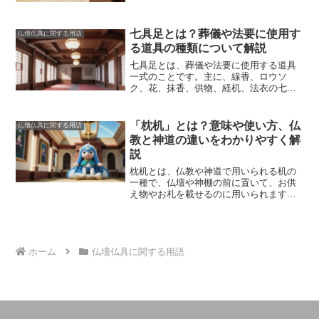
る」という意味で、仏事のために必要な
要視されました。また、燭台は、故人の
道具をすべてそろえたものを「具足」と
霊を弔うための道具としても用いられる
呼びます。具体的には、「香炉」「燭
七具足とは？葬儀や法要に使用す
ようになりました。
葬儀や法要では、燭
仏壇仏具に関する用語
台」「花瓶」「水盂」「犍椎（け んつ
台にローソクを立てて、仏壇や祭壇に供
る道具の種類について解説
い）」などの道具類に加え、「経典」
えます。
これは、故人の霊を弔うためで
七具足とは、葬儀や法要に使用する道具
「仏像」「曼荼羅（まんだら）」などの
あり、また、仏の智慧の光によって故人
一式のことです。主に、線香、ロウソ
仏具類も含みます。これらは、法要や儀
が迷わずに成仏することを願うためでも
ク、花、抹香、供物、経机、法衣の七つ
式を円滑に行うために欠かせない道具で
あります。
で構成されます。
これらの道具は、故人
す。-具足の使用用途-具足は、
仏壇に安置
の冥福を祈ったり、参列者が故人を偲ん
されたり、法要や儀式の際に用いられま
だりするために使用されます。七具足の
す。
仏壇に安置することで、仏壇を荘厳
「枕机」とは？意味や使い方、仏
仏壇仏具に関する用語
由来は、仏教の経典である『大般涅槃
し、故人の冥福を祈ることができます。
教と神道の違いをわかりやすく解
経』に記載されている「七種供養」にあ
また、
法要や儀式の際には、具足を用い
説
ります。七種供養とは、仏陀に供養する
てお経を唱えたり、仏像や曼荼羅に供物
七つの方法のことです。この七種供養
を捧げたりします。
このような行為は、
枕机とは、
仏教や神道で用いられる机の
が、葬儀や法要における七具足の原型に
故人の冥福を祈り、仏の功徳を讃えるこ
一種で、仏壇や神棚の前に置いて、お供
なったと考えられています。
七具足の各
とを目的としています。-具足の役割-具足
え物やお札を載せるのに用いられます
。
道具には、それぞれ意味があります。
線
には、
法要や儀式を円滑に行うための役
枕机は、一般的に木製の小さな机で、脚
香は、故人の霊を呼び寄せたり、浄化し
割があります。
また、
故人の冥福を祈
が短く、天板が広く、引き出しが付いて
たりするために使用されます。ロウソク
り、仏の功徳を讃える役割もあります。
いるのが特徴です。枕机を置くことで、
は、故人の冥福を照らしたり、魔除けし
さらに、仏教の教えを伝えるための役割
仏壇や神棚をより厳かな雰囲気にし、お
たりするために使用されます。花は、故
もあります。
具足は、法要や儀式を行う
祀りしている仏様や神様をより敬い、大
ホーム
仏壇仏具に関する用語
人を偲んだり、供養したりするために使
ことで、故人の冥福を祈り、仏の功徳を
切にすることができます
。また、枕机に
用されます。抹香は、故人に香りを供え
讃えることができます。また、仏教の教
お供え物を載せることで、仏様や神様に
たり、魔除けしたりするために使用され
えを伝えることで、人々に仏教の教えを
感謝の気持ちを伝え、加護を祈ることが
ます。供物は、故人に食べ物を供えた
知ってもらうことができます。-まとめ-
できます。枕机は、仏教と神道でそれぞ
り、供養したりするために使用されま
「具足」とは、仏教において法要や儀式
れ異なる意味と役割を持っています。
仏
す。経机は、経典を置いたり、読経した
の際に用いられる道具一式のことです。