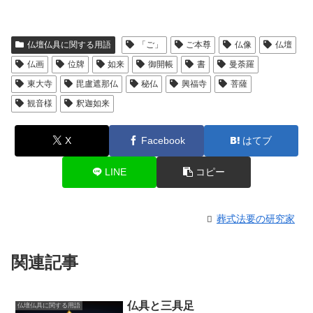
仏壇仏具に関する用語
「ご」
ご本尊
仏像
仏壇
仏画
位牌
如来
御開帳
書
曼荼羅
東大寺
毘盧遮那仏
秘仏
興福寺
菩薩
観音様
釈迦如来
X
Facebook
はてブ
LINE
コピー
葬式法要の研究家
関連記事
仏具と三具足
仏壇仏具に関する用語