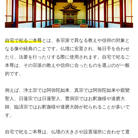
自宅で祀るご本尊
とは、各宗派で異なる教えや信仰の対象と
なる像や経典のことです。仏壇に安置され、毎日手を合わせ
たり、法要を行ったりする際に使用されます。自宅で祀るご
本尊は、その宗派の教えや信仰に合ったものを選ぶのが一般
的です。
例えば、浄土宗では阿弥陀如来、真宗では阿弥陀如来や親鸞
聖人、日蓮宗では日蓮聖人、曹洞宗ではお釈迦様や達磨大
師、臨済宗ではお釈迦様や達磨大師が祀られることが多いで
す。
自宅で祀るご本尊は、仏壇の大きさや設置場所に合わせて選