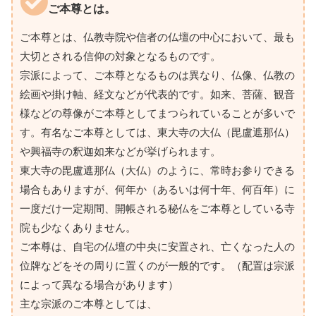
ご本尊とは。
ご本尊とは、仏教寺院や信者の仏壇の中心において、最も
大切とされる信仰の対象となるものです。
宗派によって、ご本尊となるものは異なり、仏像、仏教の
絵画や掛け軸、経文などが代表的です。如来、菩薩、観音
様などの尊像がご本尊としてまつられていることが多いで
す。有名なご本尊としては、東大寺の大仏（毘盧遮那仏）
や興福寺の釈迦如来などが挙げられます。
東大寺の毘盧遮那仏（大仏）のように、常時お参りできる
場合もありますが、何年か（あるいは何十年、何百年）に
一度だけ一定期間、開帳される秘仏をご本尊としている寺
院も少なくありません。
ご本尊は、自宅の仏壇の中央に安置され、亡くなった人の
位牌などをその周りに置くのが一般的です。（配置は宗派
によって異なる場合があります）
主な宗派のご本尊としては、