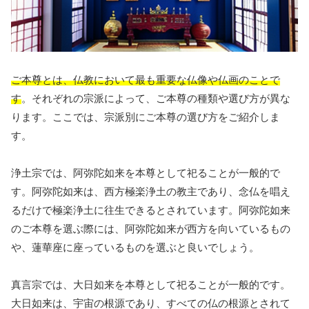
ご本尊とは、仏教において最も重要な仏像や仏画のことで
す
。それぞれの宗派によって、ご本尊の種類や選び方が異な
ります。ここでは、宗派別にご本尊の選び方をご紹介しま
す。
浄土宗では、阿弥陀如来を本尊として祀ることが一般的で
す。阿弥陀如来は、西方極楽浄土の教主であり、念仏を唱え
るだけで極楽浄土に往生できるとされています。阿弥陀如来
のご本尊を選ぶ際には、阿弥陀如来が西方を向いているもの
や、蓮華座に座っているものを選ぶと良いでしょう。
真言宗では、大日如来を本尊として祀ることが一般的です。
大日如来は、宇宙の根源であり、すべての仏の根源とされて