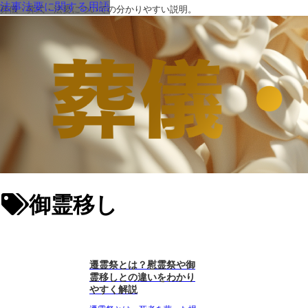
法事法要に関する用語
葬儀・葬式・法要についての分かりやすい説明。
御霊移し
遷霊祭とは？慰霊祭や御
霊移しとの違いをわかり
やすく解説