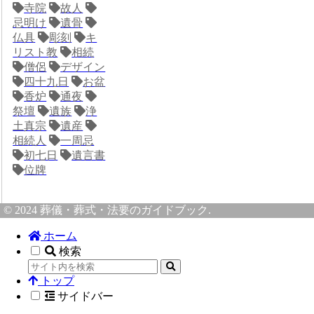
寺院
故人
忌明け
遺骨
仏具
彫刻
キ
リスト教
相続
僧侶
デザイン
四十九日
お盆
香炉
通夜
祭壇
遺族
浄
土真宗
遺産
相続人
一周忌
初七日
遺言書
位牌
© 2024 葬儀・葬式・法要のガイドブック.
ホーム
検索
トップ
サイドバー