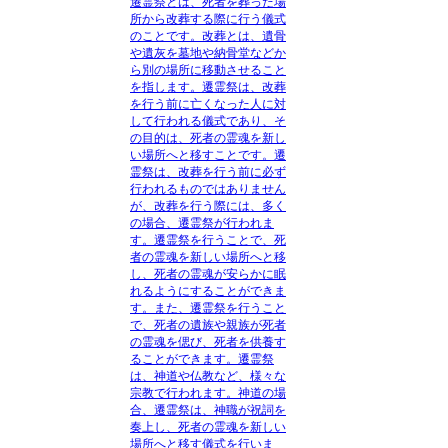
遷霊祭とは、
死者を葬った場
所から改葬する際に行う儀式
のことです。改葬とは、遺骨
や遺灰を墓地や納骨堂などか
ら別の場所に移動させること
を指します。遷霊祭は、
改葬
を行う前に亡くなった人に対
して行われる
儀式であり、そ
の目的は、死者の霊魂を新し
い場所へと移すことです。遷
霊祭は、改葬を行う前に必ず
行われるものではありません
が、改葬を行う際には、多く
の場合、遷霊祭が行われま
す。遷霊祭を行うことで、
死
者の霊魂を新しい場所へと移
し、死者の霊魂が安らかに眠
れるようにする
ことができま
す。また、遷霊祭を行うこと
で、死者の遺族や親族が死者
の霊魂を偲び、死者を供養す
ることができます。遷霊祭
は、
神道や仏教など、様々な
宗教で行われます。
神道の場
合、遷霊祭は、神職が祝詞を
奏上し、死者の霊魂を新しい
場所へと移す儀式を行いま