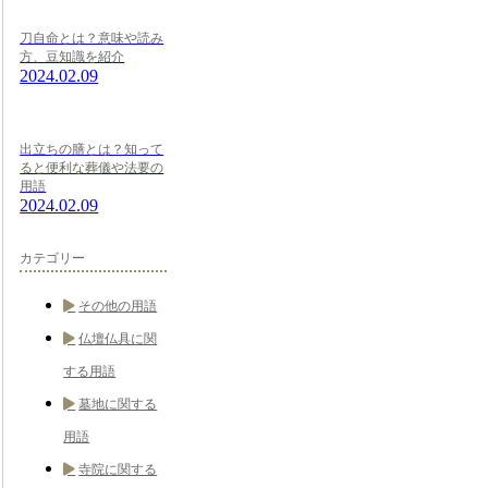
刀自命とは？意味や読み
方、豆知識を紹介
2024.02.09
出立ちの膳とは？知って
ると便利な葬儀や法要の
用語
2024.02.09
カテゴリー
その他の用語
仏壇仏具に関
する用語
墓地に関する
用語
寺院に関する