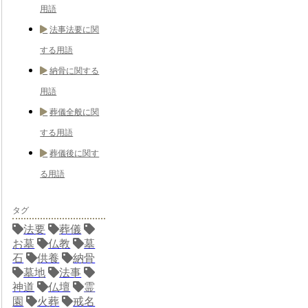
用語
法事法要に関
する用語
納骨に関する
用語
葬儀全般に関
する用語
葬儀後に関す
る用語
タグ
法要
葬儀
お墓
仏教
墓
石
供養
納骨
墓地
法事
神道
仏壇
霊
園
火葬
戒名