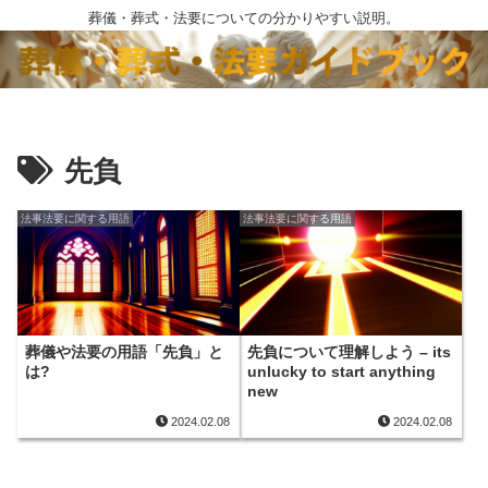
葬儀・葬式・法要についての分かりやすい説明。
先負
法事法要に関する用語
法事法要に関する用語
葬儀や法要の用語「先負」と
先負について理解しよう – its
は?
unlucky to start anything
new
2024.02.08
2024.02.08