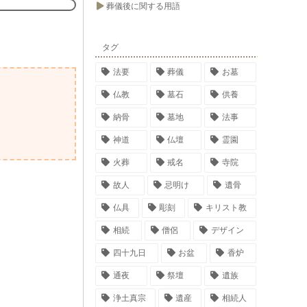
葬儀後に関する用語
タグ
法要
葬儀
お墓
仏教
墓石
供養
納骨
墓地
法事
神道
仏壇
霊園
火葬
戒名
寺院
故人
忌明け
遺骨
仏具
彫刻
キリスト教
相続
僧侶
デザイン
四十九日
お盆
香炉
通夜
祭壇
遺族
浄土真宗
遺産
相続人