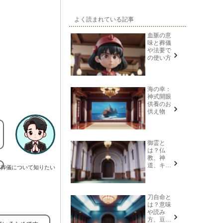
よく読まれている記事
血脈の意
味と葬儀
や法要で
の使い方
海の幸：
神式開眼
供養のお
供え物
御霊と
は？仏
教、神
道、キリ
葬儀について知りたい
スト教そ
れぞれの
意味を解
説
刀自命と
は？意味
や読み
方、豆知