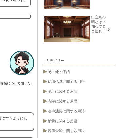
ているためです。
識を紹介
出立ちの
膳とは？
知ってる
と便利な
葬儀や法
要の用語
カテゴリー
その他の用語
仏壇仏具に関する用語
葬儀について知りたい
墓地に関する用語
寺院に関する用語
法事法要に関する用語
後にするようにし
納骨に関する用語
葬儀全般に関する用語