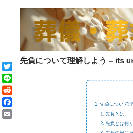
先負について理解しよう – its unluck
T
w
L
i
i
R
先負について理解しよう 
t
n
e
F
先負とは。
t
e
d
a
先負とは何
e
E
d
c
先負の日に