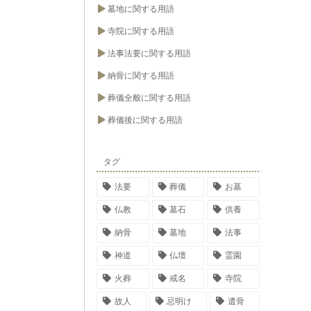
墓地に関する用語
寺院に関する用語
法事法要に関する用語
納骨に関する用語
葬儀全般に関する用語
葬儀後に関する用語
タグ
法要
葬儀
お墓
仏教
墓石
供養
納骨
墓地
法事
神道
仏壇
霊園
火葬
戒名
寺院
故人
忌明け
遺骨