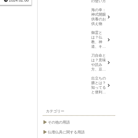
2024.02.08
の使い方
故人の家族や親族
故人が亡くなった
海の幸：
て決めるのがよい
神式開眼
時期は、地域によ
供養のお
いる場合もありま
供え物
いでしょう。
御霊と
は？仏
教、神
道、キリ
スト教そ
刀自命と
れぞれの
は？意味
意味を解
や読み
説
方、豆知
識を紹介
出立ちの
膳とは？
知ってる
と便利な
葬儀や法
要の用語
カテゴリー
その他の用語
仏壇仏具に関する用語