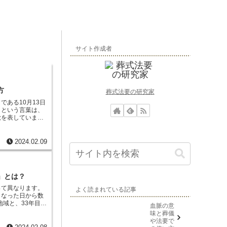
サイト作成者
方
葬式法要の研究家
である10月13日
」という言葉は、
秋を表していま
空気や景色が冷た
この晩秋に亡くな
法要名がつけられ
2024.02.09
日を偲び、その教
日蓮宗寺院では、
ご命日を供養して
ぶ講演会や座談会
」とは？
って異なります。
よく読まれている記事
くなった日から数
地域と、33年目の
血脈の意
。
また、命日の前
味と葬儀
た日の前日に行う
や法要で
日に行う場合もあ