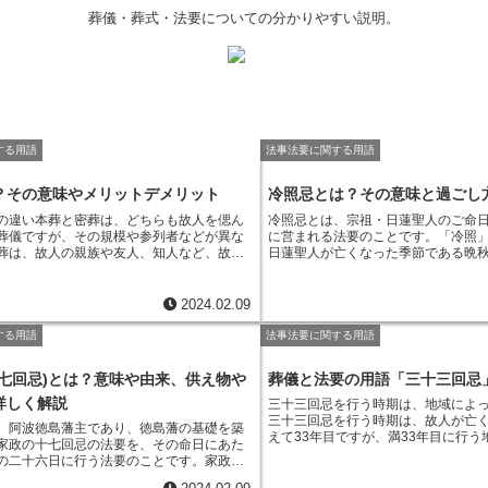
葬儀・葬式・法要についての分かりやすい説明。
する用語
法事法要に関する用語
？その意味やメリットデメリット
冷照忌とは？その意味と過ごし
の違い
本葬と密葬は、どちらも故人を偲ん
冷照忌とは、宗祖・日蓮聖人のご命日
葬儀ですが、その規模や参列者などが異な
に営まれる法要のことです。
「冷照
葬は、故人の親族や友人、知人など、故人
日蓮聖人が亡くなった季節である晩
った多くの人が参列する大規模な葬儀で
す。晩秋は、夏の暑さが過ぎ去り、
密葬は、故人の親族やごく親しい友人な
く澄み渡る季節です。日蓮聖人は、
親交の深かった限られた人だけが参列する
られたことから、「冷照忌」という
2024.02.09
儀です。本葬は、一般的に故人が亡くなっ
ました。冷照忌は、日蓮聖人のご命
間前後に行われます。一方、密葬は、一般的
えを学ぶ大切な日です。全国各地の
する用語
法事法要に関する用語
くなってから1～2日以内に行われます。本
冷照忌に法要が行われ、日蓮聖人の
を偲んで盛大に執り行うことが一般的です
います。また、日蓮聖人の遺徳を偲
十七回忌)とは？意味や由来、供え物や
葬儀と法要の用語「三十三回忌
、故人を偲んで静かに送ることが一般的で
などが開催されることもあります。
、故人の遺体を火葬または埋葬する前に、
詳しく解説
三十三回忌を行う時期は、地域によ
を安置して、参列者が故人と最後のお別れ
三十三回忌を行う時期は、故人が亡
、阿波徳島藩主であり、徳島藩の基礎を築
なります。一方、密葬は、故人の遺体を火
えて33年目ですが、満33年目に行う
家政の十七回忌の法要を、その命日にあた
葬した後、故人の遺骨を安置して、参列者
命日の前日に行う地域とがあります
の二十六日に行う法要
のことです。家政
後のお別れをする場となります。
日に行う地域では、故人が亡くなっ
代に四国を統一した織田信長の家臣とな
場合と、故人が亡くなった日の前々