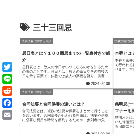
三十三回忌
法事法要に関する用語
法事法要に関
忌日表とは？１００回忌までの一覧表付きで紹
本葬とは
介
本葬と密葬
で行われる
忌日表とは、故人の命日がいつになるのかを知るため
ります。本
の表
のことです。忌日とは、故人の命日やその前後の
と親交のあ
T
日を示す言葉で、仏教では故人の冥福を祈り、供養を
す。一方、
行う日とされています。日本では、故人の命日から1周
ど、故人と
2024.02.08
忌、3周忌、7周忌、13周忌、17周忌、23周忌、27周
w
小規模な葬
L
忌、33周忌、37周忌、49周忌と、50回忌以降は10年
てから1週
法事法要に関する用語
法事法要に関
ごとに忌日を設けるのが一般的です。忌日表は、故人
i
に故人が亡
i
の命日から100回忌までの忌日を一覧にした表で、故
R
葬は、故人
人の命日がいつかを簡単に確認することができます。
合同法要と合同供養の違いとは？
慈明忌(
t
が、密葬は
n
忌日表は、仏壇や墓石に祀り、故人の冥福を祈るため
e
す。本葬は
マナーを
合同法要とは、
複数の法要や供養をまとめて行うこと
F
に使用されます。また、忌日表は、故人の命日の前後
t
故人の遺体
を言います。合同法要が行われる理由は、法要や供養
に親戚や友人などに連絡して、法要や供養を行うため
e
慈明忌とは
をする場と
d
に必要な費用や時間を節約するためや、参列者の負担
のスケジュール管理にも役立ちます。
a
いた蜂須賀
葬または埋
e
E
を軽減するためなど様々です。合同法要は、葬儀や告
る旧暦二月
が故人と最
d
別式、お盆や彼岸などの仏教の法要や、一周忌や三回
c
は、戦国時
忌などの年忌法要など、様々な機会で行われます。合