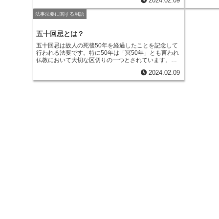
r
m
2024.02.09
り、徳島藩
i
同法要を行う際には、法要や供養を行う対象者や、法
家康に降伏
e
要や供養の時期、法要や供養の場所、法要や供養の内
a
法事法要に関する用語
は、徳島藩
容などを決める必要があります。合同法要を行うこと
t
た。家政が
b
で、
法要や供養にかかる費用や時間を節約し、参列者
i
では家政の
五十回忌とは？
の負担を軽減することができます
。
要が行われ
o
五十回忌は故人の死後50年を経過したことを記念して
l
来です。
行われる法要です。特に50年は「冥50年」とも言われ
o
仏教において大切な区切りの一つとされています
。五
十回忌は故人の死後50年を経過したことを記念して行
2024.02.09
k
われる法要です。日本の仏教では、人が亡くなってか
ら33年目、50年目、100年目には大きな法要を行う習
慣があります。このうち、五十回忌は仏教の開祖であ
る釈迦が入滅して50年後に弟子たちによって行われた
法要に由来するとされています。
五十回忌は、故人の
冥福を祈り、遺された家族や親族が故人を偲ぶ大切な
機会となっています。