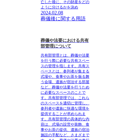
亡した後に、その財産をどの
ように分けるかを決め
2024.02.08
葬儀後に関する用語
葬儀や法要における共有
部管理について
共有部管理とは、葬儀や法要
を行う際に必要な共有スペー
スの管理を指します。
共有ス
ペースとは、参列者が集まる
式場や、食事やお茶を振る舞
う会場、遺族が宿泊する部屋
など、葬儀や法要を行うため
に必要なスペースのことで
す。共有部管理では、これら
のスペースを適切に管理し、
参列者や遺族に快適な環境を
提供することが求められま
す。共有部管理の具体的な内
容は、式場の設営や装飾、食
事やお茶の提供、遺族の宿泊
施設の手配など、さまざまで