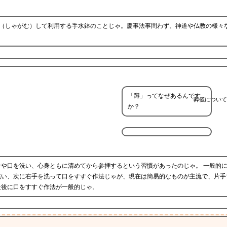
踞（しゃがむ）して利用する手水鉢のことじゃ。慶事法事問わず、神道や仏教の様々
「蹲」ってなぜあるんです
葬儀について
か？
や口を洗い、心身ともに清めてから参拝するという習慣があったのじゃ。 一般的
洗い、次に右手を洗って口をすすぐ作法じゃが、現在は簡易的なものが主流で、片手
最後に口をすすぐ作法が一般的じゃ。