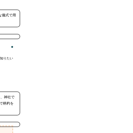
な儀式で用
知りたい
に、神社で
で柄杓を