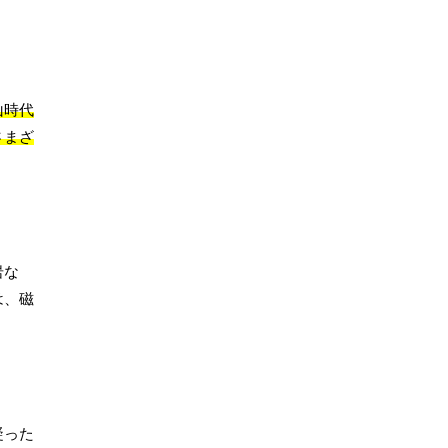
山時代
さまざ
岩な
は、磁
凝った