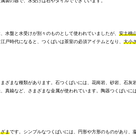
金属製の器で、水受けは石やタイルでできています。
は、水盤と水受けが別々のものとして使われていましたが、
安土桃
。江戸時代になると、つくばいは茶室の必須アイテムとなり、
大小
さまざまな種類があります。石つくばいには、花崗岩、砂岩、石灰
鉄、真鍮など、さまざまな金属が使われています。陶器つくばいに
まざま
です。シンプルなつくばいには、円形や方形のものがあり、