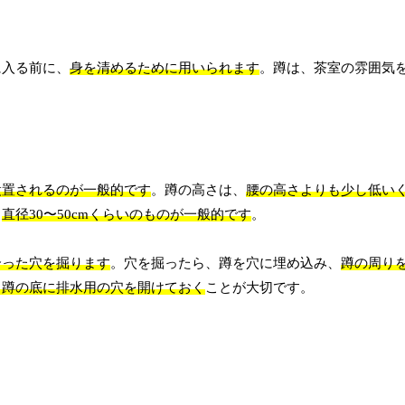
に入る前に、
身を清めるために用いられます
。蹲は、茶室の雰囲気
設置されるのが一般的です
。蹲の高さは、
腰の高さよりも少し低い
、
直径30〜50cmくらいのものが一般的です
。
合った穴を掘ります
。穴を掘ったら、蹲を穴に埋め込み、
蹲の周り
、蹲の底に排水用の穴を開けておく
ことが大切です。