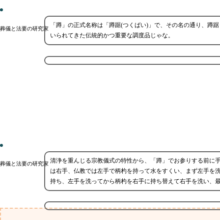
「蹲」の正式名称は「蹲踞(つくばい)」で、その名の通り、蹲
葬儀と法要の研究家
いられてきた伝統的かつ重要な調度品じゃな。
清浄を重んじる宗教儀式の特性から、「蹲」でお参りする前に手
葬儀と法要の研究家
は右手、仏教では左手で柄杓を持って水をすくい、まず左手を
持ち、左手を洗ってから柄杓を右手に持ち替えて右手を洗い、