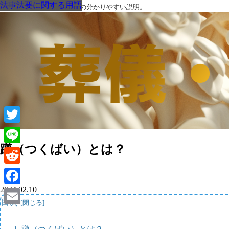
法事法要に関する用語
法事法要に関する用語
法事法要に関する用語
法事法要に関する用語
法事法要に関する用語
法事法要に関する用語
法事法要に関する用語
葬儀・葬式・法要についての分かりやすい説明。
Twitter
蹲（つくばい）とは？
Line
Reddit
2024.02.10
Facebook
目次
Email