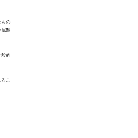
たもの
金属製
一般的
れるこ