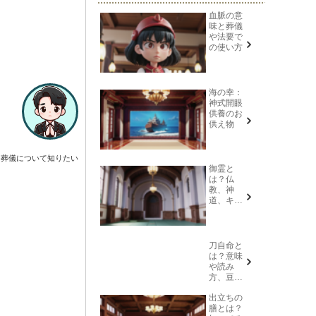
血脈の意
味と葬儀
や法要で
の使い方
海の幸：
神式開眼
供養のお
供え物
葬儀について知りたい
御霊と
は？仏
教、神
道、キリ
スト教そ
れぞれの
意味を解
説
刀自命と
は？意味
や読み
方、豆知
識を紹介
出立ちの
膳とは？