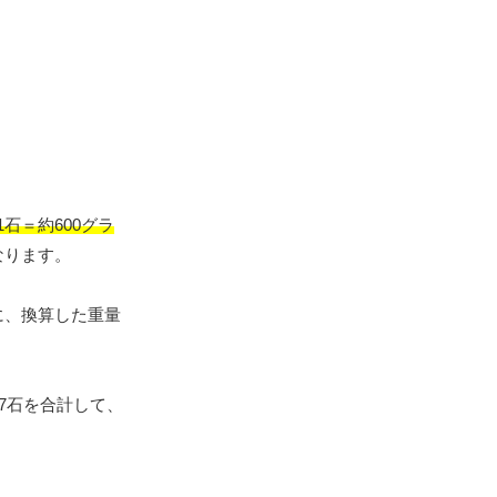
1石＝約600グラ
なります。
に、換算した重量
67石を合計して、