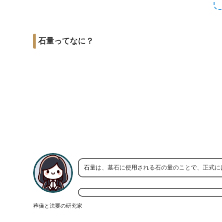
r
m
i
e
a
t
b
i
石量ってなに？
o
l
o
k
石量は、墓石に使用される石の量のことで、正式に
葬儀と法要の研究家