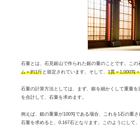
石量とは、石見銀山で作られた銀の量のことです。この
ム＝約1斤
と規定されています。そして、
1貫＝1,000匁
石量の計算方法としては、まず、銀を細かくして重量を
を合計して、石量を求めます。
例えば、銀の重量が100匁である場合、これを1石の重さに換
石量を求めると、0.167石となります。このようにして