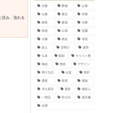
法要
葬儀
お墓
仏教
墓石
供養
と読み、流れる
納骨
墓地
法事
神道
仏壇
霊園
火葬
戒名
寺院
故人
忌明け
遺骨
仏具
彫刻
キリスト教
相続
僧侶
デザイン
四十九日
お盆
香炉
通夜
祭壇
遺族
浄土真宗
遺産
相続人
一周忌
初七日
遺言書
位牌