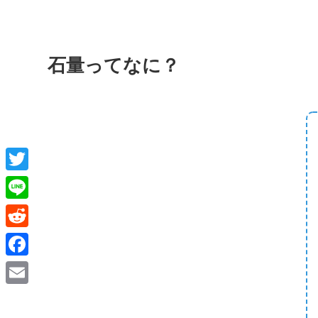
石量ってなに？
T
w
L
i
i
R
t
n
e
F
t
e
d
a
e
E
d
c