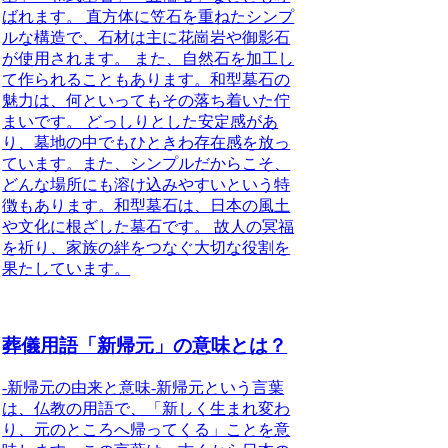
ばれます。 直方体に笠石を重ねたシンプ
ルな構造で、石材は主に花崗岩や御影石
が使用されます。 また、自然石を加工し
て作られることもあります。
和型墓石の
魅力は、何といってもその落ち着いた佇
まいです。
どっしりとした安定感があ
り、墓地の中でもひときわ存在感を放っ
ています。また、シンプルだからこそ、
どんな場所にも溶け込みやすいという特
徴もあります。和型墓石は、日本の風土
や文化に根ざした墓石です。 故人の冥福
を祈り、家族の絆をつなぐ大切な役割を
果たしています。
葬儀用語「新帰元」の意味とは？
-新帰元の由来と意味-
新帰元という言葉
は、仏教の用語で、「新しく生まれ変わ
り、元のところへ帰ってくる」ことを意