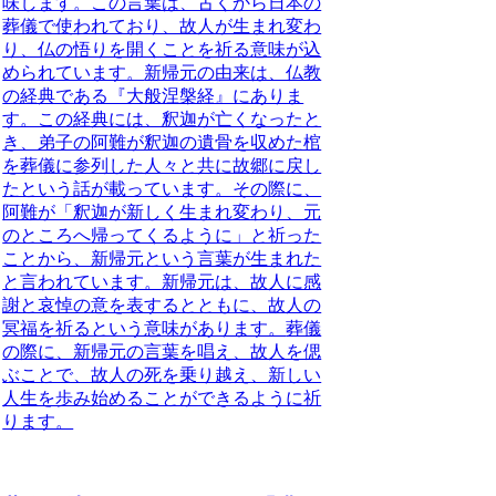
味します。この言葉は、古くから日本の
葬儀で使われており、故人が生まれ変わ
り、仏の悟りを開くことを祈る意味が込
められています。
新帰元の由来は、仏教
の経典である『大般涅槃経』にありま
す。この経典には、釈迦が亡くなったと
き、弟子の阿難が釈迦の遺骨を収めた棺
を葬儀に参列した人々と共に故郷に戻し
たという話が載っています。その際に、
阿難が「釈迦が新しく生まれ変わり、元
のところへ帰ってくるように」と祈った
ことから、新帰元という言葉が生まれた
と言われています。
新帰元は、故人に感
謝と哀悼の意を表するとともに、故人の
冥福を祈るという意味があります。
葬儀
の際に、新帰元の言葉を唱え、故人を偲
ぶことで、故人の死を乗り越え、新しい
人生を歩み始めることができるように祈
ります。