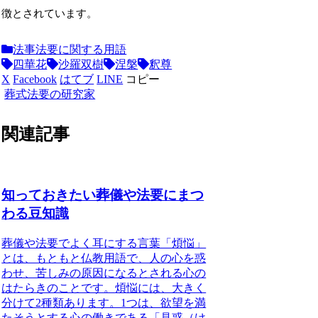
徴とされています。
法事法要に関する用語
四華花
沙羅双樹
涅槃
釈尊
X
Facebook
はてブ
LINE
コピー
葬式法要の研究家
関連記事
知っておきたい葬儀や法要にまつ
わる豆知識
葬儀や法要でよく耳にする言葉「煩悩」
とは、もともと仏教用語で、人の心を惑
わせ、苦しみの原因になるとされる心の
はたらきのことです。
煩悩には、大きく
分けて2種類あります。1つは、欲望を満
たそうとする心の働きである「見惑（け