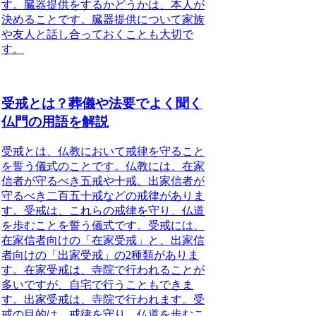
す。臓器提供をするかどうかは、本人が
決めることです。臓器提供について家族
や友人と話し合っておくことも大切で
す。
受戒とは？葬儀や法要でよく聞く
仏門の用語を解説
受戒とは、仏教において戒律を守ること
を誓う儀式
のことです。仏教には、在家
信者が守るべき五戒や十戒、出家信者が
守るべき二百五十戒などの戒律がありま
す。受戒は、これらの戒律を守り、仏道
を歩むことを誓う儀式です。受戒には、
在家信者向けの「在家受戒」と、出家信
者向けの「出家受戒」の2種類がありま
す。在家受戒は、寺院で行われることが
多いですが、自宅で行うこともできま
す。出家受戒は、寺院で行われます。受
戒の目的は、
戒律を守り、仏道を歩むこ