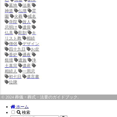
墓地
法事
神道
仏壇
霊
園
火葬
戒名
寺院
故人
忌明け
遺骨
仏具
彫刻
キ
リスト教
相続
僧侶
デザイン
四十九日
お盆
香炉
通夜
祭壇
遺族
浄
土真宗
遺産
相続人
一周忌
初七日
遺言書
位牌
© 2024 葬儀・葬式・法要のガイドブック.
ホーム
検索