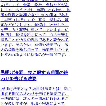
んぼ）」で、食欲、物欲、色欲などがあ
ります。もう1つは、自我にとらわれ、他
者や環境と調和できない心の働きである
「思惑（しぼ）」で、怒り、憎しみ、嫉
妬などがあります。煩悩は、わたしたち
を苦しみの状態に導いてしまいます。
仏
教では、煩悩を断ち切って、心の平安を
得ることが悟りの境地であると説かれて
います。
そのため、葬儀や法要では、故
人の煩悩を断ち切って、極楽浄土に生ま
れ変われるように祈るのが一般的です。
忌明け法要 – 喪に服する期間の終
わりを告げる法要
-忌明け法要とは？-
忌明け法要とは、喪に
服する期間の終わりを告げる法要です。
一般的には、故人の一周忌に行われるこ
とが多いですが、地域や宗派によって