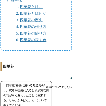
四華花
四華花とは。
四華花とは何か
四華花の歴史
四華花の作り方
四華花の飾り方
四華花の表す色
四華花
「四華花(葬儀に用いる野道具の1
葬儀について知りたい
つ。釈尊が涅槃に入るとき沙羅双樹
の花が白く変化したことに由来す
る。しか。かみばな。)」について
教えてください。