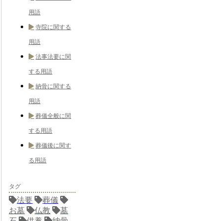
用語
寺院に関する
用語
法事法要に関
する用語
納骨に関する
用語
葬儀全般に関
する用語
葬儀後に関す
る用語
タグ
法要
葬儀
お墓
仏教
墓
石
供養
納骨