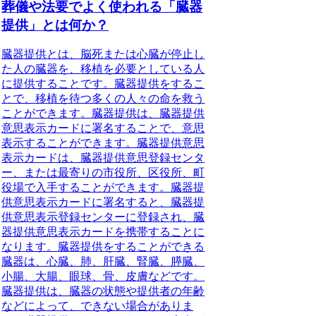
葬儀や法要でよく使われる「臓器
提供」とは何か？
臓器提供とは、脳死または心臓が停止し
た人の臓器を、移植を必要としている人
に提供すること
です。臓器提供をするこ
とで、移植を待つ多くの人々の命を救う
ことができます。臓器提供は、臓器提供
意思表示カードに署名することで、意思
表示することができます。臓器提供意思
表示カードは、臓器提供意思登録センタ
ー、または最寄りの市役所、区役所、町
役場で入手することができます。臓器提
供意思表示カードに署名すると、臓器提
供意思表示登録センターに登録され、臓
器提供意思表示カードを携帯することに
なります。臓器提供をすることができる
臓器は、心臓、肺、肝臓、腎臓、膵臓、
小腸、大腸、眼球、骨、皮膚などです。
臓器提供は、臓器の状態や提供者の年齢
などによって、できない場合がありま