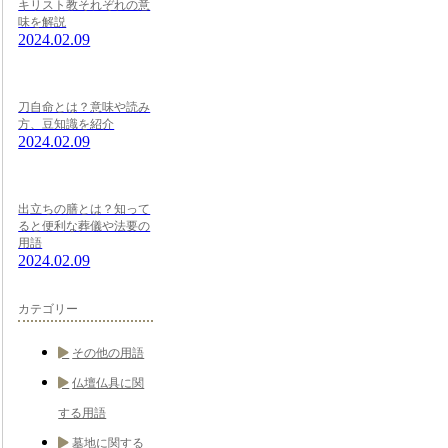
キリスト教それぞれの意
味を解説
2024.02.09
刀自命とは？意味や読み
方、豆知識を紹介
2024.02.09
出立ちの膳とは？知って
ると便利な葬儀や法要の
用語
2024.02.09
カテゴリー
その他の用語
仏壇仏具に関
する用語
墓地に関する