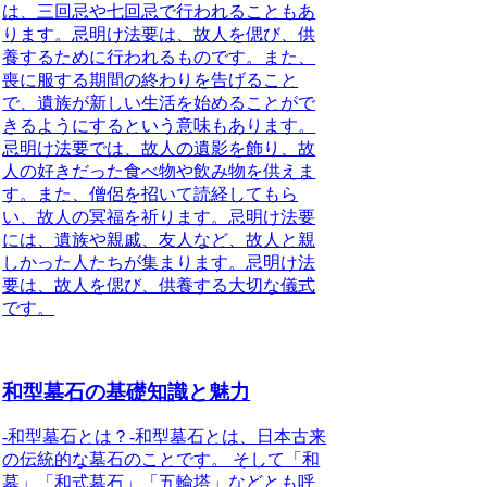
は、三回忌や七回忌で行われることもあ
ります。忌明け法要は、故人を偲び、供
養するために行われるものです。また、
喪に服する期間の終わりを告げること
で、遺族が新しい生活を始めることがで
きるようにするという意味もあります。
忌明け法要では、故人の遺影を飾り、故
人の好きだった食べ物や飲み物を供えま
す。また、僧侶を招いて読経してもら
い、故人の冥福を祈ります。忌明け法要
には、遺族や親戚、友人など、故人と親
しかった人たちが集まります。忌明け法
要は、故人を偲び、供養する大切な儀式
です。
和型墓石の基礎知識と魅力
-和型墓石とは？-
和型墓石とは、日本古来
の伝統的な墓石のことです。
そして「和
墓」「和式墓石」「五輪塔」などとも呼