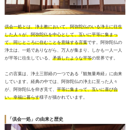
倶会一処とは、浄土教において、阿弥陀仏のいる浄土に往生
した人々が、阿弥陀仏を中心として、互いに
平等に
集まっ
て、
同じところに住むこと
を意味する言葉
です。阿弥陀仏の
浄土は、一処でありながら、万人が集まり、しかも一人一人
が平等に往生している、
矛盾したような平等
の世界です。
この言葉は、浄土三部経の一つである『観無量寿経』に由来
しています。経典の中では、阿弥陀仏の浄土に至った人々
が、阿弥陀仏を仰ぎ見て、
平等に集まって、互いに喜び合
い、幸福に暮らす
様子が描かれています。
「倶会一処」の由来と歴史