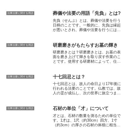
葬儀や法要の用語「先負」とは?
法事法要に関する用語
先負（せんぶ）とは、葬儀や法要を行う
日柄のこと
です。一般的に、先負は縁起
が悪いとされ、葬儀や法要を行うには避
けるべき日とされています。先負の由来
は諸説ありますが、その一つに、先祖の
霊が先立って負けることを意味する説が
研磨磨きがもたらすお墓の輝き
法事法要に関する用語
あります。また、先負の反対語である
研磨磨きとは？
研磨磨きとは、お墓の表
「先勝」は縁起が良いとされ、葬儀や法
面を磨き上げて輝きを取り戻す作業のこ
要を行うのに適した日とされています。
とです。使用する研磨材によって、仕上
先勝と先負は、六曜（六輝）と呼ばれる
がりや費用が異なります。一般的に、研
占いの日で、六曜は、先勝、先負、友
磨材には、ダイヤモンド、酸化セリウ
引、仏滅、大安、赤口の6つで構成されて
ム、酸化アルミニウムなどが使われま
います。六曜は、中国の陰陽五行説に基
十七回忌とは？
法事法要に関する用語
す。ダイヤモンドは最も硬い研磨材なの
づいており、それぞれの曜日に吉凶が決
十七回忌とは、
故人の命日より17年後に
で、最も高い輝きを得ることができます
められています。先負は、六曜の中で最
行われる法要
のことです。仏教では、
故
が、費用も最も高くなります。酸化セリ
も縁起が悪いとされており、葬儀や法要
人の霊が成仏し、次の世界に旅立つま
ウムは、ダイヤモンドよりも柔らかい研
を行う際には避けるべき日とされていま
で、七回忌までは三年ごと、十三回忌ま
磨材で、費用も安くなりますが、輝きは
す。
での一周忌法要は一年ごとに行い、以降
ダイヤモンドほど高くはありません。酸
は三年ごと
に行われます。十七回忌は、
化アルミニウムは、酸化セリウムよりも
石材の単位「才」について
法事法要に関する用語
故人の死後初めて「満中陰（まんちゅう
さらに柔らかい研磨材で、費用も最も安
才とは、石材の数量を測るための単位
で
いん）」と呼ばれる一周忌を迎えた後に
くなりますが、輝きは酸化セリウムより
す。1才は、1尺（約30cm）四方、1寸
行われる法要
です。「満中陰」とは、
一
も低くなります。研磨磨きは、お墓の石
（約3cm）の厚さの石材の体積に相当し
周忌（命日から一年後）の法要を指し、
材の種類や状態によって、適した研磨材
ます。石材の体積を測る際には、まず石