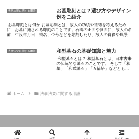
故人の死後初めて「忌明け」となり、喪
や研磨方法が異なります。そのため、研
材の長さ、幅、厚さを測り、その3つの数
が明けるとされる日
です。十七回忌は、
磨磨きを行う際には、専門業者に相談す
値を掛け合わせて体積を求めます。その
故人の死後最後の法要であり、故人の冥
お墓彫刻とは？選び方やデザイン
ることをおすすめします。
法事法要に関する用語
体積を才に換算して、石材の数量を表現
福を祈り、成仏を願う大切な法要
です。
例をご紹介
します。才は、石材の数量を測るための
また、遺族にとっては、故人を偲び、思
基本的な単位ですが、石材の種類や用途
-お墓彫刻とは何か-お墓彫刻とは、
故人の功績や遺徳を称えるため
い出を語り合う機会でもあります。
によって、才の大きさが異なる場合があ
に、お墓に施される彫刻のこと
です。石碑の正面や側面に、故人の名
ります。例えば、御影石や大理石などの
前、生没年月日、戒名、位号などを彫刻したり、故人の肖像や風景、
高級な石材は、1才の大きさが小さく、安
花鳥風月などの模様を彫刻したりします。お墓彫刻は、
故人を偲び、
価な石材は1才の大きさが大きくなりま
その冥福を祈るため
に重要な役割を果たしています。お墓彫刻は、
石
す。また、石材を積み重ねて壁や塀を造
の種類や大きさ、彫刻のデザインによって、その費用は大きく異なり
和型墓石の基礎知識と魅力
法事法要に関する用語
る場合には、1才の大きさが小さい方が施
ます
。石の種類としては、御影石、花崗岩、大理石などがよく使われ
-和型墓石とは？-
和型墓石とは、日本古来
工性が良いため、小才（こさい）と呼ば
ています。石の大きさや彫刻のデザインによって、費用は変わってき
の伝統的な墓石のことです。
そして「和
れる小さな才が使用されます。
ます。また、お墓彫刻を施す時期は、
お墓を建立する前に行うのが一
墓」「和式墓石」「五輪塔」などとも呼
般的
ですが、お墓を建立してから後から彫刻を施すことも可能です。
ばれます。 直方体に笠石を重ねたシンプ
ルな構造で、石材は主に花崗岩や御影石
が使用されます。 また、自然石を加工し
て作られることもあります。
和型墓石の
魅力は、何といってもその落ち着いた佇
ホーム
法事法要に関する用語
まいです。
どっしりとした安定感があ
り、墓地の中でもひときわ存在感を放っ
ています。また、シンプルだからこそ、
どんな場所にも溶け込みやすいという特
徴もあります。和型墓石は、日本の風土
や文化に根ざした墓石です。 故人の冥福
を祈り、家族の絆をつなぐ大切な役割を
果たしています。
© 2024 葬儀・葬式・法要のガイドブック.
ホーム
検索
トップ
サイドバー