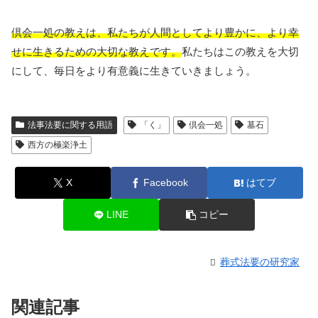
倶会一処の教えは、私たちが人間としてより豊かに、より幸
せに生きるための大切な教えです。
私たちはこの教えを大切
にして、毎日をより有意義に生きていきましょう。
法事法要に関する用語
「く」
倶会一処
墓石
西方の極楽浄土
X
Facebook
はてブ
LINE
コピー
葬式法要の研究家
関連記事