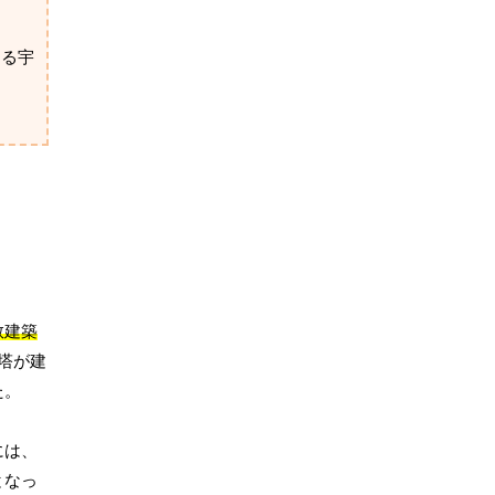
ける宇
教建築
塔が建
た。
には、
となっ