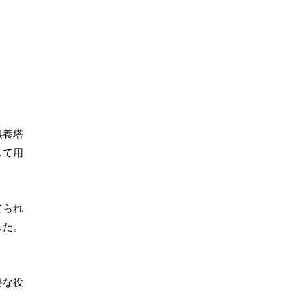
供養塔
して用
てられ
した。
要な役