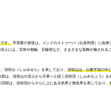
種です。
卒塔婆の形状は、インドのストゥーパ（仏舎利塔）に由来
の頂上には、宝珠や相輪、五輪塔など、さまざまな装飾が施される
は、須弥山（しゅみせん）を表しており、
須弥山は、仏教宇宙の中
央部は、須弥山の頂上から天界へと続く須弥頂（しゅみちょう）を
の頂部は、須弥頂からさらに上にある色界と無色界を表しており、