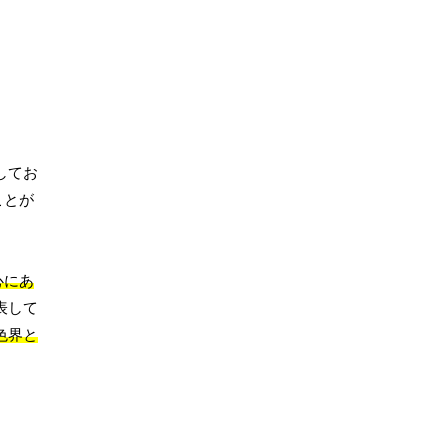
してお
ことが
心にあ
表して
色界と