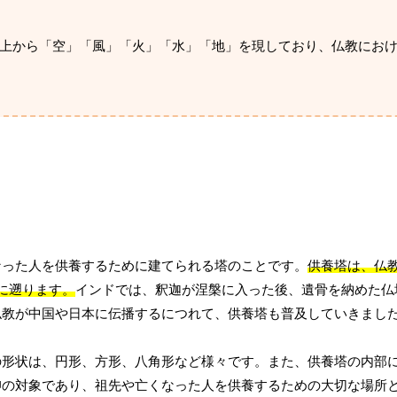
上から「空」「風」「火」「水」「地」を現しており、仏教にお
なった人を供養するために建てられる塔のことです。
供養塔は、仏
に遡ります。
インドでは、釈迦が涅槃に入った後、遺骨を納めた仏
仏教が中国や日本に伝播するにつれて、供養塔も普及していきまし
の形状は、円形、方形、八角形など様々です。また、供養塔の内部
仰の対象であり、祖先や亡くなった人を供養するための大切な場所