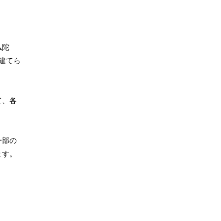
仏陀
建てら
て、各
一部の
ます。