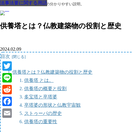
法事法要に関する用語
法事法要に関する用語
法事法要に関する用語
法事法要に関する用語
法事法要に関する用語
法事法要に関する用語
法事法要に関する用語
葬儀・葬式・法要についての分かりやすい説明。
供養塔とは？仏教建築物の役割と歴史
2024.02.09
目次
供養塔とは？仏教建築物の役割と歴史
Twitter
供養塔 とは。
Line
供養塔の概要と役割
多宝塔と卒塔婆
Reddit
卒塔婆の形状と仏教宇宙観
Facebook
ストゥーパの歴史
供養塔の重要性
Email