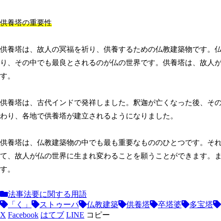
供養塔の重要性
供養塔は、故人の冥福を祈り、供養するための仏教建築物です。
り、その中でも最良とされるのが仏の世界です。供養塔は、故人
す。
供養塔は、古代インドで発祥しました。釈迦が亡くなった後、そ
わり、各地で供養塔が建立されるようになりました。
供養塔は、仏教建築物の中でも最も重要なもののひとつです。そ
て、故人が仏の世界に生まれ変わることを願うことができます。
す。
法事法要に関する用語
「く」
ストゥーパ
仏教建築
供養塔
卒塔婆
多宝塔
X
Facebook
はてブ
LINE
コピー