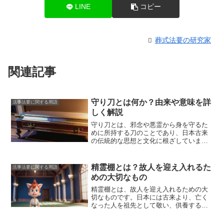
LINE
コピー
葬式法要の研究家
関連記事
守り刀とは何か？由来や意味を詳
法事法要に関する用語
しく解説
守り刀とは、邪念や悪霊から身を守るた
めに所持する刀のこと
であり、日本古来
の伝統的な思想と文化に根ざしていま
す。守り刀は、単に武器としてだけでな
く、精神的なお守りとしての役割も担っ
てきました。
平安時代には、守り刀を身
精霊棚とは？故人を迎え入れるた
法事法要に関する用語
につけることが一般的になり、武士や貴
めの大切なもの
族だけでなく、一般の人々も魔除けや厄
除けとして所持していました。
また、守
精霊棚とは、故人を迎え入れるための大
り刀は神聖な存在として扱われ、
神社や
切なものです。
日本には古来より、亡く
お寺に奉納されることも多くありまし
なった人を祖先として敬い、供養する習
た。
さらに、守り刀は、その持ち主の魂
慣があります。精霊棚は、その祖先を迎
を宿すとも信じられ、子孫代々に受け継
え入れるための祭壇であり、盆の時期に