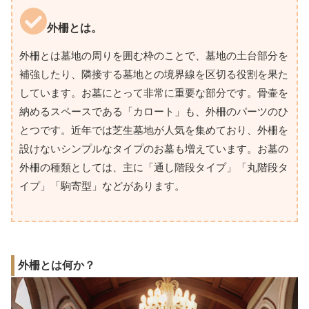
外柵とは。
外柵とは墓地の周りを囲む枠のことで、墓地の土台部分を
補強したり、隣接する墓地との境界線を区切る役割を果た
しています。お墓にとって非常に重要な部分です。骨壷を
納めるスペースである「カロート」も、外柵のパーツのひ
とつです。近年では芝生墓地が人気を集めており、外柵を
設けないシンプルなタイプのお墓も増えています。お墓の
外柵の種類としては、主に「通し階段タイプ」「丸階段タ
イプ」「駒寄型」などがあります。
外柵とは何か？