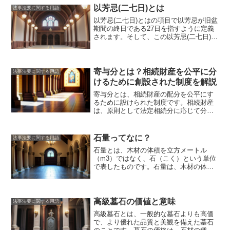
がれていくことも少なくありませんでし
なると、各家庭で精霊棚を設けて、故人
以芳忌(二七日)とは
法事法要に関する用語
た。
を供養します。精霊棚の起源は古く、平
以芳忌(二七日)とは
の項目で以芳忌が旧盆
安時代にはすでに存在していたとされて
期間の終日である27日を指すように定義
います。当時は、精霊棚は「祖霊棚」と
されます。そして、この
以芳忌(二七日)の
呼ばれていて、仏教の教えに基づいて、
意味
については、中国の十干十二支の由
故人の魂を供養するためのものでした。
来を踏まえた説明がなされています。十
江戸時代になると、精霊棚は庶民の間に
干十二支とは、旧暦の日付や年号を示す
も広まり、「盆棚」と呼ばれるようにな
ために使用されるシステムで、十干は甲
寄与分とは？相続財産を公平に分
りました。盆棚は、盆の時期になると各
法事法要に関する用語
乙丙丁戊己庚辛壬癸の10種類、十二支は
家庭で設けられ、故人の魂を迎え入れて
けるために創設された制度を解説
子丑寅卯辰巳午未申酉戌亥の12種類があ
供養するものです。現代でも、精霊棚は
寄与分とは、相続財産の配分を公平にす
ります。十干と十二支は組み合わせられ
多くの家庭で設けられています。精霊棚
るために設けられた制度です。
相続財産
て、60種類の干支が作られます。この60
は、故人を迎え入れるための大切なもの
は、原則として法定相続分に応じて分配
種類の干支は、10年周期で繰り返されま
であり、盆の時期には、精霊棚を設け
されますが、寄与分が認められる場合に
す。
以芳忌(二七日)とは
の項目で、以芳忌
て、故人を供養する習慣が続いていま
は、寄与分を考慮して相続財産の分配が
がなぜ27日を指すのかについては、以下
す。
行われます。寄与分とは、被相続人の財
のように説明されています。> 「以芳
石量ってなに？
法事法要に関する用語
産形成に貢献した相続人の貢献度のこと
忌」は「以（もって、これをもって）」+
石量とは、木材の体積を立方メートル
です。寄与分が認められる場合として、
「芳（美しくかおる）」「忌（けわしい
（m3）ではなく、石（こく）という単位
被相続人の事業を継承した相続人、被相
日）」で、芳忌を最終の忌日として、
で表したものです。石量は、木材の体積
続人の面倒を看た相続人、被相続人の財
「以て（これをもって）忌日を終わる＝
を1立方メートルあたり何立方メートル
産形成に資金を提供した相続人などが挙
芳忌を以て忌を終う」という意味と推測
（m3）になるのかを表しています。
例え
げられます。寄与分の算定方法は、寄与
される。すなわち、以芳忌とは、
芳（美
ば、石量の値が1.2の場合、1立方メート
度に応じて算定されるのが一般的です。
しくかおる）忌（けわしい日）
を指し、
ルの木材が1.2立方メートルになることを
高級墓石の価値と意味
寄与度は、寄与の程度、寄与の期間、寄
芳忌が最後の日を意味することから、旧
法事法要に関する用語
意味します。石量の値が大きいほど、1立
与の成果などに応じて算定されます。寄
盆期間の最終日を以芳忌と呼んでいると
高級墓石とは、一般的な墓石よりも高価
方メートルの木材が大きくなります。石
与分が認められると、寄与分を考慮して
推測されています。
で、より優れた品質と美観を備えた墓石
量という単位は、木材の体積を表す単位
相続財産の分配が行われます。寄与分を