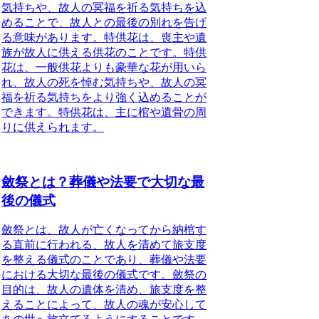
気持ちや、故人の冥福を祈る気持ちを込
めることで、故人との最後の別れを告げ
る意味があります。
特供花は、喪主や遺
族が故人に供える供花のことです。
特供
花は、一般供花よりも豪華な花が用いら
れ、故人の死を悼む気持ちや、故人の冥
福を祈る気持ちをより強く込めることが
できます。特供花は、主に棺や遺骨の周
りに供えられます。
斂祭とは？葬儀や法要で大切な最
後の儀式
斂祭とは
、故人が亡くなってから納棺す
る直前に行われる、故人を清めて旅支度
を整える儀式のことであり、葬儀や法要
における大切な最後の儀式です。斂祭の
目的は、故人の遺体を清め、旅支度を整
えることによって、故人の魂が安心して