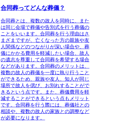
合同葬ってどんな葬儀？
合同葬とは、
複数の故人を同時に、また
は同じ会場で葬儀や告別式を行う葬儀の
こと
をいいます。合同葬を行う理由はさ
まざまですが、
亡くなった方の親族や友
人関係などのつながりが深い場合や、葬
儀にかかる費用を軽減したい場合、故人
の遺志を尊重して合同葬を希望する場合
など
があります。合同葬のメリットは、
複数の故人の葬儀を一度に執り行うこと
ができるため、親族や友人、知人が同じ
場所で故人を偲び、お別れすることがで
きる
という点です。また、
葬儀費用を軽
減することができる
という点もメリット
です。合同葬を行う際には、
葬儀社との
相談や、複数の故人の家族との調整など
が必要
になります。