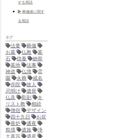
する用語
葬儀後に関す
る用語
タグ
法要
葬儀
お墓
仏教
墓
石
供養
納骨
墓地
法事
神道
仏壇
霊
園
火葬
戒名
寺院
故人
忌明け
遺骨
仏具
彫刻
キ
リスト教
相続
僧侶
デザイン
四十九日
お盆
香炉
通夜
祭壇
遺族
浄
土真宗
遺産