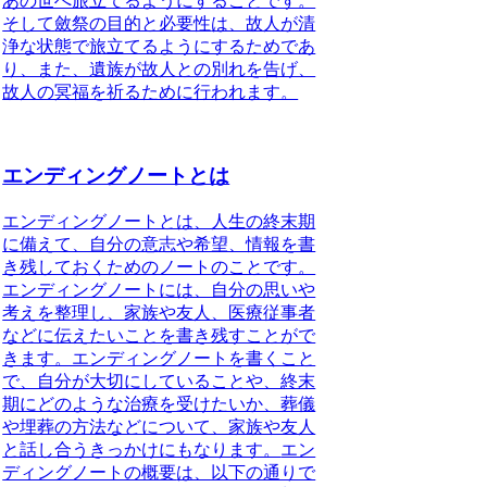
あの世へ旅立てるようにすることです。
そして
斂祭の目的と必要性
は、故人が清
浄な状態で旅立てるようにするためであ
り、また、遺族が故人との別れを告げ、
故人の冥福を祈るために行われます。
エンディングノートとは
エンディングノートとは
、人生の終末期
に備えて、自分の意志や希望、情報を書
き残しておくためのノートのことです。
エンディングノートには、自分の思いや
考えを整理し、家族や友人、医療従事者
などに伝えたいことを書き残すことがで
きます。エンディングノートを書くこと
で、自分が大切にしていることや、終末
期にどのような治療を受けたいか、葬儀
や埋葬の方法などについて、家族や友人
と話し合うきっかけにもなります。
エン
ディングノートの概要
は、以下の通りで