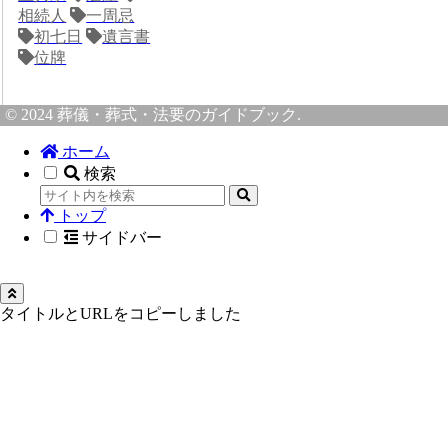
相続人
一周忌
初七日
遺言書
位牌
© 2024 葬儀・葬式・法要のガイドブック.
ホーム
検索
トップ
サイドバー
タイトルとURLをコピーしました