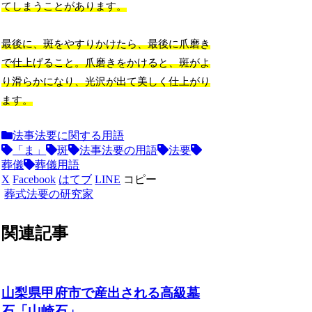
てしまうことがあります。
最後に、斑をやすりかけたら、最後に爪磨き
で仕上げること。爪磨きをかけると、斑がよ
り滑らかになり、光沢が出て美しく仕上がり
ます。
法事法要に関する用語
「ま」
斑
法事法要の用語
法要
葬儀
葬儀用語
X
Facebook
はてブ
LINE
コピー
葬式法要の研究家
関連記事
山梨県甲府市で産出される高級墓
石「山崎石」