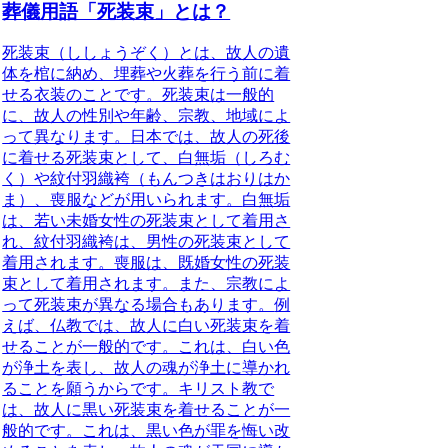
葬儀用語「死装束」とは？
死装束（ししょうぞく）とは、故人の遺
体を棺に納め、埋葬や火葬を行う前に着
せる衣装
のことです。死装束は一般的
に、故人の性別や年齢、宗教、地域によ
って異なります。
日本では、故人の死後
に着せる死装束として、白無垢（しろむ
く）や紋付羽織袴（もんつきはおりはか
ま）、喪服などが用いられます。
白無垢
は、若い未婚女性の死装束として着用さ
れ、紋付羽織袴は、男性の死装束として
着用されます。喪服は、既婚女性の死装
束として着用されます。
また、宗教によ
って死装束が異なる場合もあります。
例
えば、仏教では、故人に白い死装束を着
せることが一般的です。これは、白い色
が浄土を表し、故人の魂が浄土に導かれ
ることを願うからです。キリスト教で
は、故人に黒い死装束を着せることが一
般的です。これは、黒い色が罪を悔い改