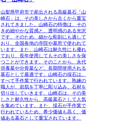
山梨県甲府市で産出される高級墓石「山
崎石」
は、その美しさから古くから重宝
されてきました。
山崎石の特徴
は、その
きめ細やかな質感と、透明感のある光沢
です。そのため、細かな彫刻にも適して
おり、全国各地の寺院や墓所で使われて
います。また、山崎石は耐久性にも優れ
ており、長年使用してもその美しさを保
つことができます。そのことから、永代
供養墓や分骨墓など、長期間使用される
墓石として最適です。山崎石の採石は、
すべて手作業で行われています。熟練の
職人が、岩肌を丁寧に彫り込み、石材を
切り出していきます。山崎石は、その美
しさと耐久性から、高級墓石として人気
を集めています。また、採石が手作業で
行われているため、希少価値も高く、価
値ある墓石として重宝されています。