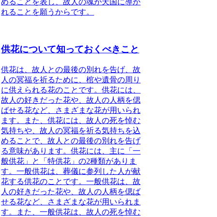
めることを表し、故人の魂が天国に導か
れることを願うからです。
供花について知っておくべきこと
供花は、故人との最後の別れを告げ、故
人の冥福を祈るために、棺や遺骨の周り
に供えられる花のことです。
供花には、
故人の好きだった花や、故人の人柄を偲
ばせる花など、さまざまな花が用いられ
ます。また、供花には、故人の死を悼む
気持ちや、故人の冥福を祈る気持ちを込
めることで、故人との最後の別れを告げ
る意味があります。供花には、主に「一
般供花」と「特供花」の2種類がありま
す。
一般供花は、葬儀に参列した人が献
花する供花のことです。
一般供花は、故
人の好きだった花や、故人の人柄を偲ば
せる花など、さまざまな花が用いられま
す。また、一般供花は、故人の死を悼む