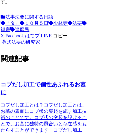
す。
法事法要に関する用語
「タ」
１０月５日
少林寺
法要
禅宗
達磨忌
X
Facebook
はてブ
LINE
コピー
葬式法要の研究家
関連記事
コブだし加工で個性あふれるお墓
に
コブだし加工とは
？コブだし加工とは、
お墓の表面にコブ状の突起を施す加工技
術のことです。コブ状の突起を設けるこ
とで、お墓に独特の風合いと存在感をも
たらすことができます。コブだし加工