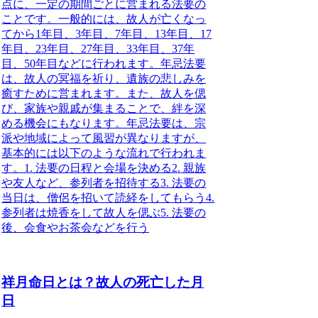
点に、一定の期間ごとに営まれる法要の
こと
です。一般的には、故人が亡くなっ
てから1年目、3年目、7年目、13年目、17
年目、23年目、27年目、33年目、37年
目、50年目などに行われます。年忌法要
は、故人の冥福を祈り、遺族の悲しみを
癒すために営まれます。また、故人を偲
び、家族や親戚が集まることで、絆を深
める機会にもなります。年忌法要は、宗
派や地域によって風習が異なりますが、
基本的には以下のような流れで行われま
す。1. 法要の日程と会場を決める2. 親族
や友人など、参列者を招待する3. 法要の
当日は、僧侶を招いて読経をしてもらう4.
参列者は焼香をして故人を偲ぶ5. 法要の
後、会食やお茶会などを行う
祥月命日とは？故人の死亡した月
日