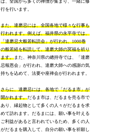
は、全国から多くの禅僧が集まり、一緒に修
行を行います。
また、達磨忌には、全国各地で様々な行事も
行われます。例えば、福井県の永平寺では、
「達磨忌大般若転読会」が行われ、1000巻
の般若経を転読して、達磨大師の冥福を祈り
ます。
また、神奈川県の總持寺では、「達磨
忌報恩会」が行われ、達磨大師への感謝の気
持ちを込めて、法要や座禅会が行われます。
さらに、達磨忌には、各地で「だるま市」が
開かれます。
だるま市は、だるまを売る市で
あり、縁起物として多くの人々がだるまを求
めて訪れます。だるまには、願い事を叶える
ご利益があると言われているため、多くの人
がだるまを購入して、自分の願い事を祈願し