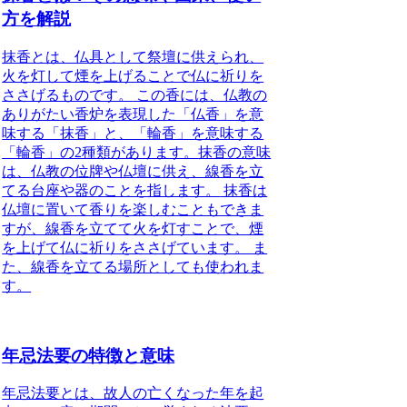
方を解説
抹香とは、仏具として祭壇に供えられ、
火を灯して煙を上げることで仏に祈りを
ささげるものです。
この香には、仏教の
ありがたい香炉を表現した「仏香」を意
味する「抹香」と、「輪香」を意味する
「輪香」の2種類があります。
抹香の意味
は、仏教の位牌や仏壇に供え、線香を立
てる台座や器のことを指します。
抹香は
仏壇に置いて香りを楽しむこともできま
すが、線香を立てて火を灯すことで、煙
を上げて仏に祈りをささげています。 ま
た、線香を立てる場所としても使われま
す。
年忌法要の特徴と意味
年忌法要とは、故人の亡くなった年を起