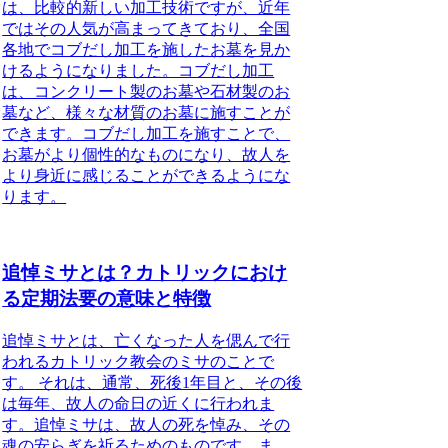
は、比較的新しい加工技術ですが、近年
ではその人気が高まってきており、全国
各地でコブだし加工を施したお墓を見か
けるようになりました。コブだし加工
は、コンクリート製のお墓や石材製のお
墓など、様々な材質のお墓に施すことが
できます。コブだし加工を施すことで、
お墓がより個性的なものになり、故人を
より身近に感じることができるようにな
ります。
追悼ミサとは？カトリックにおけ
る定期法要の意味と特徴
追悼ミサとは、亡くなった人を偲んで行
われるカトリック教会のミサのことで
す。
それは、通常、死後1年目と、その後
は毎年、故人の命日の近くに行われま
す。追悼ミサは、故人の死を悼み、その
魂の安らぎを祈るためのものです。ま