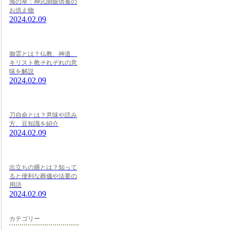
海の幸：神式開眼供養の
お供え物
2024.02.09
御霊とは？仏教、神道、
キリスト教それぞれの意
味を解説
2024.02.09
刀自命とは？意味や読み
方、豆知識を紹介
2024.02.09
出立ちの膳とは？知って
ると便利な葬儀や法要の
用語
2024.02.09
カテゴリー