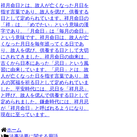
祥月命日とは、故人が亡くなった月日を
指す言葉
であり、故人を偲び、供養する
日として定められています。祥月命日の
「祥」は、「めでたい」という意味の漢
字であり、「月命日」は「毎月の命日」
という意味です。祥月命日は、故人が亡
くなった月日を毎年巡ってくる日であ
り、故人を偲び、供養する日として大切
にされてきました。祥月命日の由来は、
古くから日本にあった「忌日」という風
習に由来しています。「忌日」とは、故
人が亡くなった日を指す言葉であり、故
人の冥福を祈る日として定められていま
した。平安時代には、忌日を「祥月忌」
と呼び、故人を偲んで供養する日として
定められました。鎌倉時代には、祥月忌
が「祥月命日」と呼ばれるようになり、
現在に至っています。
ホーム
法事法要に関する用語