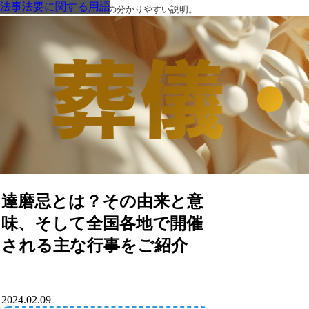
法事法要に関する用語
法事法要に関する用語
法事法要に関する用語
法事法要に関する用語
法事法要に関する用語
法事法要に関する用語
法事法要に関する用語
葬儀・葬式・法要についての分かりやすい説明。
達磨忌とは？その由来と意
味、そして全国各地で開催
される主な行事をご紹介
2024.02.09