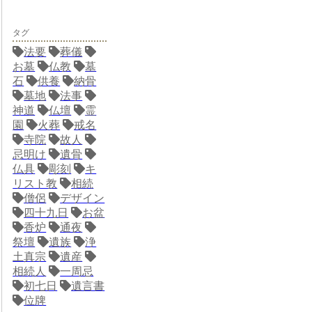
タグ
法要
葬儀
お墓
仏教
墓
石
供養
納骨
墓地
法事
神道
仏壇
霊
園
火葬
戒名
寺院
故人
忌明け
遺骨
仏具
彫刻
キ
リスト教
相続
僧侶
デザイン
四十九日
お盆
香炉
通夜
祭壇
遺族
浄
土真宗
遺産
相続人
一周忌
初七日
遺言書
位牌