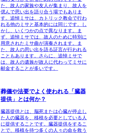
た、故人の家族や友人が集まり、故人を
偲んで思い出を語り合う場でもありま
す。追悼ミサは、カトリック教会で行わ
れる他のミサと基本的には同じです。し
かし、いくつかの点で異なります。ま
ず、追悼ミサでは、故人のために特別に
用意されたミサ曲が演奏されます。ま
た、故人の思い出を語る証言が行われる
こともあります。さらに、追悼ミサで
は、故人の遺族が故人に代わってミサに
献金することが多いです。
葬儀や法要でよく使われる「臓器
提供」とは何か？
臓器提供とは、脳死または心臓が停止し
た人の臓器を、移植を必要としている人
に提供すること
です。臓器提供をするこ
とで、移植を待つ多くの人々の命を救う