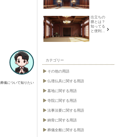
識を紹介
出立ちの
膳とは？
知ってる
と便利な
葬儀や法
要の用語
カテゴリー
その他の用語
仏壇仏具に関する用語
葬儀について知りたい
墓地に関する用語
寺院に関する用語
法事法要に関する用語
納骨に関する用語
葬儀全般に関する用語