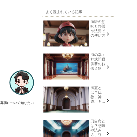
よく読まれている記事
血脈の意
味と葬儀
や法要で
の使い方
海の幸：
神式開眼
供養のお
供え物
御霊と
は？仏
教、神
道、キリ
葬儀について知りたい
スト教そ
れぞれの
意味を解
説
刀自命と
は？意味
や読み
方、豆知