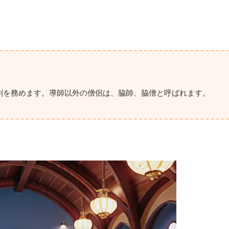
割を務めます。導師以外の僧侶は、脇師、脇僧と呼ばれます。