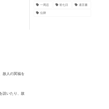
一周忌
初七日
遺言書
位牌
、故人の冥福を
を説いたり、故