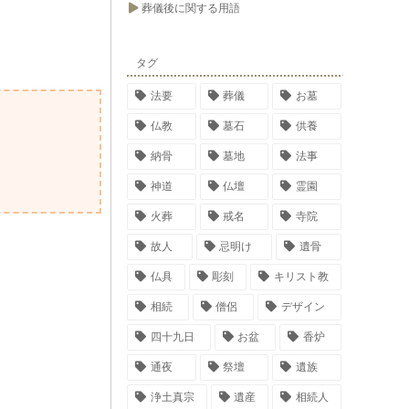
葬儀後に関する用語
タグ
法要
葬儀
お墓
仏教
墓石
供養
納骨
墓地
法事
神道
仏壇
霊園
火葬
戒名
寺院
故人
忌明け
遺骨
仏具
彫刻
キリスト教
相続
僧侶
デザイン
四十九日
お盆
香炉
通夜
祭壇
遺族
浄土真宗
遺産
相続人