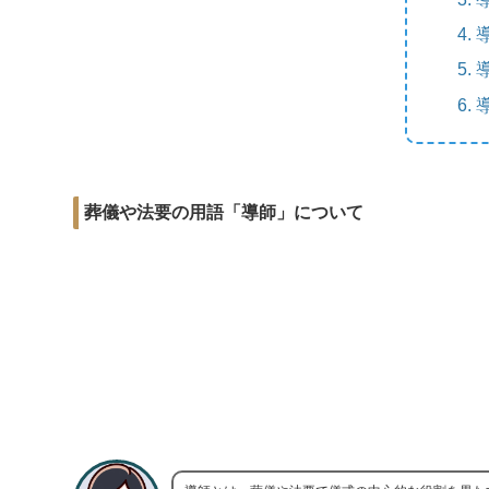
r
m
i
e
a
t
b
i
o
l
o
k
葬儀や法要の用語「導師」について