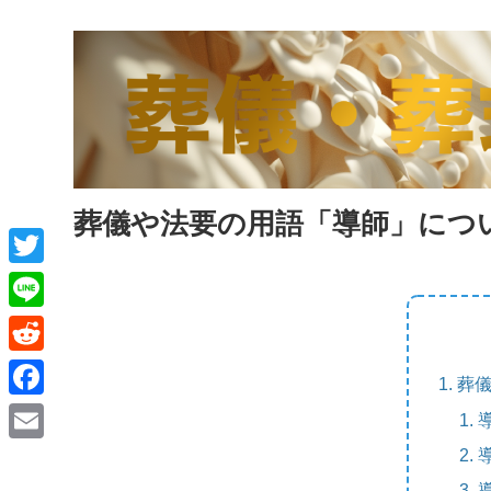
葬儀や法要の用語「導師」につ
T
w
L
i
i
R
葬
t
n
e
F
t
e
d
a
e
E
d
c