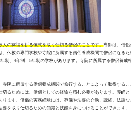
故人の冥福を祈る儀式を取り仕切る僧侶のことです。
導師は、僧侶
は、仏教の専門学校や寺院に所属する僧侶養成機関で僧侶になるた
3年制、4年制、5年制の学校があります。寺院に所属する僧侶養成
。
、寺院に所属する僧侶養成機関で修行することによって取得するこ
仕切るためには、僧侶としての経験を積む必要があります。導師と
あります。僧侶の実務経験には、葬儀や法要の介助、読経、法話な
法要を取り仕切るための知識と技能を身につけることができます。