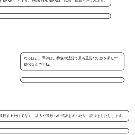
す僧侶のことです。導師以外の僧侶は、脇師、脇僧と呼ばれます。
なるほど。導師は、葬儀や法要で最も重要な役割を果たす
僧侶なんですね。
進行するだけでなく、故人や遺族への弔辞を述べたり、読経をしたりします。