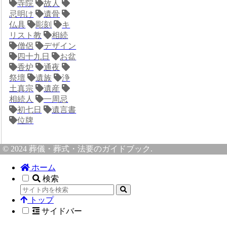
寺院
故人
忌明け
遺骨
仏具
彫刻
キ
リスト教
相続
僧侶
デザイン
四十九日
お盆
香炉
通夜
祭壇
遺族
浄
土真宗
遺産
相続人
一周忌
初七日
遺言書
位牌
© 2024 葬儀・葬式・法要のガイドブック.
ホーム
検索
トップ
サイドバー