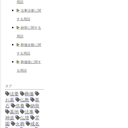
用語
法事法要に関
する用語
納骨に関する
用語
葬儀全般に関
する用語
葬儀後に関す
る用語
タグ
法要
葬儀
お墓
仏教
墓
石
供養
納骨
墓地
法事
神道
仏壇
霊
園
火葬
戒名