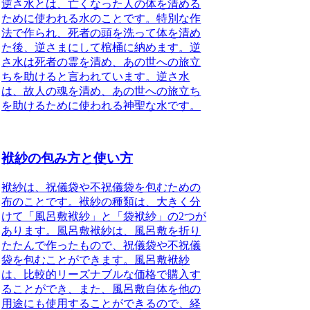
逆さ水とは
、亡くなった人の体を清める
ために使われる水のことです。
特別な作
法で作られ
、死者の頭を洗って体を清め
た後、逆さまにして棺桶に納めます。
逆
さ水は死者の霊を清め
、
あの世への旅立
ちを助ける
と言われています。
逆さ水
は、故人の魂を清め、あの世への旅立ち
を助けるために使われる神聖な水
です。
袱紗の包み方と使い方
袱紗は、祝儀袋や不祝儀袋を包むための
布のことです。
袱紗の種類は、大きく分
けて「風呂敷袱紗」と「袋袱紗」の2つが
あります。
風呂敷袱紗は、風呂敷を折り
たたんで作ったもので、祝儀袋や不祝儀
袋を包むことができます。風呂敷袱紗
は、比較的リーズナブルな価格で購入す
ることができ、また、風呂敷自体を他の
用途にも使用することができるので、経