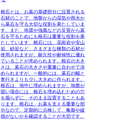
根石とは、お墓の基礎部分に設置される
石材
のことで、
地盤からの湿気や雨水か
ら墓石を守る大切な役割
を果たしていま
す。また、
地震や強風などの災害から墓
石を守る
ためにも根石は重要な役割を果
たしています。根石には、花崗岩や安山
岩、砂岩など、さまざまな種類の石材が
使用されますが、
耐久性や耐候性に優れ
ていることが求められます
。根石の大き
さは、墓石の大きさや重量に合わせて決
められますが、
一般的には、墓石の幅と
奥行きよりも少し大きめ
に作られます。
根石は、地中に埋められますが、
地盤が
固い場合には、根石を埋め込むための穴
を掘らずに、そのまま設置することもあ
ります
。根石は、お墓を支える重要な部
分なので、
定期的に点検して、亀裂や破
損がないかを確認することが大切です
。