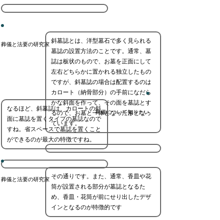
斜墓誌とは、洋型墓石で多く見られる
葬儀と法要の研究家
墓誌の設置方法のことです。通常、墓
誌は板状のもので、お墓を正面にして
左右どちらかに置かれる独立したもの
ですが、斜墓誌の場合は配置するのは
カロート（納骨部分）の手前になだら
かな斜面を作って、その面を墓誌とす
なるほど、斜墓誌は、カロートの斜
葬儀について知りたい
るので、お墓と一体となった形となっ
面に墓誌を置くタイプの墓誌なので
ています。
すね。省スペースで墓誌を置くこと
ができるのが最大の特徴ですね。
その通りです。また、通常、香皿や花
葬儀と法要の研究家
筒が設置される部分が墓誌となるた
め、香皿・花筒が前にせり出したデザ
インとなるのが特徴的です