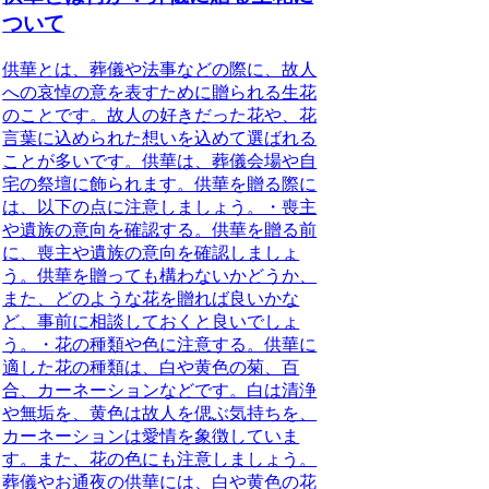
ついて
供華とは、
葬儀や法事などの際に、故人
への哀悼の意を表すために贈られる生花
のこと
です。故人の好きだった花や、花
言葉に込められた想いを込めて選ばれる
ことが多いです。供華は、葬儀会場や自
宅の祭壇に飾られます。供華を贈る際に
は、以下の点に注意しましょう。・
喪主
や遺族の意向を確認する
。供華を贈る前
に、喪主や遺族の意向を確認しましょ
う。供華を贈っても構わないかどうか、
また、どのような花を贈れば良いかな
ど、事前に相談しておくと良いでしょ
う。・
花の種類や色に注意する
。供華に
適した花の種類は、白や黄色の菊、百
合、カーネーションなどです。白は清浄
や無垢を、黄色は故人を偲ぶ気持ちを、
カーネーションは愛情を象徴していま
す。また、花の色にも注意しましょう。
葬儀やお通夜の供華には、白や黄色の花