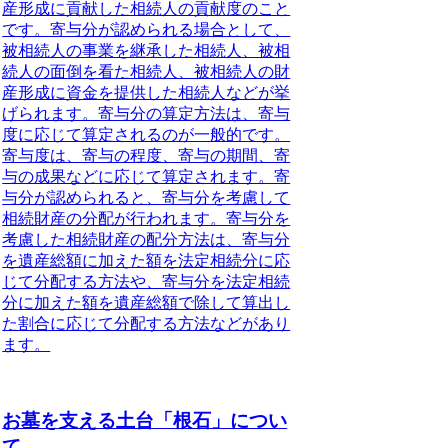
産形成に貢献した相続人の貢献度のこと
です。寄与分が認められる場合として、
被相続人の事業を継承した相続人、被相
続人の面倒を看た相続人、被相続人の財
産形成に資金を提供した相続人などが挙
げられます。寄与分の算定方法は、寄与
度に応じて算定されるのが一般的です。
寄与度は、寄与の程度、寄与の期間、寄
与の成果などに応じて算定されます。寄
与分が認められると、寄与分を考慮して
相続財産の分配が行われます。寄与分を
考慮した相続財産の配分方法は、寄与分
を遺産総額に加えた額を法定相続分に応
じて分配する方法や、寄与分を法定相続
分に加えた額を遺産総額で除して算出し
た割合に応じて分配する方法などがあり
ます。
お墓を支える土台「根石」につい
て