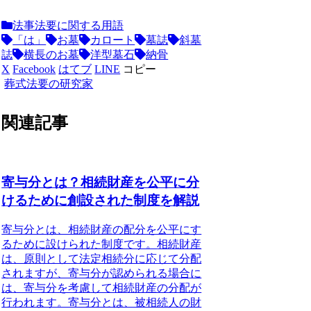
法事法要に関する用語
「は」
お墓
カロート
墓誌
斜墓
誌
横長のお墓
洋型墓石
納骨
X
Facebook
はてブ
LINE
コピー
葬式法要の研究家
関連記事
寄与分とは？相続財産を公平に分
けるために創設された制度を解説
寄与分とは、相続財産の配分を公平にす
るために設けられた制度です。
相続財産
は、原則として法定相続分に応じて分配
されますが、寄与分が認められる場合に
は、寄与分を考慮して相続財産の分配が
行われます。寄与分とは、被相続人の財