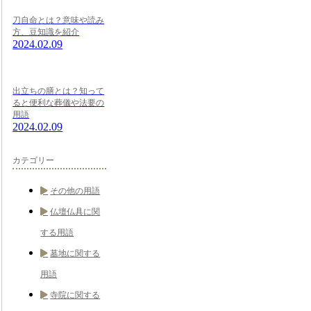
刀自命とは？意味や読み
方、豆知識を紹介
2024.02.09
出立ちの膳とは？知って
ると便利な葬儀や法要の
用語
2024.02.09
カテゴリー
その他の用語
仏壇仏具に関
する用語
墓地に関する
用語
寺院に関する