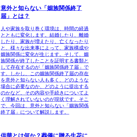
意外と知らない「姻族関係終了
届」とは？
人や家族を取り巻く環境
は、時間の経過
とともに変化します。結婚したり、離婚
したり、家族が増えたり、亡くなったり
と、様々な出来事によって、家族構成や
姻族関係に変化が生じます。そして、姻
族関係が終了したことを証明する書類と
して存在するのが「
姻族関係終了届
」で
す。しかし、この姻族関係終了届の存在
を意外と知らない人も多く、
どのような
場合に必要なのか
、
どのように提出する
のか
など、その内容や手続きについてよ
く理解されていないのが現状です。そこ
で、今回は、意外と知らない「姻族関係
終了届」について解説します。
供華とは何か？葬儀に贈る生花に