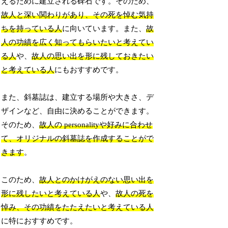
えるために建立される碑石です。そのため、
故人と深い関わりがあり、その死を悼む気持
ちを持っている人
に向いています。また、
故
人の功績を広く知ってもらいたいと考えてい
る人
や、
故人の思い出を形に残しておきたい
と考えている人
にもおすすめです。
また、斜墓誌は、建立する場所や大きさ、デ
ザインなど、自由に決めることができます。
そのため、
故人の personalityや好みに合わせ
て、オリジナルの斜墓誌を作成することがで
きます
。
このため、
故人とのかけがえのない思い出を
形に残したいと考えている人
や、
故人の死を
悼み、その功績をたたえたいと考えている人
に特におすすめです。