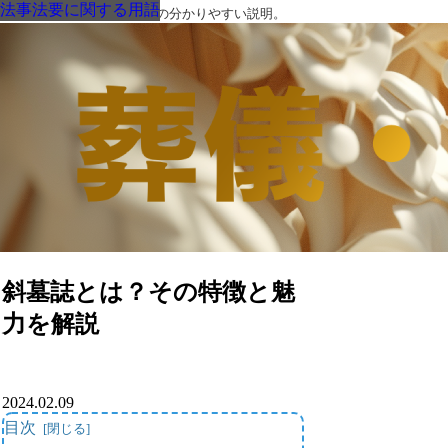
法事法要に関する用語
法事法要に関する用語
法事法要に関する用語
法事法要に関する用語
法事法要に関する用語
法事法要に関する用語
法事法要に関する用語
葬儀・葬式・法要についての分かりやすい説明。
斜墓誌とは？その特徴と魅
力を解説
2024.02.09
目次