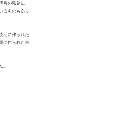
院号の彫刻に
いるものもあり
後期に作られた
期に作られた東
ん。