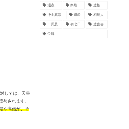
通夜
祭壇
遺族
浄土真宗
遺産
相続人
一周忌
初七日
遺言書
位牌
対しては、天皇
授与されます。
職や高僧が、
そ