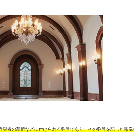
近親者の墓所などに付けられる称号であり、その称号を記した彫像