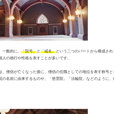
。一般的に、
「院号」
と
「戒名」
という二つのパートから構成され
個人の徳行や性格を表すことが多いです。
は、僧侶が亡くなった後に、僧侶の住職としての地位を表す称号と
院の名前に由来するものや、「慈雲院」「法輪院」などのように、