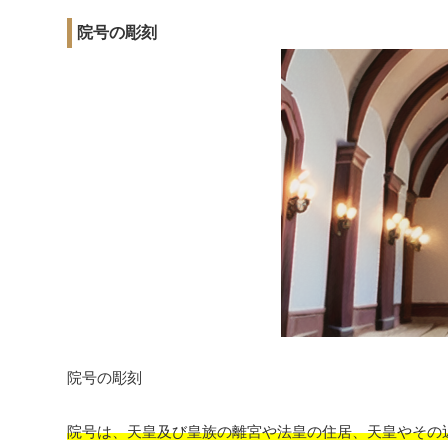
院号の彫刻
院号の彫刻
院号は、天皇及び皇族の離宮や法皇の住居、天皇やその