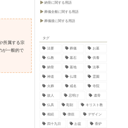
納骨に関する用語
葬儀全般に関する用語
葬儀後に関する用語
タグ
や所属する宗
法要
葬儀
お墓
のが一般的で
仏教
墓石
供養
納骨
墓地
法事
神道
仏壇
霊園
火葬
戒名
寺院
故人
忌明け
遺骨
仏具
彫刻
キリスト教
相続
僧侶
デザイン
四十九日
お盆
香炉