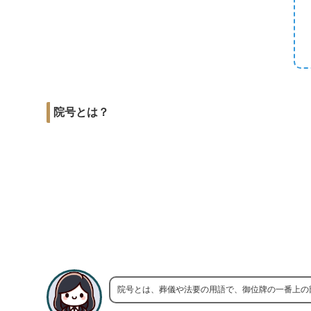
r
m
i
e
a
t
b
i
o
l
o
k
院号とは？
院号とは、葬儀や法要の用語で、御位牌の一番上の