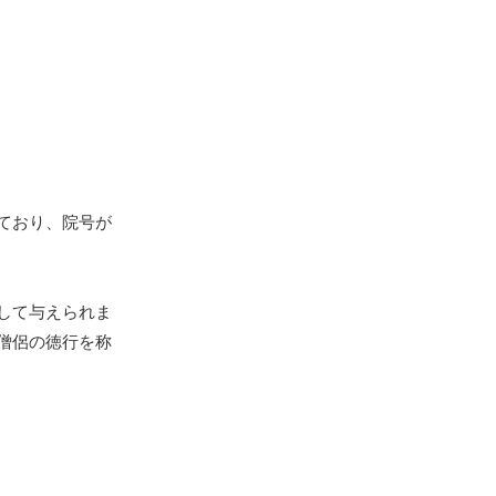
ており、院号が
して与えられま
僧侶の徳行を称