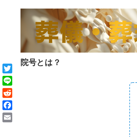
院号とは？
T
w
L
i
i
R
t
n
e
F
t
e
d
a
e
E
d
c