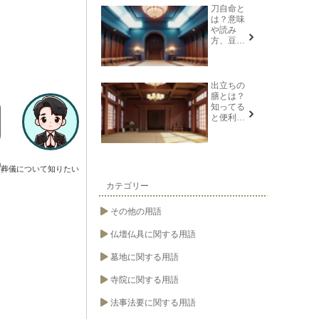
説
刀自命と
は？意味
や読み
方、豆知
識を紹介
出立ちの
膳とは？
知ってる
と便利な
葬儀や法
要の用語
葬儀について知りたい
カテゴリー
その他の用語
仏壇仏具に関する用語
墓地に関する用語
寺院に関する用語
法事法要に関する用語