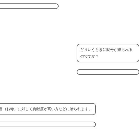
どういうときに院号が贈られる
のですか？
旨（お寺）に対して貢献度が高い方などに贈られます。