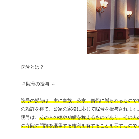
院号とは？
-# 院号の授与 -#
院号の授与は、主に皇族、公家、僧侶に贈られるもので
の勅許を得て、公家の家格に応じて院号を授与されます
院号は、
その人の徳や功績を称えるものであり、
その人
の寺院の門跡を継承する権利を有することを示すもの
で