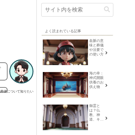
よく読まれている記事
血脈の意
味と葬儀
や法要で
の使い方
で
海の幸：
神式開眼
供養のお
供え物
葬儀について知りたい
御霊と
は？仏
教、神
道、キリ
スト教そ
れぞれの
意味を解