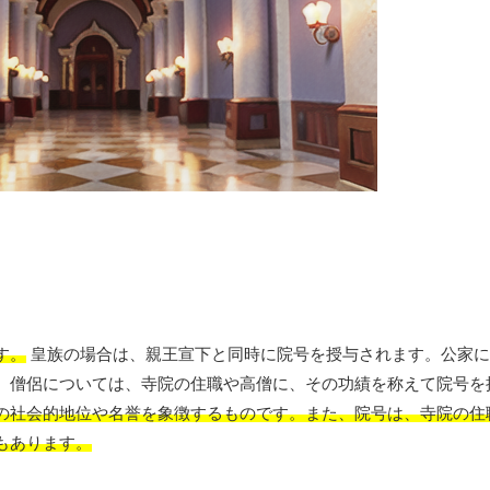
す。
皇族の場合は、親王宣下と同時に院号を授与されます。公家に
。僧侶については、寺院の住職や高僧に、その功績を称えて院号を
の社会的地位や名誉を象徴するもの
です。また、院号は、寺院の住
もあります。