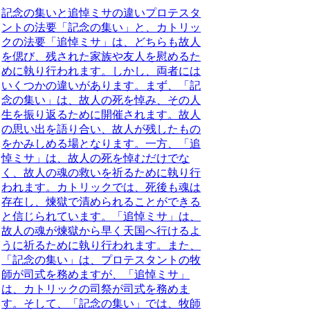
記念の集いと追悼ミサの違い
プロテスタ
ントの法要「記念の集い」と、カトリッ
クの法要「追悼ミサ」は、どちらも故人
を偲び、残された家族や友人を慰めるた
めに執り行われます。しかし、両者には
いくつかの違いがあります。まず、「記
念の集い」は、故人の死を悼み、その人
生を振り返るために開催されます。故人
の思い出を語り合い、故人が残したもの
をかみしめる場となります。一方、「追
悼ミサ」は、故人の死を悼むだけでな
く、故人の魂の救いを祈るために執り行
われます。カトリックでは、死後も魂は
存在し、煉獄で清められることができる
と信じられています。「追悼ミサ」は、
故人の魂が煉獄から早く天国へ行けるよ
うに祈るために執り行われます。また、
「記念の集い」は、プロテスタントの牧
師が司式を務めますが、「追悼ミサ」
は、カトリックの司祭が司式を務めま
す。そして、「記念の集い」では、牧師