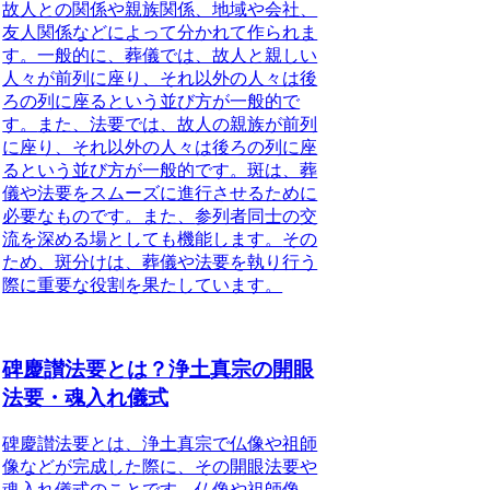
故人との関係や親族関係、地域や会社、
友人関係などによって分かれて作られま
す。一般的に、
葬儀では、故人と親しい
人々が前列に座り、それ以外の人々は後
ろの列に座るという並び方が一般的で
す。
また、
法要では、故人の親族が前列
に座り、それ以外の人々は後ろの列に座
るという並び方が一般的です。
斑は、葬
儀や法要をスムーズに進行させるために
必要なものです。また、
参列者同士の交
流を深める場としても機能します。
その
ため、
斑分けは、葬儀や法要を執り行う
際に重要な役割を果たしています。
碑慶讃法要とは？浄土真宗の開眼
法要・魂入れ儀式
碑慶讃法要とは、浄土真宗で仏像や祖師
像などが完成した際に、その開眼法要や
魂入れ儀式のことです。仏像や祖師像