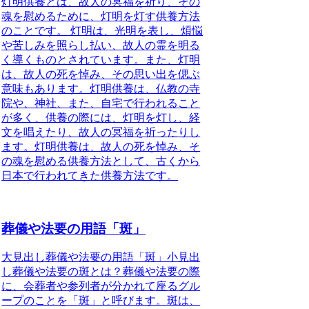
灯明供養とは、故人の冥福を祈り、その
魂を慰めるために、灯明を灯す供養方法
のことです。
灯明は、光明を表し、煩悩
や苦しみを照らし払い、故人の霊を明る
く導くものとされています。また、灯明
は、故人の死を悼み、その思い出を偲ぶ
意味もあります。灯明供養は、仏教の寺
院や、神社、また、自宅で行われること
が多く、供養の際には、灯明を灯し、経
文を唱えたり、故人の冥福を祈ったりし
ます。灯明供養は、故人の死を悼み、そ
の魂を慰める供養方法として、古くから
日本で行われてきた供養方法です。
葬儀や法要の用語「斑」
大見出し葬儀や法要の用語「斑」小見出
し葬儀や法要の斑とは？
葬儀や法要の際
に、会葬者や参列者が分かれて座るグル
ープのことを「斑」と呼びます。
斑は、