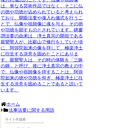
は、
単なる芸術作品ではなく、そこに仏
の徳や功徳が込められていると考えられ
ており
、開眼法要や魂入れ儀式を行うこ
とで、
仏像や祖師像に魂を与え、その徳
や功徳を顕す
ものとされています。碑慶
讃法要の由来は、浄土真宗の開祖である
親鸞聖人が、比叡山で修行をしていた頃
に、阿弥陀如来の像を拝して、極楽浄土
に往生する決意を固めたことにありま
す。親鸞聖人は、その時の体験を「三昧
の鐘」と呼び、後に浄土真宗の教えの中
で、仏像や祖師像を拝することは、阿弥
陀如来の徳や功徳を仰ぎ、極楽浄土に往
生する決意を固めることであると説いて
います。
ホーム
法事法要に関する用語
サイト作成者