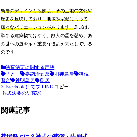
鳥居のデザインと装飾は、その土地の文化や
歴史を反映しており、地域や宗派によって
様々なバリエーションがあります。
鳥居は、
単なる建築物ではなく、故人の霊を慰め、あ
の世への道を示す重要な役割を果たしている
のです。
法事法要に関する用語
「と」
嘉納治五郎
明神鳥居
神仏
習合
神明鳥居
鳥居
X
Facebook
はてブ
LINE
コピー
葬式法要の研究家
関連記事
葬場祭とは？神式の葬儀・告別式