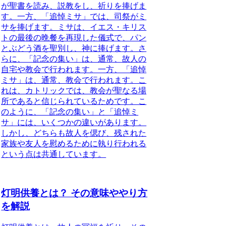
が聖書を読み、説教をし、祈りを捧げま
す。一方、「追悼ミサ」では、司祭がミ
サを捧げます。ミサは、イエス・キリス
トの最後の晩餐を再現した儀式で、パン
とぶどう酒を聖別し、神に捧げます。さ
らに、「記念の集い」は、通常、故人の
自宅や教会で行われます。一方、「追悼
ミサ」は、通常、教会で行われます。こ
れは、カトリックでは、教会が聖なる場
所であると信じられているためです。こ
のように、「記念の集い」と「追悼ミ
サ」には、いくつかの違いがあります。
しかし、どちらも故人を偲び、残された
家族や友人を慰めるために執り行われる
という点は共通しています。
灯明供養とは？ その意味ややり方
を解説