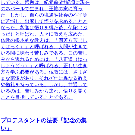
している。釈迦は、紀元前6世紀頃に現在
のネパールで生まれ、王族の家に育っ
た。しかし、
自らの境遇や社会の不平等
に苦悩し、出家して悟りを求める
ことと
なった。
釈迦は悟りを得た後、仏陀（ぶ
っだ）と呼ばれ、人々に教えを広めた
。
仏教の根本的な教えは、
「四苦八苦（し
くはっく）」と呼ばれる、人間が生きて
いる間に味わう苦しみ
である。この苦し
みから逃れるためには、
「八正道（はっ
しょうどう）」と呼ばれる、正しい生き
方を学ぶ必要がある
。
仏教には、さまざ
まな宗派があり、それぞれに異なる教え
や儀礼を持っている
。しかし、
共通して
いるのは、苦しみから逃れ、悟りを開く
ことを目指していること
である。
プロテスタントの法要「記念の集
い」