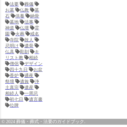
法要
葬儀
お墓
仏教
墓
石
供養
納骨
墓地
法事
神道
仏壇
霊
園
火葬
戒名
寺院
故人
忌明け
遺骨
仏具
彫刻
キ
リスト教
相続
僧侶
デザイン
四十九日
お盆
香炉
通夜
祭壇
遺族
浄
土真宗
遺産
相続人
一周忌
初七日
遺言書
位牌
© 2024 葬儀・葬式・法要のガイドブック.