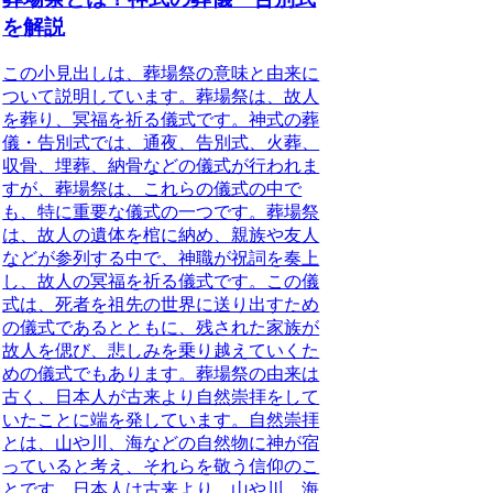
を解説
この小見出しは、葬場祭の意味と由来に
ついて説明しています。葬場祭は、故人
を葬り、冥福を祈る儀式です。神式の葬
儀・告別式では、通夜、告別式、火葬、
収骨、埋葬、納骨などの儀式が行われま
すが、葬場祭は、これらの儀式の中で
も、特に重要な儀式の一つです。葬場祭
は、故人の遺体を棺に納め、親族や友人
などが参列する中で、神職が祝詞を奏上
し、故人の冥福を祈る儀式です。この儀
式は、死者を祖先の世界に送り出すため
の儀式であるとともに、残された家族が
故人を偲び、悲しみを乗り越えていくた
めの儀式でもあります。葬場祭の由来は
古く、日本人が古来より自然崇拝をして
いたことに端を発しています。自然崇拝
とは、山や川、海などの自然物に神が宿
っていると考え、それらを敬う信仰のこ
とです。日本人は古来より、山や川、海