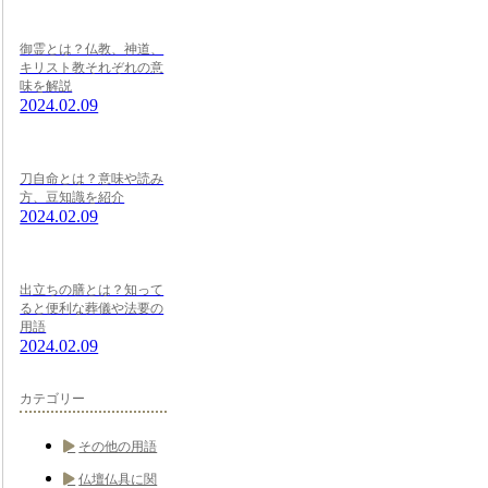
御霊とは？仏教、神道、
キリスト教それぞれの意
味を解説
2024.02.09
刀自命とは？意味や読み
方、豆知識を紹介
2024.02.09
出立ちの膳とは？知って
ると便利な葬儀や法要の
用語
2024.02.09
カテゴリー
その他の用語
仏壇仏具に関