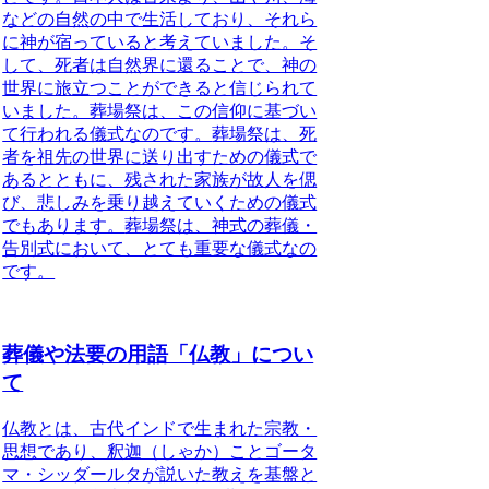
などの自然の中で生活しており、それら
に神が宿っていると考えていました。そ
して、死者は自然界に還ることで、神の
世界に旅立つことができると信じられて
いました。葬場祭は、この信仰に基づい
て行われる儀式なのです。
葬場祭は、死
者を祖先の世界に送り出すための儀式で
あるとともに、残された家族が故人を偲
び、悲しみを乗り越えていくための儀式
でもあります。
葬場祭は、神式の葬儀・
告別式において、とても重要な儀式なの
です。
葬儀や法要の用語「仏教」につい
て
仏教とは
、古代インドで生まれた宗教・
思想であり、釈迦（しゃか）ことゴータ
マ・シッダールタが説いた教えを基盤と