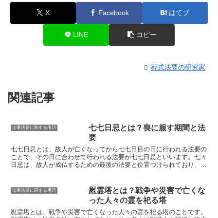
X
Facebook
はてブ
LINE
コピー
葬式法要の研究家
関連記事
七七日忌とは？喪に服す期間と法
法事法要に関する用語
要
七七日忌とは、故人が亡くなってから七七日目の日に行われる法要の
ことで、その日に合わせて行われる法要が七七日忌
といいます。七々
日忌は、故人が成仏するための最後の法要と位置づけられており、故
人を偲び、死後の冥福を祈るものです。
一般的には、四十九日法要よ
りも小規模な法要で、親族やごく親しい友人など、故人と親しかった
人たちのみが出席して行われます
。
七七日忌の由来は、仏教の経典の
慰霊塔とは？戦争や災害で亡くな
法事法要に関する用語
中に出てくる「七七日間の供養」という考え方
に基づいています。仏
った人々の霊を祀る塔
教では、人が亡くなった後、七七日間の間に七回、閻魔大王の前で生
前の行いを裁かれ、その結果に応じて極楽浄土に行くか、地獄に行く
慰霊塔とは、戦争や災害で亡くなった人々の霊を祀る塔のことです。