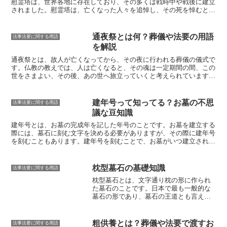
かが決まると考えられています。
七七日忌は、この七七日間の供養の
慰霊塔は、世界各地に存在しており、その多くは戦時中や戦後に建立
最終日に行われる法要で、故人が極楽浄土に行けるよう祈るもので
されました。
慰霊塔は、亡くなった人々を追悼し、その死を悼むとと
す
。
もに、平和への祈りを込めたものです。
慰霊塔は、たいてい戦場やそ
の近くに建てられ、そこに亡くなった人々の遺骨が埋葬されるか、遺
骨が収められた遺骨堂が建てられます。慰霊塔の建立には、国の機
通夜祭とは何？葬儀や法要の用語
法事法要に関する用語
関、地方自治体、民間団体など様々な主体が関与することが多く、慰
を解説
霊塔の建立には多額の費用がかかります。また、慰霊塔の建立には、
亡くなった人々のご遺族の同意が必要とされます。
通夜祭とは、故人が亡くなってから、その夜に行われる葬儀の儀式で
す。
仏教の教えでは、人は亡くなると、その魂は一定期間の間、この
世をさまよい、その後、あの世へ旅立っていくと考えられています。
通夜祭は、その魂が迷わずにあの世へ旅立てるよう、また、遺族が故
人を偲び、別れを告げるための儀式なのです。通夜祭の由来は、古代
日本までさかのぼると言われています。当時は、故人が亡くなると、
建年号って知ってる？お墓の不思
法事法要に関する用語
その遺体を家の外に置き、村人たちが集まって、一夜を明かしまし
議な豆知識
た。これは、故人の魂が迷わないように、また、遺族が故人を偲ん
で、その冥福を祈るために行われた儀式でした。その後、仏教が日本
建年号とは、
お墓の完成年を記した年号のことです。お墓を建立する
に伝来すると、通夜祭は仏教の儀式として取り入れられました。現在
際には、墓石に刻む文字を決める必要がありますが、その際に建年号
では、通夜祭は、仏教の儀式としてだけでなく、神道やキリスト教な
を刻むこともあります。建年号を刻むことで、お墓がいつ建立された
ど、さまざまな宗教の葬儀でも行われています。
のかを後世に伝えることができるのです。建年号を刻む場所は、墓石
の正面や側面など、お墓の大きさや形によって異なります。また、建
年号の書き方も、漢数字で書く場合と西暦で書く場合など、さまざま
枕型墓石の基礎知識
法事法要に関する用語
です。建年号の書き方については、お墓を建立する際に石材店と相談
枕型墓石とは、文字通り枕の形に作られ
して決めるのが一般的です。
建年号を刻むことで、
お墓がいつ建立さ
た墓石のことです。
日本で最も一般的な
れたのかを後世に伝えることができるというメリットがあります。ま
墓石の形であり、
墓石の王道とも言えま
た、建年号を刻むことで、お墓の建立に携わった人々の名前や経歴を
す。
枕型墓石は、縦と横に長い長方形の
記すこともできます。これにより、お墓の歴史や由来を後世に伝える
石板を加工して作られています。墓石の
ことができるのです。
正面には故人の名前、生没年月日、戒名
粗供養とは？葬儀や法要で渡すお
法事法要に関する用語