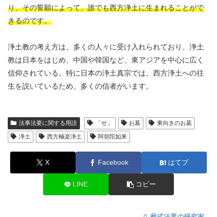
り、その誓願によって、誰でも西方浄土に生まれることがで
きるのです。
浄土教の考え方は、多くの人々に受け入れられており、浄土
教は日本をはじめ、中国や韓国など、東アジアを中心に広く
信仰されている。特に日本の浄土真宗では、西方浄土への往
生を説いているため、多くの信者がいます。
法事法要に関する用語
「せ」
お墓
東向きのお墓
浄土
西方極楽浄土
阿弥陀如来
X
Facebook
はてブ
LINE
コピー
葬式法要の研究家