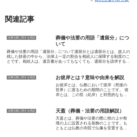
関連記事
葬儀や法要の用語「遺留分」につ
法事法要に関する用語
いて
葬儀や法要の用語「遺留分」について
遺留分とは
遺留分とは、故人の
残した財産の中から、法律上一定の割合を相続人に保障する制度のこ
とです。相続人は、遺言書があってもなくても、遺留分を請求するこ
とができます。遺留分の割合は、相続人の数によって異なります。一
人っ子の場合、遺産の半分が遺留分となります。二人以上の場合、遺
産の3分の1が遺留分となります。遺留分は、相続人が生存している
お彼岸とは？意味や由来を解説
法事法要に関する用語
限り、いつでも請求することができます。
お彼岸とは、仏教において彼岸（死後の
世界）に渡るための期間のことです。
彼
岸とは、この世（此岸）と対照的なもの
で、死後の世界を表しています。お彼岸
は、春分の日と秋分の日を中日として、
前後3日間ずつ、計7日間の期間です。
お
天蓋（葬儀・法要の用語解説）
法事法要に関する用語
彼岸の意味は、彼岸に渡るための準備期
天蓋とは、葬儀や法要の際に棺の上や祭
間であることです。
この期間には、亡く
壇の上に設置される装飾のこと
です。も
なった人の霊を供養したり、お墓参りに
ともとは仏教の寺院で仏像を安置する際
行ったり、精進料理を食べたりして、死
に使用されていたもので、
故人の魂をや
後の世界に思いを馳せます。また、お彼