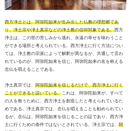
西方浄土とは、阿弥陀如来が生み出した仏教の理想郷であ
り、浄土宗や浄土真宗などの浄土教の信仰対象である。
西方
浄土は、この世の苦しみから逃れ、永遠の幸せを味わうこと
ができる場所と考えられている。西方浄土に行く方法につい
ては、浄土教の宗派によって解釈が異なるが、共通して言わ
れているのが、阿弥陀如来を信じ、阿弥陀如来の名を称える
念仏を唱えることである。
浄土真宗では、
阿弥陀如来を信じるだけで、西方浄土に行く
ことができると説いている。
これは、阿弥陀如来が、すべて
の人を救うために、西方浄土を創造したと考えられているた
めである。浄土真宗では、念仏を唱えることも勧められてい
るが、念仏は、阿弥陀如来を信じることの証であり、西方浄
土に行くための条件ではないとされている。浄土宗では、
阿