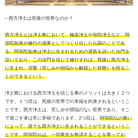
– 西方浄土は死後の世界なのか？
西方浄土とは浄土教において、極楽浄土や弥陀浄土など、阿
弥陀如来が修行の成果としてつくり出した仏国のことであ
る。阿弥陀如来は浄土に生まれるための道筋を説いた法門を
説いており、この法門を信じて修行すれば、死後に西方浄土
に生まれ、涅槃（苦しみや煩悩から解脱した状態）を悟るこ
とができるという。
浄土教における西方浄土を信じる事のメリットは大きく２つ
です。１つ目は、死後の世界での幸福を約束されるというこ
とです。西方浄土は、苦しみや煩悩のない世界であり、そこ
で過ごす者は常に幸福であります。2つ目は、
阿弥陀仏の救い
によって、誰でも西方浄土に生まれることができるというこ
とです。阿弥陀仏は、一切衆生を救済することを誓ってお