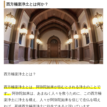
西方極楽浄土とは何か？
西方極楽浄土とは？
西方極楽浄土とは、阿弥陀如来が住むとされる浄土のことで
す。
阿弥陀如来は、あまねく人々を救うために、この西方極
楽浄土に浄土を構え、人々が阿弥陀如来を信じて念仏を唱え
れば、死後西方極楽浄土に往生できると説いています。