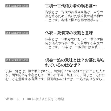
すらかに鎮める
という目的があります。
岸は、家族や親戚が集まって過ごす期間
天蓋は、一般的には布製ですが、金属製
でもあります。
古墳〜古代権力者の眠る墓〜
法事法要に関する用語
や木製のものもあります。天蓋の色は、
古墳とは、
古代の首長や豪族が、自分の
故人の宗教や宗派によって異なります
墓を造るために築いた墳丘状の構築物の
が、
日本では白色や黒色
が多く使用され
ことです
。各地で様々な形や規模の古墳
ます。天蓋は、
故人の魂を天国へ導く役
が作られましたが、特に近畿地方に多く
割
も果たしています。天蓋の四隅には、
残っています。古墳の始まりは、3世紀後
「天蓋の四天柱」と呼ばれる柱
が立てら
半から4世紀前半にかけてとされており、
れ、その柱には
「天蓋の四天幕」と呼ば
仏衣 – 死装束の役割と意味
法事法要に関する用語
7世紀末まで造られ続けました。古墳の築
れる幕
が取り付けられます。天蓋の四天
仏衣とは、仏教寺院において、僧侶や信
造は、首長や豪族の権力の象徴であり、
幕には、
故人の功績や徳を表現した絵や
徒が儀式や行事に際して着用する衣服の
また、死後の世界への信仰にも関係があ
文字
が描かれています。天蓋は、故人の
ことです。
仏衣は、一般的には袈裟（け
ると考えられています。古墳は、大きく
魂を天国へ導くための
大切な役割
を果た
さ）と呼ばれ、その形状や色は宗派によ
前方後円墳、円墳、方墳の3種類に分類さ
しています。
って異なります。袈裟は、仏教の開祖で
れます。前方後円墳は、前方部と後円部
ある釈迦が、インドで着用していた衣服
がつながったもので、古くは弥生時代か
倶会一処の意味とは？お墓に彫ら
法事法要に関する用語
を模したものであり、僧侶や信徒が釈迦
ら造られていたと考えられています。円
れているのはなぜ？
の教えを正しく理解し、実践することを
墳は、円形の墳丘を有するもので、古墳
願って着られています。袈裟は、僧侶や
倶会一処とは、浄土教において、阿弥陀仏のいる浄土に往生した人々
時代に入ってから造られるようになりま
信徒が仏教の教えを正しく理解し、実践
が、阿弥陀仏を中心として、互いに
平等に
集まって、
同じところに住
した。方墳は、方形の墳丘を有するもの
することを願って着られています。
仏衣
むこと
を意味する言葉
です。阿弥陀仏の浄土は、一処でありながら、
で、古墳時代中期以降に造られるように
は、一般的に袈裟（けさ）と呼ばれ、そ
万人が集まり、しかも一人一人が平等に往生している、
矛盾したよう
なりました。古墳の特徴の一つは、埴輪
の形状や色は宗派によって異なります。
な平等
の世界です。この言葉は、浄土三部経の一つである『観無量寿
の設置です。埴輪とは、円筒状または形
例えば、浄土宗では、灰色の袈裟を着用
経』に由来しています。経典の中では、阿弥陀仏の浄土に至った人々
象化された土器を墳丘の周囲に並べたも
し、真言宗では、黄色の袈裟を着用しま
が、阿弥陀仏を仰ぎ見て、
平等に集まって、互いに喜び合い、幸福に
ので、古墳の築造と同時に設置されるこ
す。袈裟は、僧侶や信徒が儀式や行事に
暮らす
様子が描かれています。
ホーム
法事法要に関する用語
とが多くあります。埴輪は、古墳の装飾
際して着用する衣服であり、その形状や
に加えて、死者の冥途の旅を守護する役
色は宗派によって異なります。袈裟は、
割を果たしたと考えられています。古墳
仏教の開祖である釈迦が、インドで着用