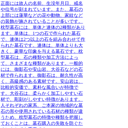
正面には故人の名前、生没年月日、戒名
や位号が刻まれています。また、墓石の
上部には蓮華などの花や動物、家紋など
の装飾が施されていることが多いです。
枕型墓石には、
単体
と
連体
の2種類があり
ます。単体は、1つの石で作られた墓石
で、連体は2つ以上の石を組み合わせて作
られた墓石です。連体は、単体よりも大
きく、豪華な印象を与える墓石です。枕
型墓石は、石の種類や加工方法によっ
て、さまざまな種類があります。一般的
には、
御影石
や
安山岩
、
大谷石
などの石
材で作られます。御影石は、耐久性が高
く、高級感のある素材です。安山岩は、
比較的安価で、素朴な風合いが特徴で
す。大谷石は、柔らかく加工しやすい石
材で、彫刻がしやすい特徴があります。
人それぞれの家系、ご本家の地域的な墓
石の形や使用されている石材の種類が違
うため、
枕型墓石の
特徴
や
種類
を
把握し
ておく
ことは、
墓石購入の
失敗を
防ぐ
た