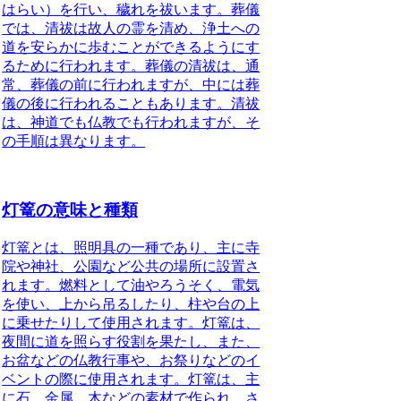
はらい）を行い、穢れを祓います。
葬儀
では、清祓は故人の霊を清め、浄土への
道を安らかに歩むことができるようにす
るために行われます。
葬儀の清祓は、通
常、葬儀の前に行われますが、中には葬
儀の後に行われることもあります。清祓
は、神道でも仏教でも行われますが、そ
の手順は異なります。
灯篭の意味と種類
灯篭とは
、照明具の一種であり、主に寺
院や神社、公園など公共の場所に設置さ
れます。燃料として油やろうそく、電気
を使い、上から吊るしたり、柱や台の上
に乗せたりして使用されます。灯篭は、
夜間に道を照らす役割を果たし、また、
お盆などの仏教行事や、お祭りなどのイ
ベントの際に使用されます。灯篭は、主
に石、金属、木などの素材で作られ、さ