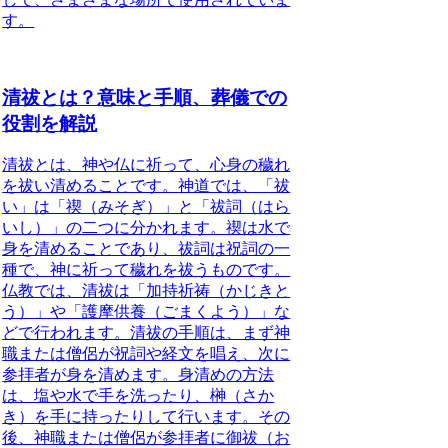
す。
清祓とは？意味と手順、葬儀での
役割を解説
清祓とは、神や仏に祈って、心身の穢れ
を祓い清めることです。
神道では、「祓
い」は「禊（みそぎ）」と「祓詞（はら
いし）」の二つに分かれます。禊は水で
身を清めることであり、祓詞は祝詞の一
種で、神に祈って穢れを祓うものです。
仏教では、清祓は「加持祈祷（かじきと
う）」や「護摩供養（ごまくよう）」な
どで行われます。清祓の手順は、まず神
職または僧侶が祝詞や経文を唱え、次に
参拝者が身を清めます。身清めの方法
は、塩や水で手を洗ったり、榊（さか
き）を手に持ったりして行います。その
後、神職または僧侶が参拝者に御祓（お