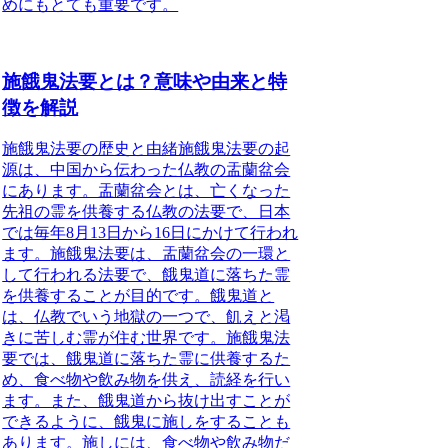
めにもとても重要です。
施餓鬼法要とは？意味や由来と特
徴を解説
施餓鬼法要の歴史と由緒施餓鬼法要の起
源は、中国から伝わった仏教の盂蘭盆会
にあります。盂蘭盆会とは、亡くなった
先祖の霊を供養する仏教の法要で、日本
では毎年8月13日から16日にかけて行われ
ます。
施餓鬼法要は、盂蘭盆会の一環と
して行われる法要で、餓鬼道に落ちた霊
を供養することが目的です。餓鬼道と
は、仏教でいう地獄の一つで、飢えと渇
きに苦しむ霊が住む世界です。
施餓鬼法
要では、餓鬼道に落ちた霊に供養するた
め、食べ物や飲み物を供え、読経を行い
ます。また、餓鬼道から抜け出すことが
できるように、餓鬼に施しをすることも
あります。施しには、食べ物や飲み物だ