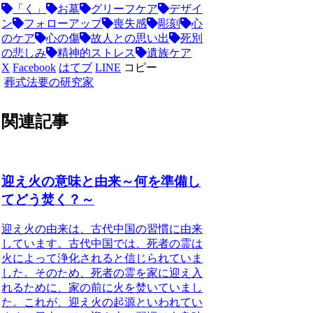
「く」
お墓
グリーフケア
デザイ
ン
フォローアップ
喪失感
彫刻
心
のケア
心の傷
故人との思い出
死別
の悲しみ
精神的ストレス
遺族ケア
X
Facebook
はてブ
LINE
コピー
葬式法要の研究家
関連記事
迎え火の意味と由来～何を準備し
てどう焚く？～
迎え火の由来
は、古代中国の習慣に由来
しています。古代中国では、死者の霊は
火によって浄化されると信じられていま
した。そのため、死者の霊を家に迎え入
れるために、家の前に火を焚いていまし
た。これが、迎え火の起源といわれてい