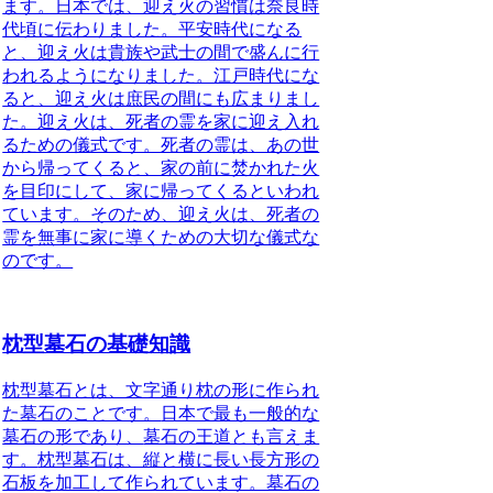
ます。日本では、迎え火の習慣は奈良時
代頃に伝わりました。平安時代になる
と、迎え火は貴族や武士の間で盛んに行
われるようになりました。江戸時代にな
ると、迎え火は庶民の間にも広まりまし
た。迎え火は、死者の霊を家に迎え入れ
るための儀式です。死者の霊は、あの世
から帰ってくると、家の前に焚かれた火
を目印にして、家に帰ってくるといわれ
ています。そのため、迎え火は、死者の
霊を無事に家に導くための大切な儀式な
のです。
枕型墓石の基礎知識
枕型墓石とは、文字通り枕の形に作られ
た墓石のことです。
日本で最も一般的な
墓石の形であり、
墓石の王道とも言えま
す。
枕型墓石は、縦と横に長い長方形の
石板を加工して作られています。墓石の