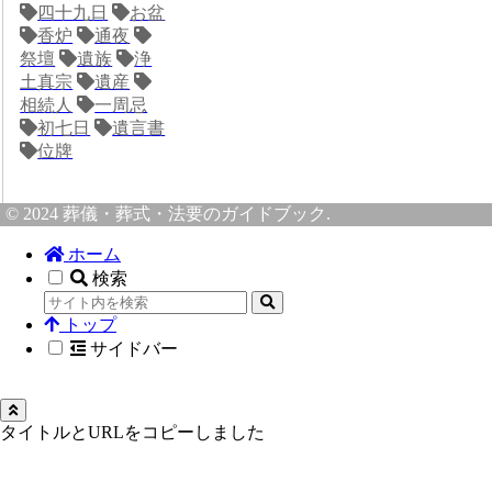
四十九日
お盆
香炉
通夜
祭壇
遺族
浄
土真宗
遺産
相続人
一周忌
初七日
遺言書
位牌
© 2024 葬儀・葬式・法要のガイドブック.
ホーム
検索
トップ
サイドバー
タイトルとURLをコピーしました