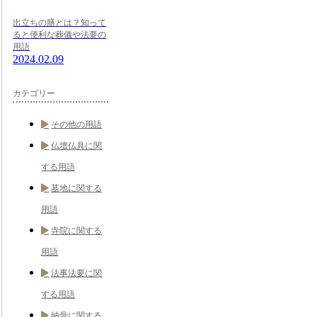
出立ちの膳とは？知って
ると便利な葬儀や法要の
用語
2024.02.09
カテゴリー
その他の用語
仏壇仏具に関
する用語
墓地に関する
用語
寺院に関する
用語
法事法要に関
する用語
納骨に関する