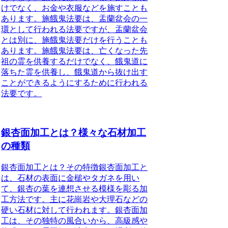
けでなく、お金や衣服などを施すことも
あります。
施餓鬼法要は、盂蘭盆会の一
環として行われる法要ですが、盂蘭盆会
とは別に、施餓鬼法要だけを行うことも
あります。施餓鬼法要は、亡くなった先
祖の霊を供養するだけでなく、餓鬼道に
落ちた霊を供養し、餓鬼道から抜け出す
ことができるようにするために行われる
法要です。
銀杏面加工とは？様々な石材加工
の種類
銀杏面加工とは？その特徴
銀杏面加工と
は、石材の表面に金槌やタガネを用い
て、銀杏の葉を連想させる模様を彫る加
工方法です。主に花崗岩や大理石などの
硬い石材に対して行われます。銀杏面加
工は、その独特の風合いから、高級感や