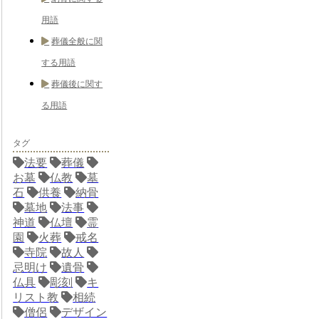
用語
葬儀全般に関
する用語
葬儀後に関す
る用語
タグ
法要
葬儀
お墓
仏教
墓
石
供養
納骨
墓地
法事
神道
仏壇
霊
園
火葬
戒名
寺院
故人
忌明け
遺骨
仏具
彫刻
キ
リスト教
相続
僧侶
デザイン