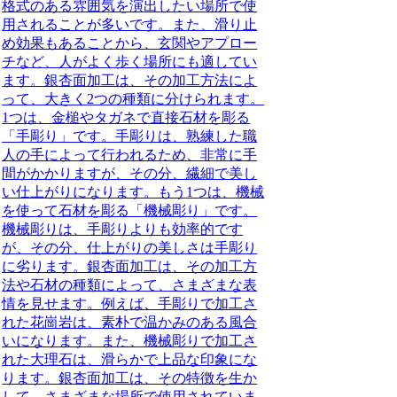
格式のある雰囲気を演出したい場所で使
用されることが多いです。また、滑り止
め効果もあることから、玄関やアプロー
チなど、人がよく歩く場所にも適してい
ます。銀杏面加工は、その加工方法によ
って、大きく2つの種類に分けられます。
1つは、金槌やタガネで直接石材を彫る
「手彫り」です。手彫りは、熟練した職
人の手によって行われるため、非常に手
間がかかりますが、その分、繊細で美し
い仕上がりになります。もう1つは、機械
を使って石材を彫る「機械彫り」です。
機械彫りは、手彫りよりも効率的です
が、その分、仕上がりの美しさは手彫り
に劣ります。銀杏面加工は、その加工方
法や石材の種類によって、さまざまな表
情を見せます。例えば、手彫りで加工さ
れた花崗岩は、素朴で温かみのある風合
いになります。また、機械彫りで加工さ
れた大理石は、滑らかで上品な印象にな
ります。銀杏面加工は、その特徴を生か
して、さまざまな場所で使用されていま