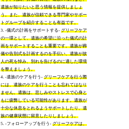
遺族が知りたいと思う情報を提供しましょ
う。また、遺族が信頼できる専門家やサポー
トグループを紹介することも有益です。
3. -儀式の計画をサポートする-
グリーフケア
の一環として、遺族の希望に沿った儀式の計
画をサポートすることも重要です。遺族が葬
儀や告別式を計画するのを手伝い、遺族が故
人の死を悼み、別れを告げるのに適した環境
を整えましょう。
4. -遺族のケアを行う-
グリーフケアを行う際
には、遺族のケアを行うことも忘れてはなり
ません。遺族は、悲しみやストレスで心身と
もに疲弊している可能性があります。遺族が
十分な休息をとれるようサポートしたり、遺
族の健康状態に留意したりしましょう。
5. -フォローアップを行う-
グリーフケアは、