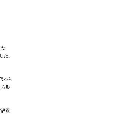
した
した。
代から
、方形
に設置