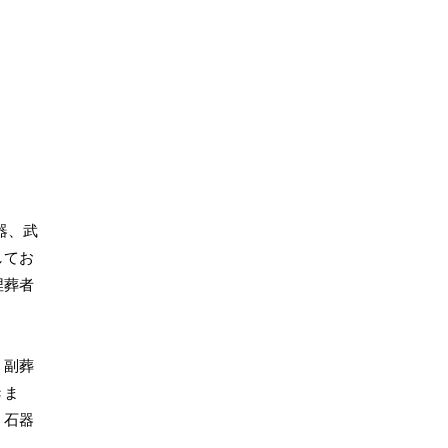
器、武
してお
埋葬者
。副葬
きま
、石器