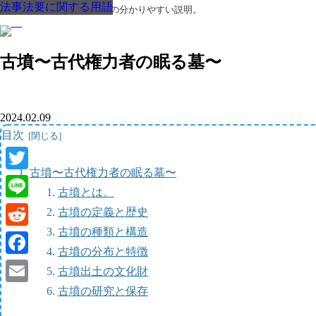
法事法要に関する用語
法事法要に関する用語
法事法要に関する用語
法事法要に関する用語
法事法要に関する用語
法事法要に関する用語
法事法要に関する用語
葬儀・葬式・法要についての分かりやすい説明。
古墳〜古代権力者の眠る墓〜
2024.02.09
目次
古墳〜古代権力者の眠る墓〜
Twitter
古墳とは。
Line
古墳の定義と歴史
古墳の種類と構造
Reddit
古墳の分布と特徴
Facebook
古墳出土の文化財
古墳の研究と保存
Email