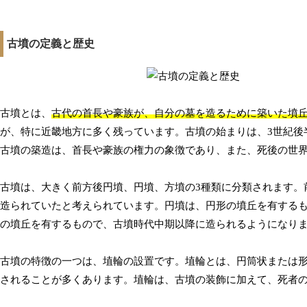
古墳の定義と歴史
古墳とは、
古代の首長や豪族が、自分の墓を造るために築いた墳
が、特に近畿地方に多く残っています。古墳の始まりは、3世紀後
古墳の築造は、首長や豪族の権力の象徴であり、また、死後の世
古墳は、大きく前方後円墳、円墳、方墳の3種類に分類されます。
造られていたと考えられています。円墳は、円形の墳丘を有する
の墳丘を有するもので、古墳時代中期以降に造られるようになり
古墳の特徴の一つは、埴輪の設置です。埴輪とは、円筒状または
されることが多くあります。埴輪は、古墳の装飾に加えて、死者