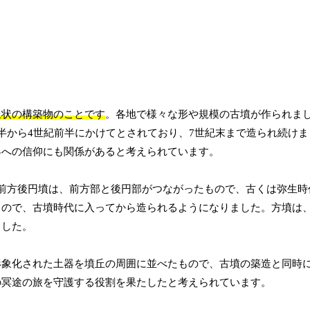
丘状の構築物のことです
。各地で様々な形や規模の古墳が作られま
半から4世紀前半にかけてとされており、7世紀末まで造られ続けま
界への信仰にも関係があると考えられています。
前方後円墳は、前方部と後円部がつながったもので、古くは弥生時
もので、古墳時代に入ってから造られるようになりました。方墳は
ました。
形象化された土器を墳丘の周囲に並べたもので、古墳の築造と同時
の冥途の旅を守護する役割を果たしたと考えられています。