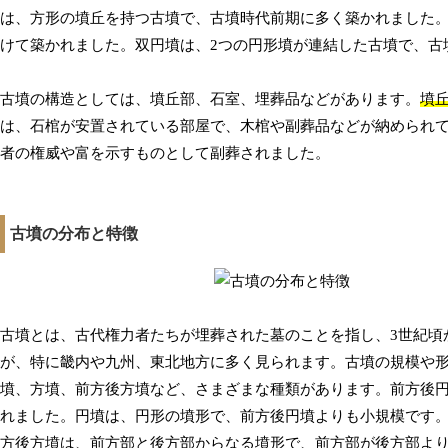
は、方形の墳丘を持つ古墳で、古墳時代前期に多く築かれました
けて築かれました。双円墳は、2つの円形墳が連結した古墳で、古
古墳の構造としては、墳丘部、石室、埋葬品などがあります。
墳
は、石棺が安置されている部屋で、木棺や副葬品などが納められ
者の権威や富を示すものとして副葬されました。
古墳の分布と特徴
古墳とは、古代権力者たちが埋葬された墓のことを指し、3世紀頃
が、特に畿内や九州、東北地方に多く見られます。古墳の規模や
墳、方墳、前方後方墳など、さまざまな種類があります。前方後
れました。円墳は、円形の墳形で、前方後円墳よりも小規模です
方後方墳は、前方部と後方部からなる墳形で、前方部が後方部よ