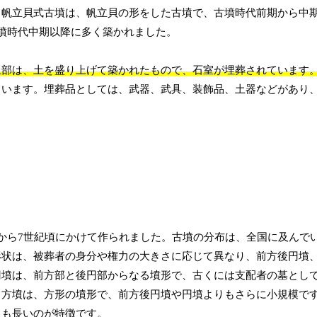
。帆立貝式古墳は、帆立貝の形をした古墳で、古墳時代前期から中
墳時代中期以降に多く築かれました。
丘部は、土を盛り上げて築かれたもので、石室が埋葬されています
ています。埋葬品としては、武器、武具、装飾品、土器などがあり
から7世紀頃にかけて作られました。古墳の分布は、全国に及んで
形状は、被葬者の身分や権力の大きさに応じて異なり、前方後円墳
円墳は、前方部と後円部からなる墳形で、古くには支配者の墓とし
。方墳は、方形の墳形で、前方後円墳や円墳よりもさらに小規模で
りも長いのが特徴です。