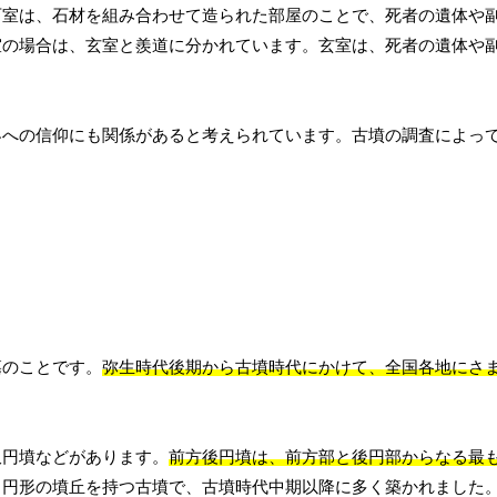
石室は、石材を組み合わせて造られた部屋のことで、死者の遺体や
室の場合は、玄室と羨道に分かれています。玄室は、死者の遺体や
界への信仰にも関係があると考えられています。古墳の調査によっ
。
墓のことです。
弥生時代後期から古墳時代にかけて、全国各地にさ
双円墳などがあります。
前方後円墳は、前方部と後円部からなる最
、円形の墳丘を持つ古墳で、古墳時代中期以降に多く築かれました