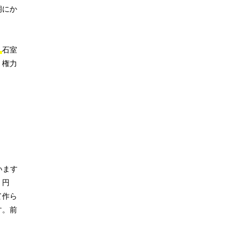
期にか
。
石室
、権力
います
、円
て作ら
す。前