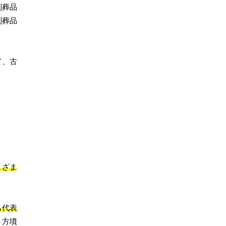
副葬品
副葬品
て、古
まざま
も代表
。方墳