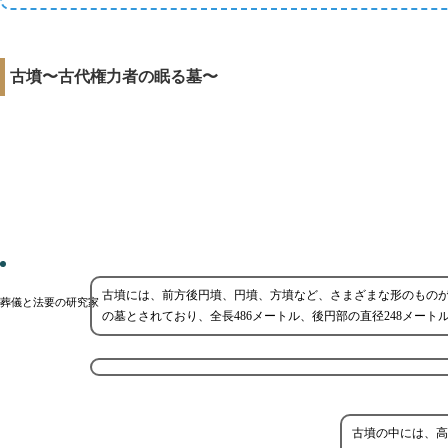
古墳〜古代権力者の眠る墓〜
古墳には、前方後円墳、円墳、方墳など、さまざまな形のもの
葬儀と法要の研究家
の墓とされており、全長486メートル、後円部の直径248メート
古墳の中には、高