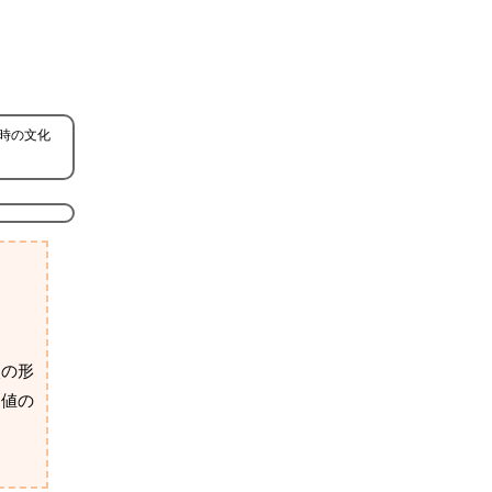
時の文化
穴の形
価値の