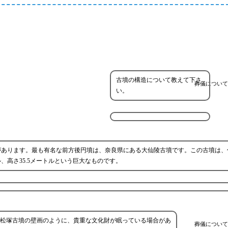
古墳の構造について教えて下さ
葬儀について
い。
があります。最も有名な前方後円墳は、奈良県にある大仙陵古墳です。この古墳は、
ル、高さ35.5メートルという巨大なものです。
松塚古墳の壁画のように、貴重な文化財が眠っている場合があ
葬儀について