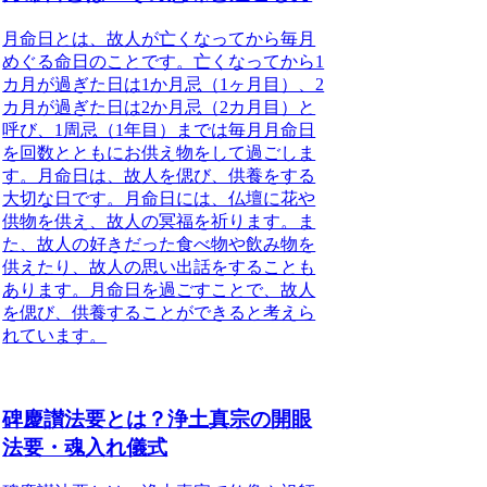
月命日とは、故人が亡くなってから毎月
めぐる命日のことです。亡くなってから1
カ月が過ぎた日は1か月忌（1ヶ月目）、2
カ月が過ぎた日は2か月忌（2カ月目）と
呼び、
1周忌（1年目）までは毎月月命日
を回数とともにお供え物をして過ごしま
す
。月命日は、故人を偲び、供養をする
大切な日です。月命日には、仏壇に花や
供物を供え、故人の冥福を祈ります。ま
た、故人の好きだった食べ物や飲み物を
供えたり、故人の思い出話をすることも
あります。月命日を過ごすことで、故人
を偲び、供養することができると考えら
れています。
碑慶讃法要とは？浄土真宗の開眼
法要・魂入れ儀式