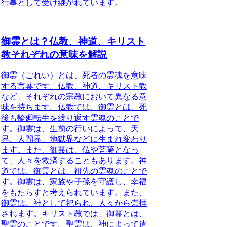
行事として受け継がれています。
御霊とは？仏教、神道、キリスト
教それぞれの意味を解説
御霊（ごれい）とは、死者の霊魂を意味
する言葉
です。仏教、神道、キリスト教
など、それぞれの宗教において異なる意
味を持ちます。
仏教では、御霊とは、死
後も輪廻転生を繰り返す霊魂のこと
で
す。御霊は、生前の行いによって、天
界、人間界、地獄界などに生まれ変わり
ます。また、御霊は、仏や菩薩となっ
て、人々を救済することもあります。
神
道では、御霊とは、祖先の霊魂のこと
で
す。御霊は、家族や子孫を守護し、幸福
をもたらすと考えられています。また、
御霊は、神として祀られ、人々から崇拝
されます。
キリスト教では、御霊とは、
聖霊のこと
です。聖霊は、神によって遣