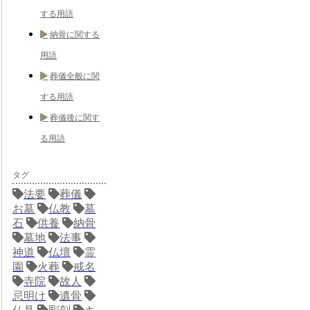
する用語
納骨に関する
用語
葬儀全般に関
する用語
葬儀後に関す
る用語
タグ
法要
葬儀
お墓
仏教
墓
石
供養
納骨
墓地
法事
神道
仏壇
霊
園
火葬
戒名
寺院
故人
忌明け
遺骨