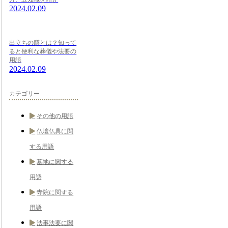
2024.02.09
出立ちの膳とは？知って
ると便利な葬儀や法要の
用語
2024.02.09
カテゴリー
その他の用語
仏壇仏具に関
する用語
墓地に関する
用語
寺院に関する
用語
法事法要に関