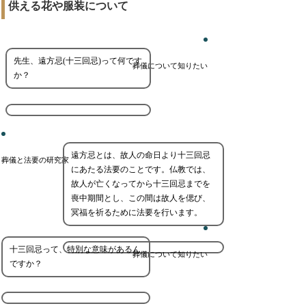
供える花や服装について
先生、遠方忌(十三回忌)って何です
葬儀について知りたい
か？
遠方忌とは、故人の命日より十三回忌
葬儀と法要の研究家
にあたる法要のことです。仏教では、
故人が亡くなってから十三回忌までを
喪中期間とし、この間は故人を偲び、
冥福を祈るために法要を行います。
十三回忌って、特別な意味があるん
葬儀について知りたい
ですか？