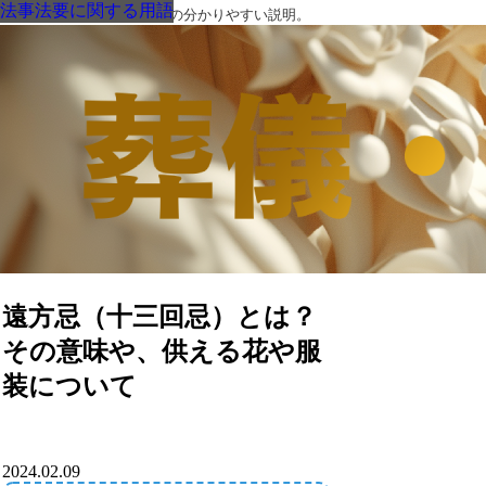
法事法要に関する用語
法事法要に関する用語
法事法要に関する用語
法事法要に関する用語
法事法要に関する用語
法事法要に関する用語
法事法要に関する用語
葬儀・葬式・法要についての分かりやすい説明。
遠方忌（十三回忌）とは？
その意味や、供える花や服
装について
2024.02.09