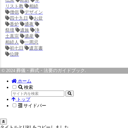
仏具
彫刻
キ
リスト教
相続
僧侶
デザイン
四十九日
お盆
香炉
通夜
祭壇
遺族
浄
土真宗
遺産
相続人
一周忌
初七日
遺言書
位牌
© 2024 葬儀・葬式・法要のガイドブック.
ホーム
検索
トップ
サイドバー
タイトルとURLをコピーしました