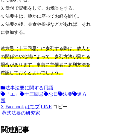
して参列する。
3. 受付で記帳をして、お焼香をする。
4. 法要中は、静かに座ってお経を聞く。
5. 法要の後、会食や挨拶などがあれば、それ
に参加する。
遠方忌（十三回忌）に参列する際は、故人と
の関係性や地域によって、参列方法が異なる
場合があります。事前に主催者に参列方法を
確認しておくとよいでしょう。
法事法要に関する用語
「エ」
十三回忌
忌日
法要
遠方
忌
X
Facebook
はてブ
LINE
コピー
葬式法要の研究家
関連記事