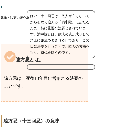
はい、十三回忌は、故人が亡くなって
葬儀と法要の研究家
から初めて迎える「満中陰」にあたる
ため、特に重要な法要とされていま
す。満中陰とは、故人の魂が成仏して
浄土に旅立つとされる日であり、この
日に法要を行うことで、故人の冥福を
祈り、成仏を願うのです。
遠方忌とは。
遠方忌は、死後13年目に営まれる法要の
ことです。
遠方忌（十三回忌）の意味