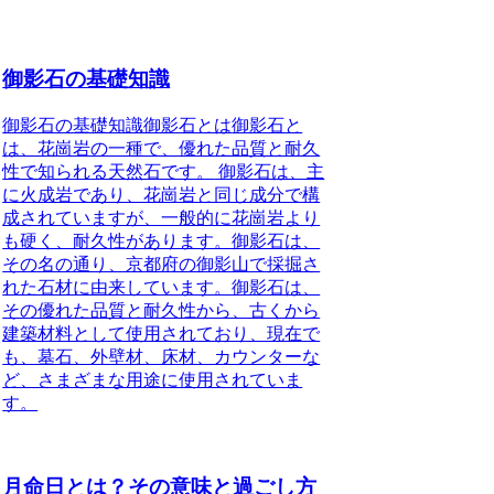
御影石の基礎知識
御影石の基礎知識御影石とは
御影石と
は、花崗岩の一種で、優れた品質と耐久
性で知られる天然石です。
御影石は、主
に火成岩であり、花崗岩と同じ成分で構
成されていますが、一般的に花崗岩より
も硬く、耐久性があります。御影石は、
その名の通り、京都府の御影山で採掘さ
れた石材に由来しています。御影石は、
その優れた品質と耐久性から、古くから
建築材料として使用されており、現在で
も、墓石、外壁材、床材、カウンターな
ど、さまざまな用途に使用されていま
す。
月命日とは？その意味と過ごし方