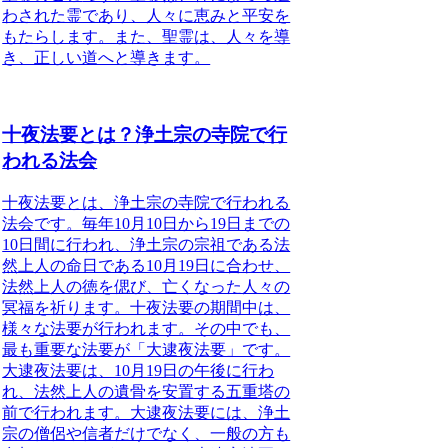
わされた霊であり、人々に恵みと平安を
もたらします。また、聖霊は、人々を導
き、正しい道へと導きます。
十夜法要とは？浄土宗の寺院で行
われる法会
十夜法要とは、浄土宗の寺院で行われる
法会
です。毎年10月10日から19日までの
10日間に行われ、浄土宗の宗祖である法
然上人の命日である10月19日に合わせ、
法然上人の徳を偲び、亡くなった人々の
冥福を祈ります。十夜法要の期間中は、
様々な法要が行われます。その中でも、
最も重要な法要が「大逮夜法要」です。
大逮夜法要は、10月19日の午後に行わ
れ、法然上人の遺骨を安置する五重塔の
前で行われます。大逮夜法要には、浄土
宗の僧侶や信者だけでなく、一般の方も