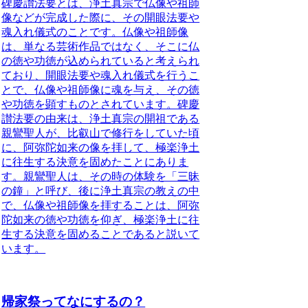
碑慶讃法要とは、浄土真宗で仏像や祖師
像などが完成した際に、その開眼法要や
魂入れ儀式のことです。仏像や祖師像
は、
単なる芸術作品ではなく、そこに仏
の徳や功徳が込められていると考えられ
ており
、開眼法要や魂入れ儀式を行うこ
とで、
仏像や祖師像に魂を与え、その徳
や功徳を顕す
ものとされています。碑慶
讃法要の由来は、浄土真宗の開祖である
親鸞聖人が、比叡山で修行をしていた頃
に、阿弥陀如来の像を拝して、極楽浄土
に往生する決意を固めたことにありま
す。親鸞聖人は、その時の体験を「三昧
の鐘」と呼び、後に浄土真宗の教えの中
で、仏像や祖師像を拝することは、阿弥
陀如来の徳や功徳を仰ぎ、極楽浄土に往
生する決意を固めることであると説いて
います。
帰家祭ってなにするの？