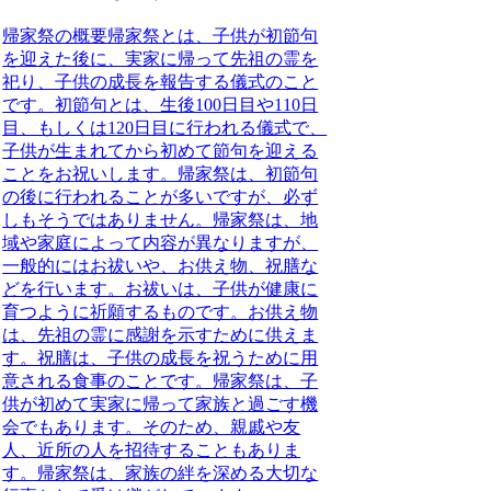
帰家祭の概要
帰家祭とは、子供が初節句
を迎えた後に、実家に帰って先祖の霊を
祀り、子供の成長を報告する儀式のこと
です。
初節句とは、生後100日目や110日
目、もしくは120日目に行われる儀式で、
子供が生まれてから初めて節句を迎える
ことをお祝いします。帰家祭は、初節句
の後に行われることが多いですが、必ず
しもそうではありません。帰家祭は、地
域や家庭によって内容が異なりますが、
一般的にはお祓いや、お供え物、祝膳な
どを行います。お祓いは、子供が健康に
育つように祈願するものです。お供え物
は、先祖の霊に感謝を示すために供えま
す。祝膳は、子供の成長を祝うために用
意される食事のことです。帰家祭は、子
供が初めて実家に帰って家族と過ごす機
会でもあります。そのため、親戚や友
人、近所の人を招待することもありま
す。帰家祭は、家族の絆を深める大切な