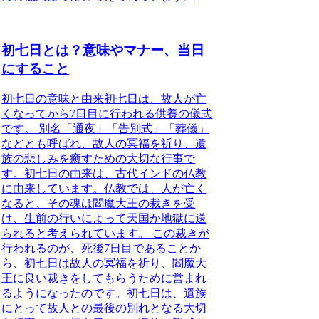
初七日とは？意味やマナー、当日
にすること
初七日の意味と由来
初七日は、故人が亡
くなってから7日目に行われる供養の儀式
です。
別名「通夜」「告別式」「葬儀」
などとも呼ばれ、故人の冥福を祈り、遺
族の悲しみを癒すための大切な行事で
す。初七日の由来は、古代インドの仏教
に由来しています。
仏教では、人が亡く
なると、その魂は閻魔大王の裁きを受
け、生前の行いによって天国か地獄に送
られると考えられています。
この裁きが
行われるのが、死後7日目であることか
ら、初七日は故人の冥福を祈り、閻魔大
王に良い裁きをしてもらうために営まれ
るようになったのです。初七日は、遺族
にとって故人との最後の別れとなる大切