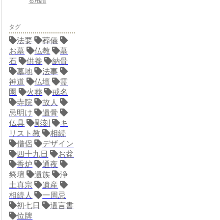
る用語
タグ
法要
葬儀
お墓
仏教
墓
石
供養
納骨
墓地
法事
神道
仏壇
霊
園
火葬
戒名
寺院
故人
忌明け
遺骨
仏具
彫刻
キ
リスト教
相続
僧侶
デザイン
四十九日
お盆
香炉
通夜
祭壇
遺族
浄
土真宗
遺産
相続人
一周忌
初七日
遺言書
位牌