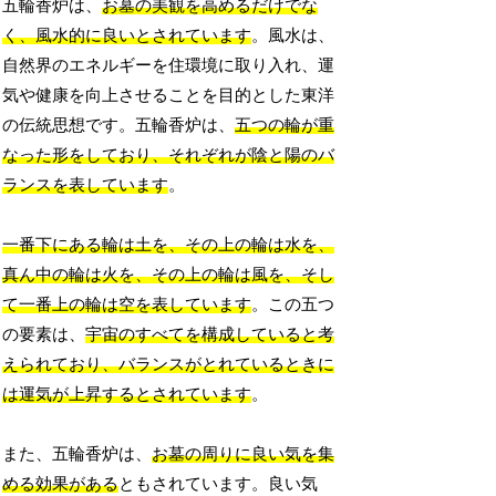
五輪香炉は、
お墓の美観を高めるだけでな
く、風水的に良いとされています
。風水は、
自然界のエネルギーを住環境に取り入れ、運
気や健康を向上させることを目的とした東洋
の伝統思想です。五輪香炉は、
五つの輪が重
なった形をしており、それぞれが陰と陽のバ
ランスを表しています
。
一番下にある輪は土を、その上の輪は水を、
真ん中の輪は火を、その上の輪は風を、そし
て一番上の輪は空を表しています
。この五つ
の要素は、
宇宙のすべてを構成していると考
えられており、バランスがとれているときに
は運気が上昇するとされています
。
また、五輪香炉は、
お墓の周りに良い気を集
める効果がある
ともされています。良い気