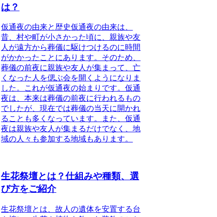
は？
仮通夜の由来と歴史
仮通夜の由来は、
昔、村や町が小さかった頃に、親族や友
人が遠方から葬儀に駆けつけるのに時間
がかかったことにあります。そのため、
葬儀の前夜に親族や友人が集まって、亡
くなった人を偲ぶ会を開くようになりま
した。これが仮通夜の始まりです。仮通
夜は、本来は葬儀の前夜に行われるもの
でしたが、現在では葬儀の当天に開かれ
ることも多くなっています。また、仮通
夜は親族や友人が集まるだけでなく、地
域の人々も参加する地域もあります。
生花祭壇とは？仕組みや種類、選
び方をご紹介
生花祭壇とは、故人の遺体を安置する台