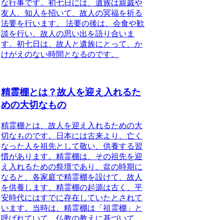
な行事です。
初七日には、遺族は親戚や
友人、知人を招いて、故人の冥福を祈る
法要を行います。
法要の後は、会食や歓
談を行い、故人の思い出を語り合いま
す。初七日は、故人と遺族にとって、か
けがえのない時間となるのです。
精霊棚とは？故人を迎え入れるた
めの大切なもの
精霊棚とは、故人を迎え入れるための大
切なものです。
日本には古来より、亡く
なった人を祖先として敬い、供養する習
慣があります。精霊棚は、その祖先を迎
え入れるための祭壇であり、盆の時期に
なると、各家庭で精霊棚を設けて、故人
を供養します。精霊棚の起源は古く、平
安時代にはすでに存在していたとされて
います。当時は、精霊棚は「祖霊棚」と
呼ばれていて、仏教の教えに基づいて、