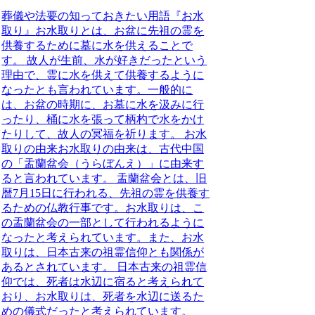
葬儀や法要の知っておきたい用語『お水
取り』
お水取りとは、お盆に先祖の霊を
供養するために墓に水を供えることで
す。
故人が生前、水が好きだったという
理由で、霊に水を供えて供養するように
なったとも言われています。一般的に
は、
お盆の時期に、お墓に水を汲みに行
ったり、桶に水を張って柄杓で水をかけ
たりして、故人の冥福を祈ります。
お水
取りの由来お水取りの由来は、
古代中国
の「盂蘭盆会（うらぼんえ）」に由来す
ると言われています。
盂蘭盆会とは、旧
暦7月15日に行われる、先祖の霊を供養す
るための仏教行事です。お水取りは、こ
の盂蘭盆会の一部として行われるように
なったと考えられています。また、お水
取りは、
日本古来の祖霊信仰とも関係が
あるとされています。
日本古来の祖霊信
仰では、死者は水辺に宿ると考えられて
おり、お水取りは、死者を水辺に送るた
めの儀式だったと考えられています。