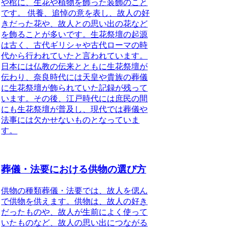
や棺に、生花や植物を飾った装飾のこと
です。
供養、追悼の意を表し、故人の好
きだった花や、故人との思い出の花など
を飾ることが多いです。
生花祭壇の起源
は古く
、古代ギリシャや古代ローマの時
代から行われていたと言われています。
日本には仏教の伝来とともに生花祭壇が
伝わり、奈良時代には天皇や貴族の葬儀
に生花祭壇が飾られていた記録が残って
います。その後、江戸時代には庶民の間
にも生花祭壇が普及し、現代では葬儀や
法事には欠かせないものとなっていま
す。
葬儀・法要における供物の選び方
供物の種類
葬儀・法要では、故人を偲ん
で供物を供えます。供物は、故人の好き
だったものや、故人が生前によく使って
いたものなど、故人の思い出につながる