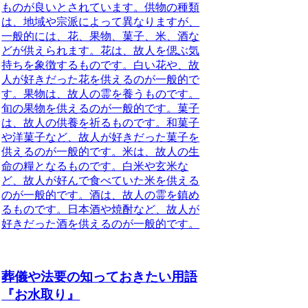
ものが良いとされています。供物の種類
は、地域や宗派によって異なりますが、
一般的には、花、果物、菓子、米、酒な
どが供えられます。
花
は、故人を偲ぶ気
持ちを象徴するものです。白い花や、故
人が好きだった花を供えるのが一般的で
す。
果物
は、故人の霊を養うものです。
旬の果物を供えるのが一般的です。
菓子
は、故人の供養を祈るものです。和菓子
や洋菓子など、故人が好きだった菓子を
供えるのが一般的です。
米
は、故人の生
命の糧となるものです。白米や玄米な
ど、故人が好んで食べていた米を供える
のが一般的です。
酒
は、故人の霊を鎮め
るものです。日本酒や焼酎など、故人が
好きだった酒を供えるのが一般的です。
葬儀や法要の知っておきたい用語
『お水取り』