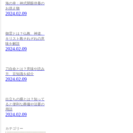
海の幸：神式開眼供養の
お供え物
2024.02.09
御霊とは？仏教、神道、
キリスト教それぞれの意
味を解説
2024.02.09
刀自命とは？意味や読み
方、豆知識を紹介
2024.02.09
出立ちの膳とは？知って
ると便利な葬儀や法要の
用語
2024.02.09
カテゴリー