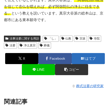
を信じて念仏を唱えれば、必ず阿弥陀仏の浄土に往生でき
る」
という教えを説いています。真宗大谷派の総本山は、京
都市にある東本願寺です。
法事法要に関する用語
「し」
仏教
宗派
寺院
法要
浄土真宗
葬儀
X
Facebook
はてブ
LINE
コピー
葬式法要の研究家
関連記事