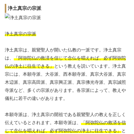
浄土真宗の宗派
浄土真宗の宗派
浄土真宗は、親鸞聖人が開いた仏教の一派です。浄土真宗
は、
「阿弥陀仏の救済を信じて念仏を唱えれば、必ず阿弥陀
仏の浄土に往生できる」
という教えを説いています。浄土真
宗には、本願寺派、大谷派、西本願寺派、真宗大谷派、真宗
木辺派、真宗高田派、真宗興正派、真宗佛光寺派、真宗誠照
寺派など、多くの宗派があります。各宗派によって、教えや
儀礼に若干の違いがあります。
本願寺派は、浄土真宗の開祖である親鸞聖人の教えを正しく
伝えているとされます。本願寺派は、
「阿弥陀仏の救済を信
じて念仏を唱えれば、必ず阿弥陀仏の浄土に往生できる」
と