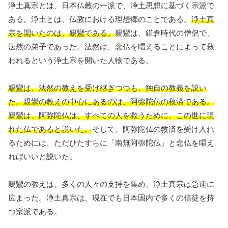
浄土真宗とは、日本仏教の一派で、浄土思想に基づく宗派で
ある。浄土とは、仏教における理想郷のことである。
浄土真
宗を開いたのは、親鸞である。
親鸞は、鎌倉時代の僧侶で、
法然の弟子であった。法然は、念仏を唱えることによって救
われるという浄土宗を開いた人物である。
親鸞は、法然の教えを受け継ぎつつも、独自の教義を説い
た。親鸞の教えの中心にあるのは、阿弥陀仏の救済である。
親鸞は、阿弥陀仏は、すべての人を救うために、この世に現
れた仏であると説いた。
そして、阿弥陀仏の救済を受け入れ
るためには、ただひたすらに「南無阿弥陀仏」と念仏を唱え
ればいいと説いた。
親鸞の教えは、多くの人々の支持を集め、浄土真宗は急速に
広まった。浄土真宗は、現在でも日本国内で多くの信徒を持
つ宗派である。