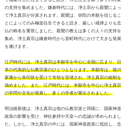
の支持を集めました。鎌倉時代には、浄土宗から親鸞によっ
て浄土真宗が分派されます。親鸞は、弥陀の本願を信じるこ
とによってのみ極楽往生できると説き、厳しい戒律よりも念
仏の称名を重視しました。親鸞の教えは多くの人々の支持を
集め、浄土真宗は鎌倉時代から室町時代にかけて大きな発展
を遂げます。
江戸時代には、浄土真宗は本願寺を中心に全国に広まり、日
本の代表的な仏教宗派のひとつとなります。本願寺は、徳川
家康から朱印状を受けて寺領を安堵され、浄土真宗の統制を
強めました。また、江戸時代には、本願寺を中心に浄土真宗
の学問や文化が発展し、多くの学者が輩出されました。
明治維新後は、浄土真宗は他の仏教宗派と同様に、国家神道
政策の影響を受け、神社参拝や天皇への忠誠が求められまし
た。しかし、浄土真宗の中には、国家神道政策に抵抗し、念