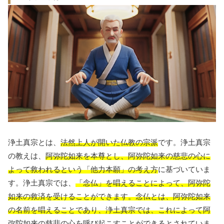
浄土真宗とは、
法然上人が開いた仏教の宗派
です。浄土真宗
の教えは、
阿弥陀如来を本尊とし、阿弥陀如来の慈悲の心に
よって救われるという「他力本願」の考え方
に基づいていま
す。浄土真宗では、
「念仏」を唱えることによって、阿弥陀
如来の救済を受けることができます。念仏とは、阿弥陀如来
の名前を唱えることであり、浄土真宗では、これによって阿
弥陀如来の慈悲の心を呼び起こすことができるとされていま