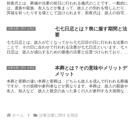
前夜式とは、葬儀や法要の前日に行われる儀式
のことです。一般的に
は、遺族や親族、友人などが集まって、故人との別れを惜しんだり、
冥福を祈ったりする場として設けられます。前夜式は、故人の自宅や
葬儀場、寺院などで行われることが多いです。前夜式の内容は、地域
や宗派によって異なりますが、一般的には、焼香や献花、読経、弔辞
などが行われます。また、故人の思い出を語り合ったり、故人の好き
七七日忌とは？喪に服す期間と法
法事法要に関する用語
な音楽を流したりすることもあります。前夜式は、故人との最後の別
要
れとなる大切なセレモニーであり、遺族や親族にとって、故人を偲
び、悲しみを分かち合う大切な時間となります。
七七日忌とは、故人が亡くなってから七七日目の日に行われる法要の
ことで、その日に合わせて行われる法要が七七日忌
といいます。七々
日忌は、故人が成仏するための最後の法要と位置づけられており、故
人を偲び、死後の冥福を祈るものです。
一般的には、四十九日法要よ
りも小規模な法要で、親族やごく親しい友人など、故人と親しかった
人たちのみが出席して行われます
。
七七日忌の由来は、仏教の経典の
本葬とは？その意味やメリットデ
法事法要に関する用語
中に出てくる「七七日間の供養」という考え方
に基づいています。仏
メリット
教では、人が亡くなった後、七七日間の間に七回、閻魔大王の前で生
前の行いを裁かれ、その結果に応じて極楽浄土に行くか、地獄に行く
本葬と密葬の違い
本葬と密葬は、どちらも故人を偲んで行われる葬儀
かが決まると考えられています。
七七日忌は、この七七日間の供養の
ですが、その規模や参列者などが異なります。本葬は、故人の親族や
最終日に行われる法要で、故人が極楽浄土に行けるよう祈るもので
友人、知人など、故人と親交のあった多くの人が参列する大規模な葬
す
。
儀です。一方、密葬は、故人の親族やごく親しい友人など、故人と親
交の深かった限られた人だけが参列する小規模な葬儀です。本葬は、
一般的に故人が亡くなってから1週間前後に行われます。一方、密葬
は、一般的に故人が亡くなってから1～2日以内に行われます。本葬
は、故人を偲んで盛大に執り行うことが一般的ですが、密葬は、故人
ホーム
法事法要に関する用語
を偲んで静かに送ることが一般的です。本葬は、故人の遺体を火葬ま
たは埋葬する前に、故人の遺体を安置して、参列者が故人と最後のお
別れをする場となります。一方、密葬は、故人の遺体を火葬または埋
葬した後、故人の遺骨を安置して、参列者が故人と最後のお別れをす