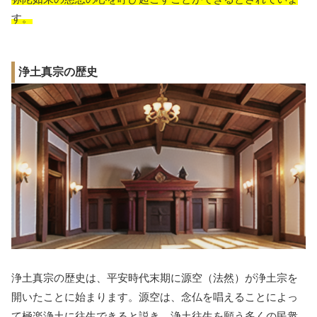
す。
浄土真宗の歴史
浄土真宗の歴史は、平安時代末期に源空（法然）が浄土宗を
開いたことに始まります。源空は、念仏を唱えることによっ
て極楽浄土に往生できると説き、浄土往生を願う多くの民衆