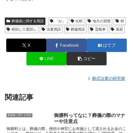
葬儀後に関する用語
「か」
出棺
地方の習慣
棺
棺回し三度回し
法要用語
葬儀用語
霊柩車
風習
X
Facebook
はてブ
LINE
コピー
葬式法要の研究家
関連記事
御膳料ってなに？葬儀の際のマナ
葬儀後に関する用語
ーや注意点
御膳料とは、葬儀の際、僧侶や神官にお布施として渡されるお金
のこ