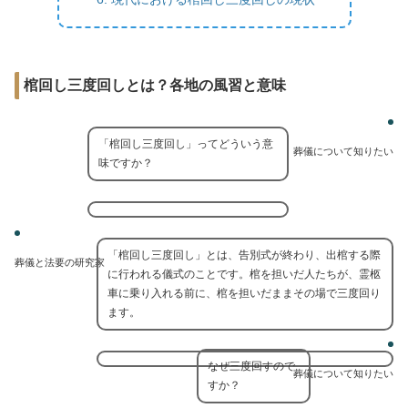
棺回し三度回しとは？各地の風習と意味
「棺回し三度回し」ってどういう意
葬儀について知りたい
味ですか？
「棺回し三度回し」とは、告別式が終わり、出棺する際
葬儀と法要の研究家
に行われる儀式のことです。棺を担いだ人たちが、霊柩
車に乗り入れる前に、棺を担いだままその場で三度回り
ます。
なぜ三度回すので
葬儀について知りたい
すか？