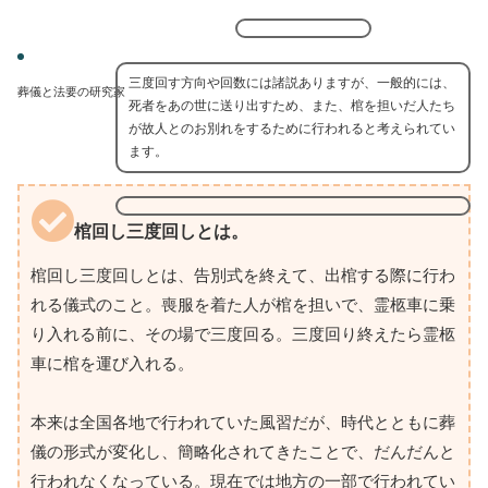
三度回す方向や回数には諸説ありますが、一般的には、
葬儀と法要の研究家
死者をあの世に送り出すため、また、棺を担いだ人たち
が故人とのお別れをするために行われると考えられてい
ます。
棺回し三度回しとは。
棺回し三度回しとは、告別式を終えて、出棺する際に行わ
れる儀式のこと。喪服を着た人が棺を担いで、霊柩車に乗
り入れる前に、その場で三度回る。三度回り終えたら霊柩
車に棺を運び入れる。
本来は全国各地で行われていた風習だが、時代とともに葬
儀の形式が変化し、簡略化されてきたことで、だんだんと
行われなくなっている。現在では地方の一部で行われてい