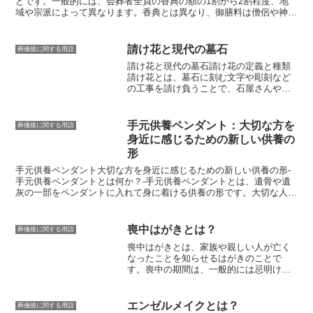
とです。一般的には、会葬者全員の香典の額の
1割から2割程度、地
域や宗派によって異なります
。香典とは異なり、御膳料は
僧侶や神官
に対して直接手渡すのが一般的
です。御膳料を渡すタイミングは、葬
儀の最後に僧侶や神官が挨拶をする際に渡すのが一般的です。御膳料
を渡す際には、
一万円、五千円、三千円などの新札
を用意しましょ
請け花と現代の墓石
葬儀後に関する用語
う。お札を
袱紗（ふくさ）に包んで
、僧侶や神官に手渡します。袱紗
請け花と現代の墓石
請け花の定義と種類
は、喪服の左胸に入れるか、帯に挟んでおくと良いでしょう。御膳料
請け花とは、墓石に刻む文字や彫刻など
を渡す際には、
「お布施です」と一言添えて
、僧侶や神官に手渡しま
の工事を請け負うことで、石屋さんや彫
す。僧侶や神官がお布施を受け取ったら、
「ありがとうございます」
刻屋さんが行うものです。請け花には、
とお礼を言いましょう
。
主に以下の3種類があります。1. 墓石の彫
刻これは、墓石に故人の名前や戒名など
手元供養ペンダント：大切な方を
葬儀後に関する用語
を彫刻することです。最も一般的な請け
身近に感じるための新しい供養の
花で、石屋さんや彫刻屋さんが専用の機
形
械を使って彫刻を行います。2. 墓石の建
立これは、墓石を新しく設置することで
手元供養ペンダント大切な方を身近に感じるための新しい供養の形-
す。石屋さんが墓石を製作し、墓地に設
手元供養ペンダントとは何か？-
手元供養ペンダントとは、遺骨や遺
置します。3. 墓石のクリーニングこれ
灰の一部をペンダントに入れて身に着ける供養の形です。
大切な人を
は、墓石を掃除することです。石屋さん
失った悲しみは、決して癒えることはありません。しかし、手元供養
が専用の洗浄剤を使って墓石を掃除し、
ペンダントを身に着けることで、まるで故人がいつもそばにいるよう
きれいにします。請け花は、墓石を建立
な感覚を得ることができます。手元供養ペンダントは、さまざまなデ
喪中はがきとは？
葬儀後に関する用語
したり、維持したりする上で重要な役割
ザインや素材で作られています。シンプルなものから、故人が好きだ
を果たしています。石屋さんに請け花を
喪中はがきとは、家族や親しい人が亡く
ったモチーフをあしらったものまで、幅広くあります。お気に入りの
依頼することで、故人の思い出をいつま
なったことを知らせるはがき
のことで
デザインや素材を選ぶことで、故人をより身近に感じることができる
でも残すことができます。
す。喪中の期間は、一般的には忌明けの
でしょう。手元供養ペンダントを身に着けることで、故人をいつでも
日から１年間とされていますが、地域や
思い出すことができます。外出先でも、仕事中であっても、故人を近
宗派によって異なります。喪中はがき
くに感じることができるのです。また、手元供養ペンダントを身に着
は、忌明けの日から数えて50日前から12
けることで、故人への想いをより強くすることができます。故人を失
エンゼルメイクとは？
葬儀後に関する用語