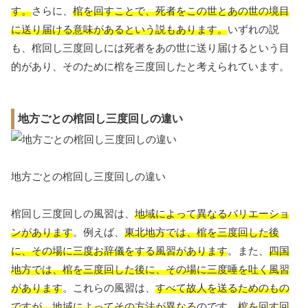
す。
さらに、
棺を回すことで、死者をこの世とあの世の境目
に送り届ける意味があるという説もあります。
いずれの説
も、棺回し三度回しには死者をあの世に送り届けるという目
的があり、そのために棺を三度回したと考えられています。
地方ごとの棺回し三度回しの違い
地方ごとの棺回し三度回しの違い
棺回し三度回しの風習は、
地域によって異なるバリエーショ
ンがあります
。例えば、
東北地方では、棺を三度回した後
に、その場に三度お辞儀をする風習があります
。また、
四国
地方では、棺を三度回した後に、その場に三度唾を吐く風習
があります
。これらの風習は、
すべて故人を送るためのもの
ですが、地域によってその方法が異なる
のです。
棺を回す回