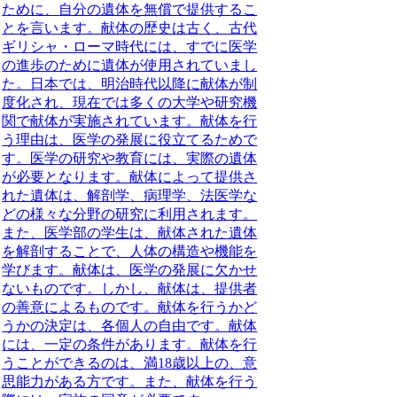
ために、自分の遺体を無償で提供するこ
とを言います。献体の歴史は古く、古代
ギリシャ・ローマ時代には、すでに医学
の進歩のために遺体が使用されていまし
た。日本では、明治時代以降に献体が制
度化され、現在では多くの大学や研究機
関で献体が実施されています。
献体を行
う理由は、医学の発展に役立てるためで
す。医学の研究や教育には、実際の遺体
が必要となります。献体によって提供さ
れた遺体は、解剖学、病理学、法医学な
どの様々な分野の研究に利用されます。
また、医学部の学生は、献体された遺体
を解剖することで、人体の構造や機能を
学びます。
献体は、医学の発展に欠かせ
ないものです。しかし、献体は、提供者
の善意によるものです。献体を行うかど
うかの決定は、各個人の自由です。献体
には、一定の条件があります。献体を行
うことができるのは、満18歳以上の、意
思能力がある方です。また、献体を行う