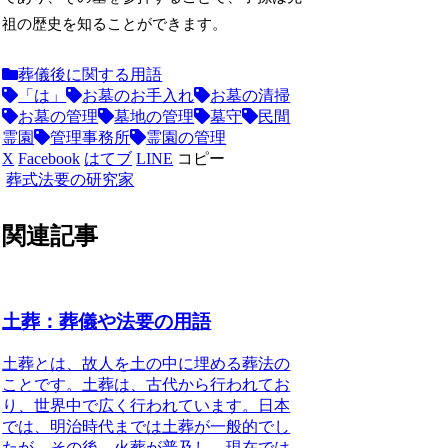
祖の歴史を知ることができます。
葬儀後に関する用語
「は」
お墓のお手入れ
お墓の清掃
お墓の管理
墓地の管理
墓守
民間
霊園
管理事務所
霊園の管理
X
Facebook
はてブ
LINE
コピー
葬式法要の研究家
関連記事
土葬：葬儀や法要の用語
土葬とは、
故人を土の中に埋める葬法
の
ことです。土葬は、古代から行われてお
り、世界中で広く行われています。日本
では、明治時代までは土葬が一般的でし
たが、その後、火葬が普及し、現在では