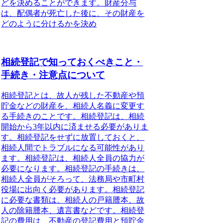
どを決めることができます。
財産分与
は、配偶者が死亡した後に、その財産を
どのように分けるかを決め
相続登記で知っておくべきこと・
手続き・注意点について
相続登記とは、故人が残した不動産や預
貯金などの財産を、相続人名義に変更す
る手続きのことです。
相続登記は、相続
開始から3年以内に済ませる必要がありま
す。
相続登記をせずに放置しておくと、
相続人間でトラブルになる可能性があり
ます。相続登記は、相続人全員の協力が
必要になります。
相続登記の手続きは、
相続人全員がそろって、法務局や市町村
役場に出向く必要があります。
相続登記
に必要な書類は、相続人の戸籍謄本、故
人の除籍謄本、遺言書などです。相続登
記の費用は、不動産の登記費用と預貯金