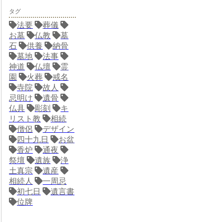
タグ
法要
葬儀
お墓
仏教
墓
石
供養
納骨
墓地
法事
神道
仏壇
霊
園
火葬
戒名
寺院
故人
忌明け
遺骨
仏具
彫刻
キ
リスト教
相続
僧侶
デザイン
四十九日
お盆
香炉
通夜
祭壇
遺族
浄
土真宗
遺産
相続人
一周忌
初七日
遺言書
位牌