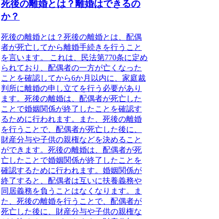
死後の離婚とは？離婚はできるの
か？
死後の離婚とは？
死後の離婚とは、配偶
者が死亡してから離婚手続きを行うこと
を言います。
これは、民法第770条に定め
られており、配偶者の一方が亡くなった
ことを確認してから6か月以内に、家庭裁
判所に離婚の申し立てを行う必要があり
ます。死後の離婚は、配偶者が死亡した
ことで婚姻関係が終了したことを確認す
るために行われます。また、死後の離婚
を行うことで、配偶者が死亡した後に、
財産分与や子供の親権などを決めること
ができます。死後の離婚は、配偶者が死
亡したことで婚姻関係が終了したことを
確認するために行われます。婚姻関係が
終了すると、配偶者は互いに扶養義務や
同居義務を負うことはなくなります。
ま
た、死後の離婚を行うことで、配偶者が
死亡した後に、財産分与や子供の親権な