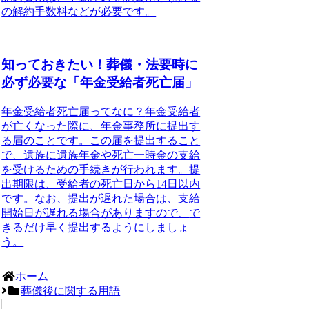
の解約手数料などが必要です。
知っておきたい！葬儀・法要時に
必ず必要な「年金受給者死亡届」
年金受給者死亡届ってなに？
年金受給者
が亡くなった際に、年金事務所に提出す
る届のことです。この届を提出すること
で、遺族に遺族年金や死亡一時金の支給
を受けるための手続きが行われます。提
出期限は、受給者の死亡日から
14日以内
です。なお、提出が遅れた場合は、支給
開始日が遅れる場合がありますので、
で
きるだけ早く提出
するようにしましょ
う。
ホーム
葬儀後に関する用語