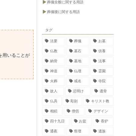
葬儀全般に関する用語
葬儀後に関する用語
タグ
法要
葬儀
お墓
仏教
墓石
供養
を用いることが
納骨
墓地
法事
神道
仏壇
霊園
火葬
戒名
寺院
故人
忌明け
遺骨
仏具
彫刻
キリスト教
相続
僧侶
デザイン
四十九日
お盆
香炉
通夜
祭壇
遺族