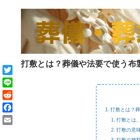
打敷とは？葬儀や法要で使う布
T
w
L
i
i
R
打敷とは？
t
n
e
F
打敷とは
t
e
d
a
打敷の意
e
E
d
c
打敷の種