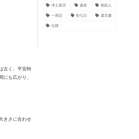
浄土真宗
遺産
相続人
一周忌
初七日
遺言書
位牌
は古く、平安時
間にも広がり、
大きさに合わせ