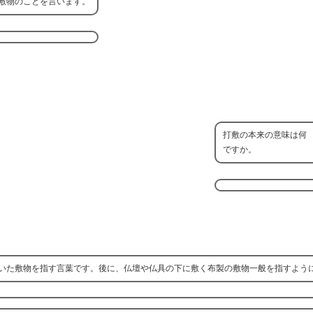
敷物のことを言います。
打敷の本来の意味は何
ですか。
いた敷物を指す言葉です。後に、仏壇や仏具の下に敷く布製の敷物一般を指すよう