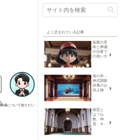
よく読まれている記事
血脈の意
味と葬儀
や法要で
の使い方
海の幸：
神式開眼
供養のお
供え物
葬儀について知りたい
御霊と
は？仏
教、神
道、キリ
スト教そ
れぞれの
意味を解