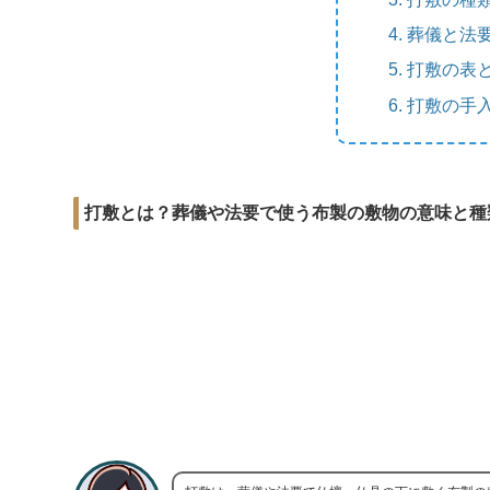
r
m
i
e
a
葬儀と法
t
b
i
打敷の表
o
l
打敷の手
o
k
打敷とは？葬儀や法要で使う布製の敷物の意味と種