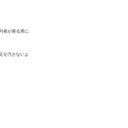
列者が座る席に
足を汚さないよ