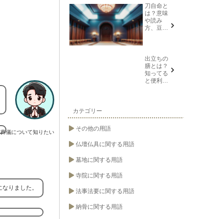
説
刀自命と
は？意味
や読み
方、豆知
識を紹介
出立ちの
膳とは？
知ってる
と便利な
葬儀や法
要の用語
カテゴリー
その他の用語
葬儀について知りたい
仏壇仏具に関する用語
墓地に関する用語
寺院に関する用語
になりました。
法事法要に関する用語
納骨に関する用語