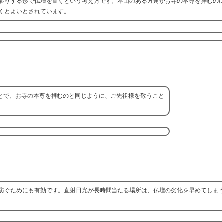
参りする形で仏壇を置くという考え方です。本山のある方角がお寺の本尊を拝むの
くとよいとされています。
とで、お寺の本尊を拝むのと同じように、ご先祖様を敬うこと
防ぐためにも有効です。直射日光が長時間当たる場所は、仏壇の劣化を早めてしま