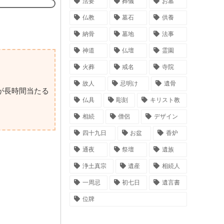
法要
葬儀
お墓
仏教
墓石
供養
納骨
墓地
法事
神道
仏壇
霊園
火葬
戒名
寺院
故人
忌明け
遺骨
が長時間当たる
仏具
彫刻
キリスト教
相続
僧侶
デザイン
四十九日
お盆
香炉
通夜
祭壇
遺族
浄土真宗
遺産
相続人
一周忌
初七日
遺言書
位牌