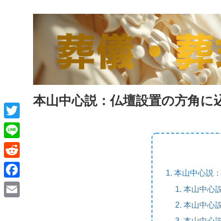
本山中心説：仏壇設置の方角に
T
w
L
i
i
R
本山中心説
t
n
e
F
本山中心
t
e
d
a
本山中心
e
E
d
c
本山中心