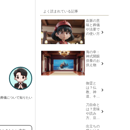
よく読まれている記事
血脈の意
味と葬儀
や法要で
の使い方
海の幸：
神式開眼
供養のお
供え物
御霊と
は？仏
教、神
道、キリ
葬儀について知りたい
スト教そ
刀自命と
れぞれの
は？意味
意味を解
や読み
説
方、豆知
識を紹介
出立ちの