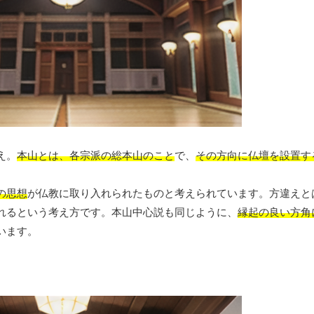
え。
本山とは、各宗派の総本山のこと
で、
その方向に仏壇を設置す
の思想
が仏教に取り入れられたものと考えられています。方違えと
れるという考え方です。本山中心説も同じように、
縁起の良い方角
います。