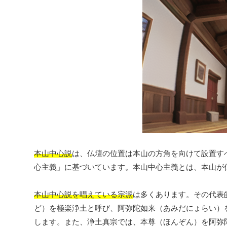
本山中心説
は、仏壇の位置は本山の方角を向けて設置す
心主義」に基づいています。本山中心主義とは、本山が
本山中心説を唱えている宗派
は多くあります。その代表
ど）を極楽浄土と呼び、阿弥陀如来（あみだにょらい）
します。また、浄土真宗では、本尊（ほんぞん）を阿弥