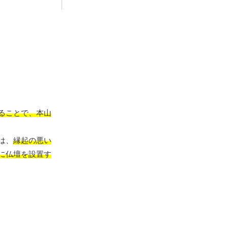
ることで、本山
は、
縁起の悪い
に仏壇を設置す