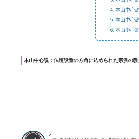
r
m
i
e
a
本山中心
t
b
i
本山中心
o
l
本山中心
o
k
本山中心説：仏壇設置の方角に込められた宗派の教