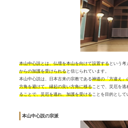
本山中心説とは、仏壇を本山を向けて設置する
という考
からの加護を受けられる
と信じられています。
本山中心説は、日本古来の宗教である
神道の「方違え」
方角を避けて、縁起の良い方角に移る
ことで、災厄を逃
ることで、災厄を逃れ、加護を受ける
ことを目的として
本山中心説の宗派