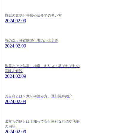
血脈の意味と葬儀や法要での使い方
2024.02.09
海の幸：神式開眼供養のお供え物
2024.02.09
御霊とは？仏教、神道、キリスト教それぞれの
意味を解説
2024.02.09
刀自命とは？意味や読み方、豆知識を紹介
2024.02.09
出立ちの膳とは？知ってると便利な葬儀や法要
の用語
2024.02.09