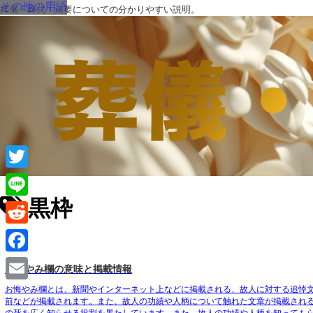
その他の用語
葬儀・葬式・法要についての分かりやすい説明。
Twitter
黒枠
Line
Reddit
Facebook
お悔やみ欄の意味と掲載情報
Email
お悔やみ欄とは、新聞やインターネット上などに掲載される、故人に対する追悼
前などが掲載されます。また、故人の功績や人柄について触れた文章が掲載され