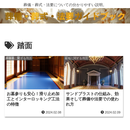
葬儀・葬式・法要についての分かりやすい説明。
踏面
葬儀後に関する用語
墓地に関する用語
お墓参りも安心！滑り止め加
サンドブラストの仕組み、効
工とインターロッキング工法
果そして葬儀や法要での使わ
の特徴
れ方
2024.02.08
2024.02.09