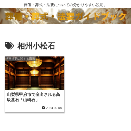
葬儀・葬式・法要についての分かりやすい説明。
相州小松石
法事法要に関する用語
山梨県甲府市で産出される高
級墓石「山崎石」
2024.02.08