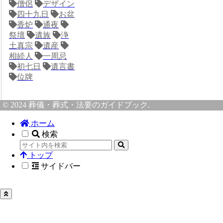
僧侶
デザイン
四十九日
お盆
香炉
通夜
祭壇
遺族
浄
土真宗
遺産
相続人
一周忌
初七日
遺言書
位牌
© 2024 葬儀・葬式・法要のガイドブック.
ホーム
検索
トップ
サイドバー