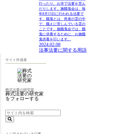
行ったり、お寺で法要を営ん
だりします。施餓鬼会は、毎
年8月15日に行われる法要で
す。餓鬼とは、死者の霊の中
で、餓えに苦しんでいる霊の
ことです。施餓鬼会では、餓
鬼に供養するために、お施餓
鬼供養を行います。
2024.02.08
法事法要に関する用語
サイト作成者
葬式法要の研究家
葬式法要の研究家
をフォローする