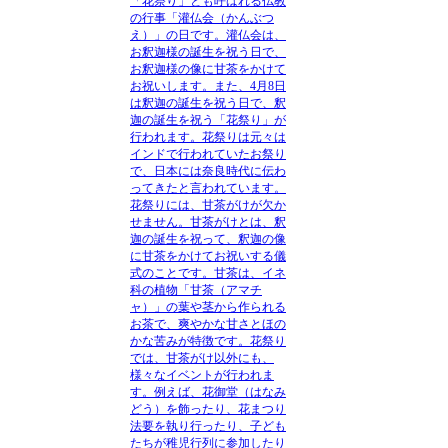
「花祭り」とも呼ばれる仏教
の行事「灌仏会（かんぶつ
え）」の日です。灌仏会は、
お釈迦様の誕生を祝う日で、
お釈迦様の像に甘茶をかけて
お祝いします。また、4月8日
は釈迦の誕生を祝う日で、釈
迦の誕生を祝う「花祭り」が
行われます。花祭りは元々は
インドで行われていたお祭り
で、日本には奈良時代に伝わ
ってきたと言われています。
花祭りには、甘茶がけが欠か
せません。甘茶がけとは、釈
迦の誕生を祝って、釈迦の像
に甘茶をかけてお祝いする儀
式のことです。甘茶は、イネ
科の植物「甘茶（アマチ
ャ）」の葉や茎から作られる
お茶で、爽やかな甘さとほの
かな苦みが特徴です。花祭り
では、甘茶がけ以外にも、
様々なイベントが行われま
す。例えば、花御堂（はなみ
どう）を飾ったり、花まつり
法要を執り行ったり、子ども
たちが稚児行列に参加したり