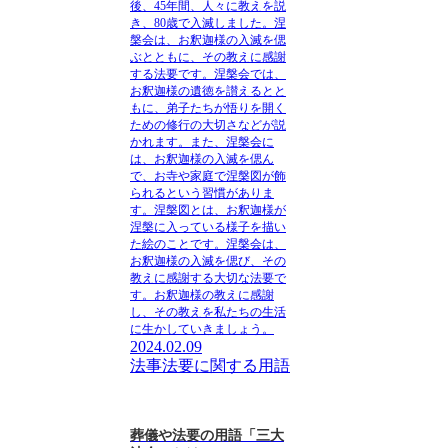
後、45年間、人々に教えを説
き、80歳で入滅しました。
涅
槃会は、お釈迦様の入滅を偲
ぶとともに、その教えに感謝
する法要です。
涅槃会では、
お釈迦様の遺徳を讃えるとと
もに、弟子たちが悟りを開く
ための修行の大切さなどが説
かれます。また、涅槃会に
は、お釈迦様の入滅を偲ん
で、お寺や家庭で涅槃図が飾
られるという習慣がありま
す。涅槃図とは、お釈迦様が
涅槃に入っている様子を描い
た絵のことです。涅槃会は、
お釈迦様の入滅を偲び、その
教えに感謝する大切な法要で
す。お釈迦様の教えに感謝
し、その教えを私たちの生活
に生かしていきましょう。
2024.02.09
法事法要に関する用語
葬儀や法要の用語「三大