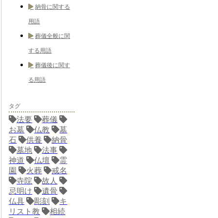
納骨に関する
用語
葬儀全般に関
する用語
葬儀後に関す
る用語
タグ
法要
葬儀
お墓
仏教
墓
石
供養
納骨
墓地
法事
神道
仏壇
霊
園
火葬
戒名
寺院
故人
忌明け
遺骨
仏具
彫刻
キ
リスト教
相続