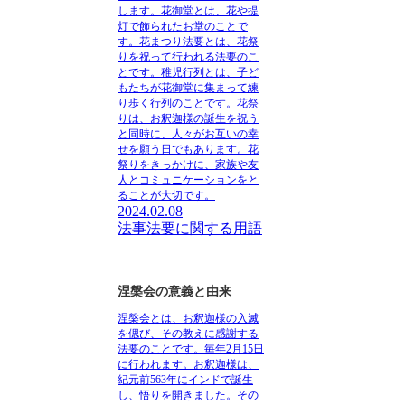
します。花御堂とは、花や提
灯で飾られたお堂のことで
す。花まつり法要とは、花祭
りを祝って行われる法要のこ
とです。稚児行列とは、子ど
もたちが花御堂に集まって練
り歩く行列のことです。花祭
りは、お釈迦様の誕生を祝う
と同時に、人々がお互いの幸
せを願う日でもあります。花
祭りをきっかけに、家族や友
人とコミュニケーションをと
ることが大切です。
2024.02.08
法事法要に関する用語
涅槃会の意義と由来
涅槃会とは、お釈迦様の入滅
を偲び、その教えに感謝する
法要のことです。
毎年2月15日
に行われます。お釈迦様は、
紀元前563年にインドで誕生
し、悟りを開きました。その