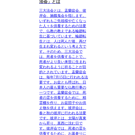
法会」とは
三大法会とは、盂蘭盆会、彼
岸会、施餓鬼会を指します。
いずれもご先祖様や亡くなっ
た人々を供養するための法要
で、仏教の教えである輪廻転
生に基づいています。輪廻転
生とは、人は死んだ後、再び
生まれ変わるという考え方で
す。そのため、三大法会で
は、死者を供養することで、
死者がより良い来世に生まれ
変われるように祈ることが目
的とされています。盂蘭盆会
は、毎年7月15日に行われる法
要です。お盆とも呼ばれ、日
本人の最も重要な仏教行事の
一つです。盂蘭盆会では、死
者の霊を供養するために、精
霊棚を作り、お盆団子やお供
え物を供えます。彼岸会は、
春と秋の彼岸に行われる法要
です。彼岸とは、太陽が真東
から昇り、真西に沈む日で
す。彼岸会では、死者の霊を
供養するために、お墓参りに