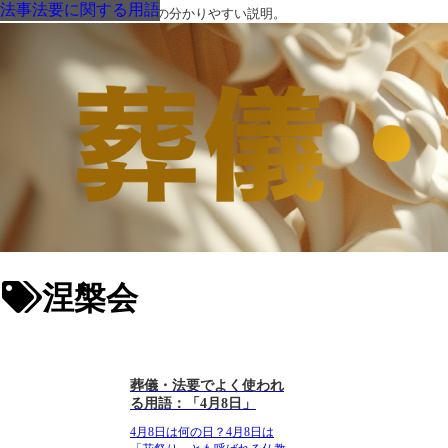
法事法要に関する用語
法事法要に関する用語
法事法要に関する用語
葬儀・葬式・法要についての分かりやすい説明。
涅槃会
葬儀・法要でよく使われ
る用語：「4月8日」
4月8日は何の日？
4月8日は