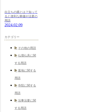
出立ちの膳とは？知って
ると便利な葬儀や法要の
用語
2024.02.09
カテゴリー
その他の用語
仏壇仏具に関
する用語
墓地に関する
用語
寺院に関する
用語
法事法要に関
する用語