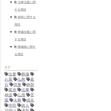
法事法要に関
する用語
納骨に関する
用語
葬儀全般に関
する用語
葬儀後に関す
る用語
タグ
法要
葬儀
お墓
仏教
墓
石
供養
納骨
墓地
法事
神道
仏壇
霊
園
火葬
戒名
寺院
故人
忌明け
遺骨