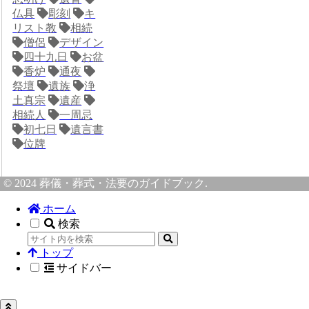
仏具
彫刻
キ
リスト教
相続
僧侶
デザイン
四十九日
お盆
香炉
通夜
祭壇
遺族
浄
土真宗
遺産
相続人
一周忌
初七日
遺言書
位牌
© 2024 葬儀・葬式・法要のガイドブック.
ホーム
検索
トップ
サイドバー