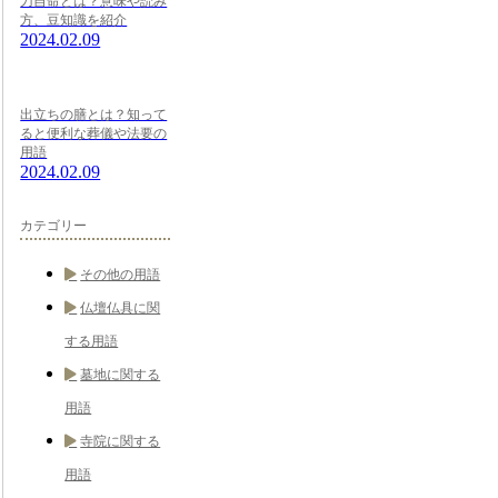
刀自命とは？意味や読み
方、豆知識を紹介
2024.02.09
出立ちの膳とは？知って
ると便利な葬儀や法要の
用語
2024.02.09
カテゴリー
その他の用語
仏壇仏具に関
する用語
墓地に関する
用語
寺院に関する
用語