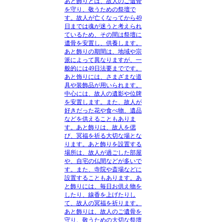
あと飾りとは、故人のご遺骨
を守り、敬うための祭壇
で
す。故人が亡くなってから49
日までは魂が迷うと考えられ
ているため、その間は祭壇に
遺骨を安置し、供養します。
あと飾りの期間は、地域や宗
派によって異なりますが、一
般的には49日法要までです。
あと饰りには、さまざまな道
具や装飾品が用いられます。
中心には、故人の遺影や位牌
を安置します。また、故人が
好きだった花や食べ物、遺品
などを供えることもありま
す。あと飾りは、故人を偲
び、冥福を祈る大切な場とな
ります。あと飾りを設置する
場所は、故人が過ごした部屋
や、自宅の仏間などが多いで
す。また、寺院や斎場などに
設置することもあります。あ
と飾りには、毎日お供え物を
したり、線香を上げたりし
て、故人の冥福を祈ります。
あと飾りは、故人のご遺骨を
守り、敬うための大切な祭壇