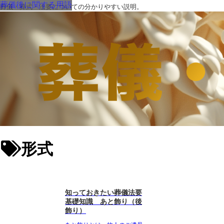
葬儀後に関する用語
葬儀・葬式・法要についての分かりやすい説明。
形式
知っておきたい葬儀法要
基礎知識 あと飾り（後
飾り）