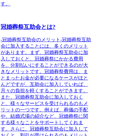
す。
冠婚葬祭互助会とは?
-冠婚葬祭互助会のメリット-冠婚葬祭互助
会に加入することには、
多くのメリット
があります。まず、冠婚葬祭互助会に加
入しておくと、冠婚葬祭にかかる費用
を、
分割払いにすることができる
のが大
きなメリットです。冠婚葬祭費用は、
ま
とまったお金が必要になるケースがほと
んど
ですが、互助会に加入していれば、
月々の負担を軽くすることができます
。
また、冠婚葬祭互助会に加入しておく
と、
様々なサービスを受けられる
のもメ
リットの一つです。例えば、
葬儀の手配
や、結婚式場の紹介など
、
冠婚葬祭に関
する様々なことをサポート
してくれま
す。さらに、冠婚葬祭互助会に加入して
おくと、
割引が受けられる
のもメリット