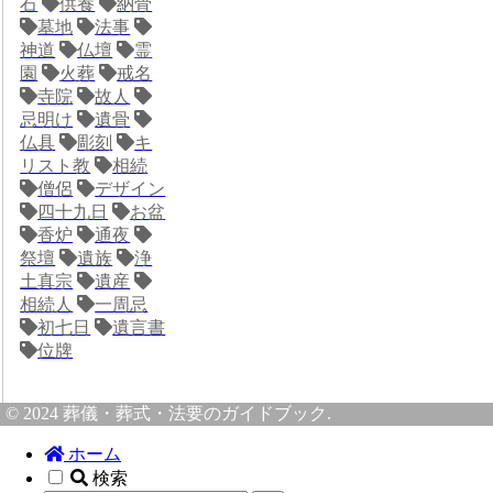
石
供養
納骨
墓地
法事
神道
仏壇
霊
園
火葬
戒名
寺院
故人
忌明け
遺骨
仏具
彫刻
キ
リスト教
相続
僧侶
デザイン
四十九日
お盆
香炉
通夜
祭壇
遺族
浄
土真宗
遺産
相続人
一周忌
初七日
遺言書
位牌
© 2024 葬儀・葬式・法要のガイドブック.
ホーム
検索