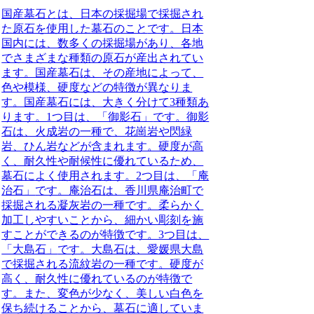
国産墓石とは、日本の採掘場で採掘され
た原石を使用した墓石のこと
です。日本
国内には、数多くの採掘場があり、各地
でさまざまな種類の原石が産出されてい
ます。国産墓石は、その産地によって、
色や模様、硬度などの特徴が異なりま
す。国産墓石には、大きく分けて3種類あ
ります。1つ目は、
「御影石」
です。御影
石は、火成岩の一種で、花崗岩や閃緑
岩、ひん岩などが含まれます。硬度が高
く、耐久性や耐候性に優れているため、
墓石によく使用されます。2つ目は、
「庵
治石」
です。庵治石は、香川県庵治町で
採掘される凝灰岩の一種です。柔らかく
加工しやすいことから、細かい彫刻を施
すことができるのが特徴です。3つ目は、
「大島石」
です。大島石は、愛媛県大島
で採掘される流紋岩の一種です。硬度が
高く、耐久性に優れているのが特徴で
す。また、変色が少なく、美しい白色を
保ち続けることから、墓石に適していま