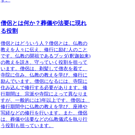
僧侶とは何か？葬儀や法要に現れ
る役割
僧侶とはどういう人？
僧侶とは、仏教の
教えを人々に伝え、修行に励む人のこと
です。仏教の開祖であるブッダ(釈迦如来)
の教えを説き、守っていく役割を担って
います。僧侶は、剃髪して僧衣を着て、
寺院に住み、仏教の教えを学び、修行に
励んでいます。
僧侶になるには、寺院に
住み込んで修行する必要があります。修
行期間は、宗派や寺院によって異なりま
すが、一般的には3年以上です。僧侶は、
修行期間中に仏教の教えを学び、座禅や
写経などの修行を行います。また、僧侶
は、葬儀や法要などの仏教儀式を執り行
う役割も担っています。