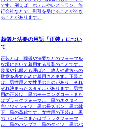
です。例えば、
ホテルやレストラン、旅
行会社など
で、
割引を受けることができ
る
ことがあります。
葬儀と法要の用語「正装」につい
て
正装とは、葬儀や法要などのフォーマル
な場において着用する服装のことです。
喪服や礼服とも呼ばれ、故人や遺族への
敬意を表すために着用されます。正装に
は、男性用と女性用のものがあり、それ
ぞれ決まったスタイルがあります。男性
用の正装は、黒のモーニングコートまた
はブラックフォーマル、黒のネクタイ、
白いワイシャツ、黒の長ズボン、黒の靴
下、黒の革靴です。女性用の正装は、黒
のワンピースまたはブラックフォーマ
ル、黒のパンプス、黒のタイツ、黒のバ