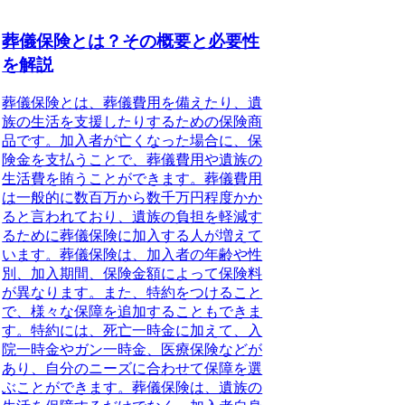
葬儀保険とは？その概要と必要性
を解説
葬儀保険とは、葬儀費用を備えたり、遺
族の生活を支援したりするための保険商
品
です。加入者が亡くなった場合に、保
険金を支払うことで、葬儀費用や遺族の
生活費を賄うことができます。葬儀費用
は一般的に数百万から数千万円程度かか
ると言われており、遺族の負担を軽減す
るために葬儀保険に加入する人が増えて
います。葬儀保険は、加入者の年齢や性
別、加入期間、保険金額によって保険料
が異なります。また、特約をつけること
で、様々な保障を追加することもできま
す。特約には、死亡一時金に加えて、入
院一時金やガン一時金、医療保険などが
あり、自分のニーズに合わせて保障を選
ぶことができます。葬儀保険は、遺族の