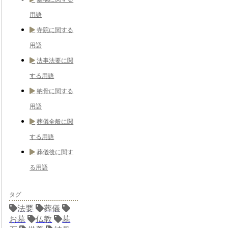
用語
寺院に関する
用語
法事法要に関
する用語
納骨に関する
用語
葬儀全般に関
する用語
葬儀後に関す
る用語
タグ
法要
葬儀
お墓
仏教
墓