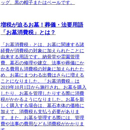
ッグ、黒の帽子またはベールです。
増税が迫るお墓！葬儀・法要用語
「お墓消費税」とは？
「
お墓消費税
」とは、お墓に関連する諸
経費が
消費税の対象に加えられた
ことに
由来する用語です。納骨堂や霊園管理
費、墓石の修理や建立、法事や葬儀にか
かる費用も
消費税の対象に加えられた
た
め、お墓にまつわる出費はさらに増える
ことになりました。「お墓消費税」は
2019年10月1日
から施行され、お墓を購入
したり、お墓を管理したりする際に
消費
税がかかる
ようになりました。お墓を新
しく購入する場合は、
墓石本体の価格
に
加えて、
消費税
も支払う必要がありま
す。また、お墓を管理する際には、
管理
費
や
法事の費用
なども
消費税
がかかりま
す。