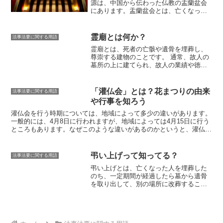
源は、中国から伝わった仏教の盂蘭盆会
りは、耐久性が高く、長期間にわたって
にあります。盂蘭盆会とは、亡くなった
文字や彫刻を保つことができます。ま
先祖の霊を供養する仏教の法要で、日本
た、石碑に金属板を貼り付けて彫刻を施
では毎年8月13日から16日にかけて行われ
す「金属板貼り」や、石碑にレジンを流
ます。
施餓鬼法要は、盂蘭盆会の一環と
し込んで彫刻を施す「レジン流し」など
霊廟とは何か？
法事法要に関する用語
して行われる法要で、餓鬼道に落ちた霊
もあります。
霊廟とは、死者の亡骸や遺骨を埋葬し、
を供養することが目的です。餓鬼道と
尊崇する建物のことです。
通常、故人の
は、仏教でいう地獄の一つで、飢えと渇
墓所の上に建てられ、故人の業績や徳を
きに苦しむ霊が住む世界です。
施餓鬼法
称えるために使用されます。霊廟は、さ
要では、餓鬼道に落ちた霊に供養するた
まざまな形式や大きさがあり、中には非
め、食べ物や飲み物を供え、読経を行い
常に精巧で芸術的なものもあります。霊
ます。また、餓鬼道から抜け出すことが
「灌仏会」とは？花まつりの由来
法事法要に関する用語
廟は、古代エジプトのピラミッドから、
できるように、餓鬼に施しをすることも
や行事を知ろう
現代の霊園にある小さな納骨堂まで、世
あります。施しには、食べ物や飲み物だ
界中で見ることができます。最も有名な
灌仏会を行う時期については、地域によって多少の違いがあります。
けでなく、お金や衣服などを施すことも
霊廟の一つは、中国の北京にある毛沢東
一般的には、4月8日に行われますが、地域によっては4月15日に行う
あります。
施餓鬼法要は、盂蘭盆会の一
霊廟です。この霊廟は、毛沢東の遺体が
ところもあります。なぜこのような違いがあるのかというと、灌仏会
環として行われる法要ですが、盂蘭盆会
安置されており、毎年何百万人もの観光
はもともと、お釈迦様が誕生したことを祝うお祭りです。お釈迦様の
とは別に、施餓鬼法要だけを行うことも
客が訪れます。霊廟は、死者を追悼し、
誕生日は、インドの暦に基づいており、4月8日ではありません。そ
あります。施餓鬼法要は、亡くなった先
故人の業績を称えるために使用されま
のため、灌仏会を4月8日に行う地域もあれば、お釈迦様の誕生日に
祖の霊を供養するだけでなく、餓鬼道に
弔い上げって知ってる？
法事法要に関する用語
す。また、霊廟は、故人の魂が安らかに
近い4月15日に行う地域もあるのです。また、灌仏会は、お釈迦様の
落ちた霊を供養し、餓鬼道から抜け出す
弔い上げ
とは、亡くなった人を埋葬した
眠れるように祈る場所としても使用され
誕生日を祝うとともに、お釈迦様の教えを学ぶ日でもあります。その
ことができるようにするために行われる
のち、一定期間が経過したら墓から遺骨
ます。
ため、灌仏会には、お釈迦様の教えを説いたお経を読んだり、お釈迦
法要です。
を取り出して、別の場所に改葬すること
様の生涯について学んだりするイベントが行われることもあります。
を言います。日本では、一般的に亡くな
灌仏会は、釈迦を敬うとともに、
ってから33回忌を済ませた後に行われる
ことが多いです。弔い上げを行う理由
は、墓地の移転や改葬、遺骨を合祀する