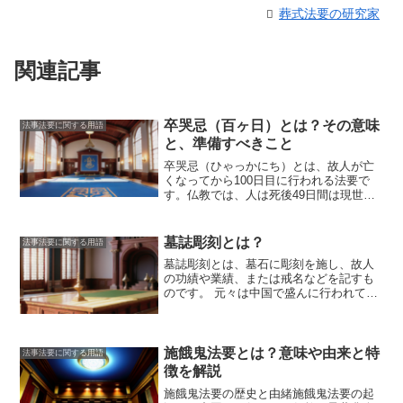
葬式法要の研究家
関連記事
卒哭忌（百ヶ日）とは？その意味
法事法要に関する用語
と、準備すべきこと
卒哭忌（ひゃっかにち）とは
、故人が亡
くなってから100日目に行われる法要で
す。仏教では、人は死後49日間は現世に
留まるとされており、その間の供養を四
十九日法要といいます。四十九日法要が
終わると、故人はあの世に旅立ち、成仏
墓誌彫刻とは？
法事法要に関する用語
すると考えられています。卒哭忌は、故
墓誌彫刻とは、墓石に彫刻を施し、故人
人があの世に旅立ってから100日目に行わ
の功績や業績、または戒名などを記すも
れる法要で、
故人の冥福を祈り、成仏を
のです。
元々は中国で盛んに行われてい
願う法要
です。卒哭忌には、遺族や親
た風習が日本に伝わり、平安時代以降に
戚、故人と親しかった人々が集まり、故
普及しました。近年では、個人の死を悼
人を偲びます。法要では、お経を唱えた
むだけでなく、先祖代々の功績を称える
り、故人の思い出を語ったりします。ま
ために墓誌彫刻を建立するケースも増え
施餓鬼法要とは？意味や由来と特
た、卒哭忌には、故人が好きだったもの
法事法要に関する用語
ています。墓誌彫刻には、いくつかの種
を供えたり、故人に宛てて手紙を書いた
徴を解説
類があります。最も一般的なのは、石碑
りする人もいます。
施餓鬼法要の歴史と由緒施餓鬼法要の起
に直接彫刻を施す「直彫り」です。直彫