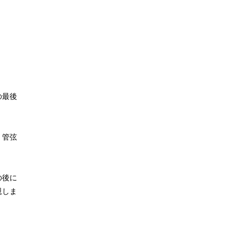
の最後
、管弦
の後に
親しま