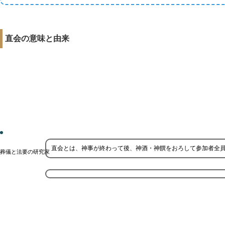
直会の意味と由来
直会とは、神事が終わって後、神酒・神饌をおろして参加者全
葬儀と法要の研究家