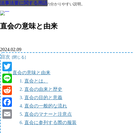
法事法要に関する用語
法事法要に関する用語
法事法要に関する用語
法事法要に関する用語
法事法要に関する用語
法事法要に関する用語
法事法要に関する用語
葬儀・葬式・法要についての分かりやすい説明。
直会の意味と由来
2024.02.09
目次
直会の意味と由来
Twitter
直会とは。
Line
直会の由来と歴史
直会の目的と意義
Reddit
直会の一般的な流れ
Facebook
直会のマナーと注意点
直会に参列する際の服装
Email