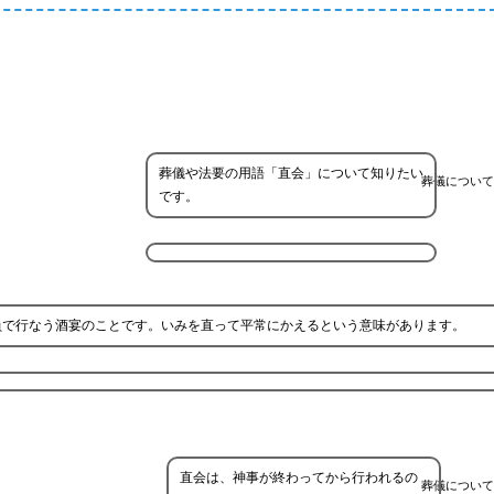
葬儀や法要の用語「直会」について知りたい
葬儀について
です。
員で行なう酒宴のことです。いみを直って平常にかえるという意味があります。
直会は、神事が終わってから行われるの
葬儀について