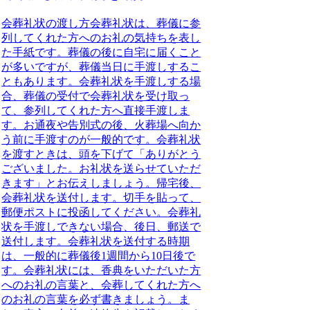
会葬礼状の渡し方
会葬礼状は、葬儀に参
列してくれた方へのお礼の気持ちを表し
た手紙です。葬儀の後に自宅に届くこと
が多いですが、葬儀当日に手渡しするこ
とも
あります。会葬礼状を手渡しする場
合、
葬儀の受付で会葬礼状を受け取っ
て、参列してくれた方へ直接手渡しま
す。お通夜や告別式の後、火葬場へ向か
う前に手渡すのが一般的です。会葬礼状
を渡すときは、頭を下げて「ありがとう
ございました。お礼状を送らせていただ
きます」とお伝えしましょう。帰宅後、
会葬礼状を送付します。切手を貼って、
郵便ポストに投函してください。
会葬礼
状を手渡しできない場合、後日、郵送で
送付します。会葬礼状を送付する時期
は、一般的に葬儀後1週間から10日後で
す。会葬礼状には、香典をいただいた方
へのお礼の言葉と、会葬してくれた方へ
のお礼の言葉を必ず書きましょう。ま