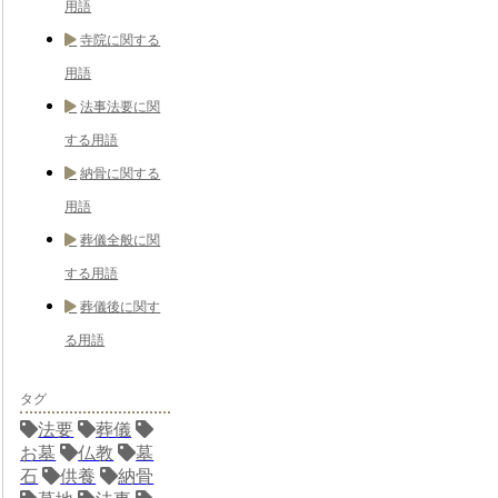
用語
寺院に関する
用語
法事法要に関
する用語
納骨に関する
用語
葬儀全般に関
する用語
葬儀後に関す
る用語
タグ
法要
葬儀
お墓
仏教
墓
石
供養
納骨