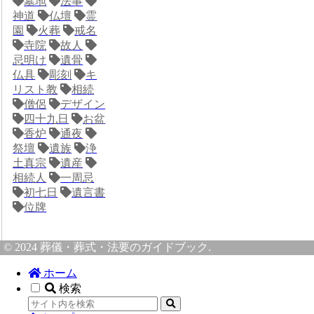
墓地
法事
神道
仏壇
霊
園
火葬
戒名
寺院
故人
忌明け
遺骨
仏具
彫刻
キ
リスト教
相続
僧侶
デザイン
四十九日
お盆
香炉
通夜
祭壇
遺族
浄
土真宗
遺産
相続人
一周忌
初七日
遺言書
位牌
© 2024 葬儀・葬式・法要のガイドブック.
ホーム
検索