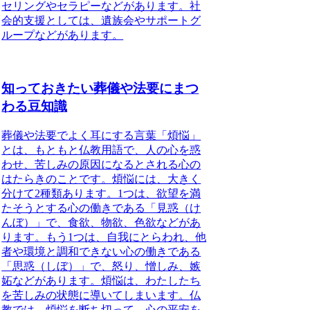
セリングやセラピーなどがあります。社
会的支援としては、遺族会やサポートグ
ループなどがあります。
知っておきたい葬儀や法要にまつ
わる豆知識
葬儀や法要でよく耳にする言葉「煩悩」
とは、もともと仏教用語で、人の心を惑
わせ、苦しみの原因になるとされる心の
はたらきのことです。
煩悩には、大きく
分けて2種類あります。1つは、欲望を満
たそうとする心の働きである「見惑（け
んぼ）」で、食欲、物欲、色欲などがあ
ります。もう1つは、自我にとらわれ、他
者や環境と調和できない心の働きである
「思惑（しぼ）」で、怒り、憎しみ、嫉
妬などがあります。煩悩は、わたしたち
を苦しみの状態に導いてしまいます。
仏
教では、煩悩を断ち切って、心の平安を