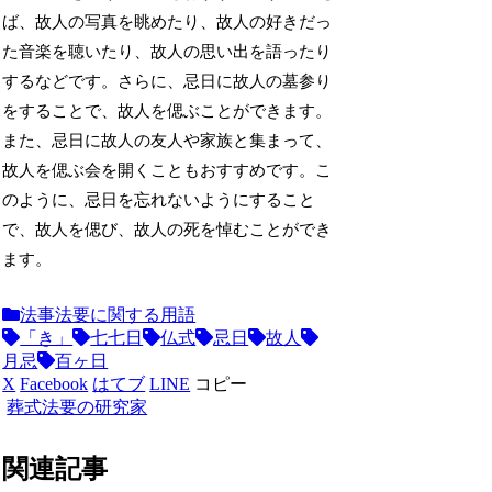
ば、故人の写真を眺めたり、故人の好きだっ
た音楽を聴いたり、故人の思い出を語ったり
するなどです。さらに、忌日に故人の墓参り
をすることで、故人を偲ぶことができます。
また、忌日に故人の友人や家族と集まって、
故人を偲ぶ会を開くこともおすすめです。こ
のように、忌日を忘れないようにすること
で、故人を偲び、故人の死を悼むことができ
ます。
法事法要に関する用語
「き」
七七日
仏式
忌日
故人
月忌
百ヶ日
X
Facebook
はてブ
LINE
コピー
葬式法要の研究家
関連記事