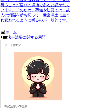
得ることが悟りの境地であると説かれて
います。
そのため、葬儀や法要では、故
人の煩悩を断ち切って、極楽浄土に生ま
れ変われるように祈るのが一般的です。
ホーム
法事法要に関する用語
サイト作成者
葬式法要の研究家