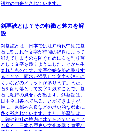
初盆の由来とされています。
斜墓誌とは？その特徴と魅力を解
説
斜墓誌とは
、日本では江戸時代中期に墓
石に刻まれた文字が時間の経過によって
消えてしまうのを防ぐために石を削り落
として文字を残すようにしたことから生
まれたものです。文字や絵を斜め彫りす
ることで、雨水が浸透して文字が消えに
くいなどのメリットがあります。また、
石を削り落として文字を残すことで、
墓
石に独特の風合い
が出ます。斜墓誌は、
日本全国各地で見ることができますが、
特に、
京都や奈良などの歴史的な都市
に
多く残されています。また、斜墓誌は、
寺院や神社の境内
に建てられていること
も多く、日本の歴史や文化を学ぶ貴重な