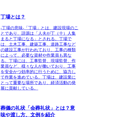
丁場とは？
-丁場の意味-「丁場」とは、建設現場のこ
とであり、
語源は「人夫が丁（十）人集
まると丁場になる」とされる。
丁場で
は、土木工事、建築工事、道路工事など
の建設工事が行われており、
工事の種類
によって、必要な資材や作業員も異な
る。
丁場には、工事監督、現場監督、作
業員など、様々な人が働いており、
工事
を安全かつ効率的に行うために、協力し
て作業を進めている。
丁場は、建設業に
とって重要な場所であり、
経済活動の発
展に貢献している。
葬儀の礼状「会葬礼状」とは？意
味や渡し方、文例を紹介