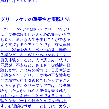
資料となっています。
グリーフケアの重要性と実践方法
-
グリーフケアとは何か
-グリーフケアと
は、
喪失体験をした人が心の痛手から立
ち直り、新たな人生を歩むことができる
よう支援するケア
のことです。喪失体験
には、家族や友人、ペットの死、離婚、
失業など、さまざまなものがあります。
喪失体験をすると、人は悲しみ、怒り、
罪悪感、不安など、さまざまな感情を経
験します。これらの感情は、日常生活に
支障をきたしたり、うつ病や不安障害な
どの精神疾患を引き起こしたりすること
があります。グリーフケアでは、喪失体
験をした人がこれらの感情を乗り越え、
新しい人生を歩むことができるよう、心
理的なサポートや社会的支援を行いま
す。心理的なサポートとしては、カウン