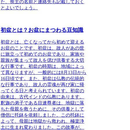
た、喪主の名前と連絡先も記載しておく
とよいでしょう。
初盆とは？お盆にまつわる豆知識
初盆とは、亡くなってから初めて迎える
お盆のことです
。初盆は、故人があの世
に旅立って初めてのお盆であり、家族や
親族が集まって故人を偲び供養する大切
な行事です。初盆の時期は、地域によっ
て異なりますが、一般的には8月13日から
16日頃です。また、初盆は仏教の伝統的
な行事であり、故人の霊魂が再び家に帰
ってくる日と考えられています。初盆の
由来は、古代インドの仏教にあります。
釈迦の弟子である目連尊者は、地獄に落
ちた母親を救うために、その供養として
僧侶に托鉢を依頼しました。この托鉢に
よって、母親は地獄から救われ、極楽浄
土に生まれ変わりました。この故事が、