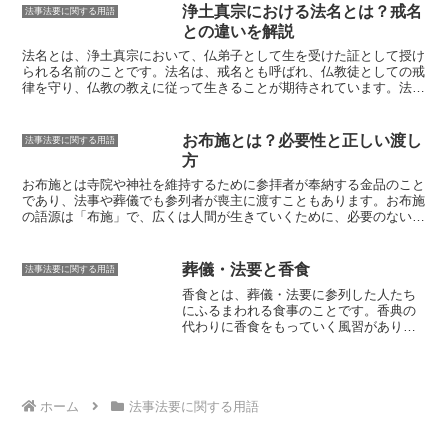
は一味違った個性的な墓石です。
彫刻を
間で盛んに行われるようになりました。江戸時代になると、迎え火は
古代の人々は、自然界の恵みに感謝し、
浄土真宗における法名とは？戒名
法事法要に関する用語
施したり、異なる素材を組み合わせたり
庶民の間にも広まりました。迎え火は、死者の霊を家に迎え入れるた
自然を神として崇拝していました。氏神
との違いを解説
と、様々なデザインが施されています。
めの儀式です。死者の霊は、あの世から帰ってくると、家の前に焚か
は、その土地に住む人々が生活する地域
れた火を目印にして、家に帰ってくるといわれています。そのため、
法名とは、浄土真宗において、
仏弟子として生を受けた証として授け
の自然を神格化したものであり、自分た
迎え火は、死者の霊を無事に家に導くための大切な儀式なのです。
られる名前
のことです。法名は、戒名とも呼ばれ、仏教徒としての戒
ちを守護してくれる神として信仰される
律を守り、仏教の教えに従って生きることが期待されています。法名
ようになったと考えられます。氏神信仰
は、仏教の教えを学び、実践していく中で、僧侶から授けられます。
は、長い歴史の中でさまざまな変遷を遂
法名は、一般的に、
戒名とほぼ同じ意味で使用
されます。しかし、戒
げながら、現在に至るまで受け継がれて
名は、浄土真宗以外の仏教宗派でも使用されることがあるのに対し、
きました。氏神信仰は、地域社会の結束
お布施とは？必要性と正しい渡し
法事法要に関する用語
法名は浄土真宗特有の名称です。浄土真宗では、法名を授かること
を強め、人々の共同体意識を高める役割
方
で、阿弥陀仏の弟子となり、浄土（極楽浄土）に往生することを目指
を果たしてきました。また、氏神信仰
す信仰生活が始まるとされています。
お布施とは寺院や神社を維持するために参拝者が奉納する金品のこと
は、人々の生活に安らぎと希望を与えて
であり、法事や葬儀でも参列者が喪主に渡すこともあります。お布施
くれる存在でもあります。
の語源は「布施」で、広くは人間が生きていくために、必要のないも
のを分け与える善行を指します。もともとお布施は、お釈迦様が「四
摂法」という、人々を仏道に導くための4つの方法の一つとして説い
たものです。四摂法とは、布施、愛語、利行、同事のことで、布施と
葬儀・法要と香食
法事法要に関する用語
は、困っている人のために財物や労力を惜しまず差し出すことを意味
香食とは、
葬儀・法要
に参列した人たち
します。仏教では、お布施は修行の一環であり、福徳を積むことにな
にふるまわれる食事
のことです。
香典の
ると考えられています。
お布施は、仏教の教えに基づいて行われるも
代わりに香食をもっていく風習があり、
のであり、仏教徒にとっては重要な行為です。お布施をすることで、
香食
は葬儀や法要に集まった人々に配ら
仏教寺院や僧侶を支え、仏教の教えを普及させていくことができま
れる
ものです。香食は、故人を偲び、遺
す。また、お布施をすることで、自分の功徳を積むことができ、来世
族を労うためのものです。香食には、故
において幸福を得られることができると言われています。
人の好きだった食べ物や、地域によって
決められた食べ物など、さまざまなもの
ホーム
法事法要に関する用語
があります。香食は、葬儀や法要の最後
に、参列者に配られます。香食を受け取