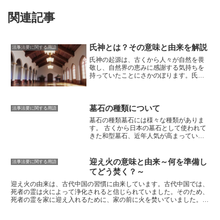
関連記事
氏神とは？その意味と由来を解説
法事法要に関する用語
氏神の起源は、古くから人々が自然を畏
敬し、自然界の恵みに感謝する気持ちを
持っていたことにさかのぼります。
氏神
は、その土地に住む人々の生活を守護
し、五穀豊穣をもたらしてくれる神とし
て信仰されてきました
。氏神をまつる社
は、地域の要所に設けられ、村人たちは
墓石の種類について
法事法要に関する用語
定期的に集まって祭祀を行い、氏神の恩
墓石の種類
墓石には様々な種類がありま
恵に感謝していました。氏神信仰は、地
す。
古くから日本の墓石として使われて
域社会の結束を強め、人々の共同体意識
きた和型墓石、近年人気が高まっている
を高める役割を果たしてきました。氏神
洋型墓石、デザイン性に優れたデザイン
信仰の起源については、さまざまな説が
墓石など、それぞれに特徴があります。
あります。一説によると、氏神は祖先崇
和型墓石は、日本古来の伝統的な墓石で
迎え火の意味と由来～何を準備し
拝から派生したと考えられています。古
法事法要に関する用語
す。
自然石をそのままの形で用いたり、
代の人々は、先祖の霊を敬い、その霊が
てどう焚く？～
加工して角張った形にしたりと、様々な
自分たちを守護してくれると信じていま
タイプがあります。
洋型墓石は、ヨーロ
迎え火の由来
は、古代中国の習慣に由来しています。古代中国では、
した。氏神は、その土地に住む人々の祖
ッパの墓石をモデルにしたものです。
西
死者の霊は火によって浄化されると信じられていました。そのため、
先であり、自分たちを守護してくれる神
洋の文化が日本に取り入れられるにつれ
死者の霊を家に迎え入れるために、家の前に火を焚いていました。こ
として信仰されるようになったと考えら
て、洋型墓石の人気が高まっています。
れが、迎え火の起源といわれています。日本では、迎え火の習慣は奈
れます。もう一説によると、氏神は自然
デザイン墓石は、和型墓石や洋型墓石と
良時代頃に伝わりました。平安時代になると、迎え火は貴族や武士の
崇拝から派生したと考えられています。