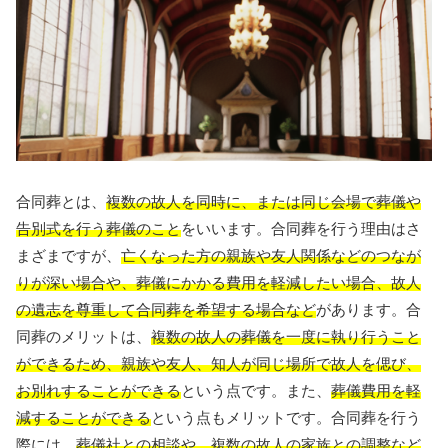
合同葬とは、
複数の故人を同時に、または同じ会場で葬儀や
告別式を行う葬儀のこと
をいいます。合同葬を行う理由はさ
まざまですが、
亡くなった方の親族や友人関係などのつなが
りが深い場合や、葬儀にかかる費用を軽減したい場合、故人
の遺志を尊重して合同葬を希望する場合など
があります。合
同葬のメリットは、
複数の故人の葬儀を一度に執り行うこと
ができるため、親族や友人、知人が同じ場所で故人を偲び、
お別れすることができる
という点です。また、
葬儀費用を軽
減することができる
という点もメリットです。合同葬を行う
際には、
葬儀社との相談や、複数の故人の家族との調整など